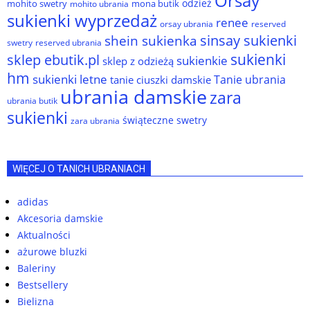
Orsay
odzież
mohito swetry
mona butik
mohito ubrania
sukienki wyprzedaż
renee
orsay ubrania
reserved
sinsay sukienki
shein sukienka
reserved ubrania
swetry
sukienki
sklep ebutik.pl
sukienkie
sklep z odzieżą
hm
sukienki letne
Tanie ubrania
tanie ciuszki damskie
ubrania damskie
zara
ubrania butik
sukienki
świąteczne swetry
zara ubrania
WIĘCEJ O TANICH UBRANIACH
adidas
Akcesoria damskie
Aktualności
ażurowe bluzki
Baleriny
Bestsellery
Bielizna