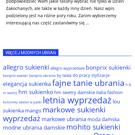
podpowiedzieć Wam jakie fasony wybrać nie tylko w Dzień
Zakochanych, ale także w każdy inny dzień. Nasz wpis
podzielony jest na różne pory roku. Zanim wybierzemy
interesującą nas część zastanówmy się …
WIĘCEJ MODNYCH UBRAŃ
allegro sukienki
bonprix sukienki
allegro wyprzedaże
do pracy stylizacje
by lalala
bonprix sweter
bonprix ubrania
fajne tanie ubrania
elegancja sukienka
h &
hm sukienko
hm swetry damskie
italia fashion
m swetry
letnia wyprzedaż
lou
kolorowy sweter w paski
markowe sukienki
sukienka
mango
wyprzedaż
markowe ubrania
moda damska
mohito sukienki
modne ubrania damskie