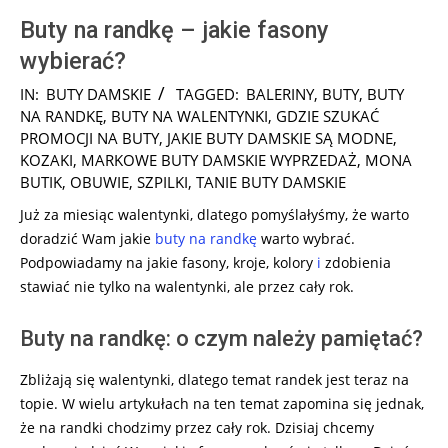
Buty na randkę – jakie fasony
wybierać?
2024-
IN:
BUTY DAMSKIE
TAGGED:
BALERINY
,
BUTY
,
BUTY
08-
NA RANDKĘ
,
BUTY NA WALENTYNKI
,
GDZIE SZUKAĆ
11
PROMOCJI NA BUTY
,
JAKIE BUTY DAMSKIE SĄ MODNE
,
KOZAKI
,
MARKOWE BUTY DAMSKIE WYPRZEDAŻ
,
MONA
BUTIK
,
OBUWIE
,
SZPILKI
,
TANIE BUTY DAMSKIE
Już za miesiąc walentynki, dlatego pomyślałyśmy, że warto
doradzić Wam jakie
buty na randkę
warto wybrać.
Podpowiadamy na jakie fasony, kroje, kolory
i
zdobienia
stawiać nie tylko na walentynki, ale przez cały rok.
Buty na randkę: o czym należy pamiętać?
Zbliżają się walentynki, dlatego temat randek jest teraz na
topie. W wielu artykułach na ten temat zapomina się jednak,
że na randki chodzimy przez cały rok. Dzisiaj chcemy