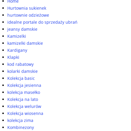
Home
Hurtownia sukienek
hurtownie odzieżowe
idealne portale do sprzedaży ubrań
jeansy damskie
Kamizelki
kamizelki damskie
Kardigany
Klapki
kod rabatowy
kolarki damskie
Kolekcja basic
Kolekcja jesienna
kolekcja masełko
Kolekcja na lato
Kolekcja welurów
Kolekcja wiosenna
kolekcja zima
Kombinezony