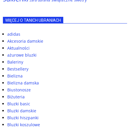
zara ubrania
WIĘCEJ O TANICH UBRANIACH
adidas
Akcesoria damskie
Aktualności
ażurowe bluzki
Baleriny
Bestsellery
Bielizna
Bielizna damska
Biustonosze
Biżuteria
Bluzki basic
Bluzki damskie
Bluzki hiszpanki
Bluzki koszulowe