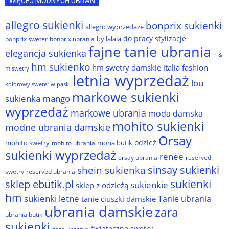
WIĘCEJ MODNYCH UBRAŃ
allegro sukienki
bonprix sukienki
allegro wyprzedaże
do pracy stylizacje
by lalala
bonprix sweter
bonprix ubrania
fajne tanie ubrania
elegancja sukienka
h &
hm sukienko
hm swetry damskie
italia fashion
m swetry
letnia wyprzedaż
lou
kolorowy sweter w paski
markowe sukienki
sukienka
mango
wyprzedaż
markowe ubrania
moda damska
mohito sukienki
modne ubrania damskie
Orsay
odzież
mohito swetry
mona butik
mohito ubrania
sukienki wyprzedaż
renee
orsay ubrania
reserved
sinsay sukienki
shein sukienka
reserved ubrania
swetry
sukienki
sklep ebutik.pl
sukienkie
sklep z odzieżą
hm
sukienki letne
Tanie ubrania
tanie ciuszki damskie
ubrania damskie
zara
ubrania butik
sukienki
świąteczne swetry