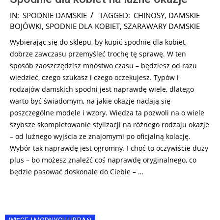
2024-
IN:
SPODNIE DAMSKIE
TAGGED:
CHINOSY
,
DAMSKIE
09-
BOJÓWKI
,
SPODNIE DLA KOBIET
,
SZARAWARY DAMSKIE
29
Wybierając się do sklepu, by kupić spodnie dla kobiet,
dobrze zawczasu przemyśleć trochę tę sprawę. W ten
sposób zaoszczędzisz mnóstwo czasu – będziesz od razu
wiedzieć, czego szukasz i czego oczekujesz. Typów i
rodzajów damskich spodni jest naprawdę wiele, dlatego
warto być świadomym, na jakie okazje nadają się
poszczególne modele i wzory. Wiedza ta pozwoli na o wiele
szybsze skompletowanie stylizacji na różnego rodzaju okazje
– od luźnego wyjścia ze znajomymi po oficjalną kolację.
Wybór tak naprawdę jest ogromny. I choć to oczywiście duży
plus – bo możesz znaleźć coś naprawdę oryginalnego, co
będzie pasować doskonale do Ciebie – …