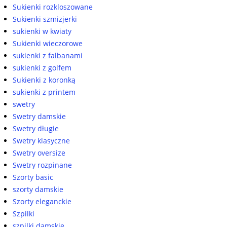
Sukienki rozkloszowane
Sukienki szmizjerki
sukienki w kwiaty
Sukienki wieczorowe
sukienki z falbanami
sukienki z golfem
Sukienki z koronką
sukienki z printem
swetry
Swetry damskie
Swetry długie
Swetry klasyczne
Swetry oversize
Swetry rozpinane
Szorty basic
szorty damskie
Szorty eleganckie
Szpilki
szpilki damskie