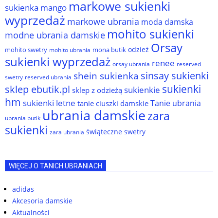
markowe sukienki
sukienka
mango
wyprzedaż
markowe ubrania
moda damska
mohito sukienki
modne ubrania damskie
Orsay
odzież
mohito swetry
mona butik
mohito ubrania
sukienki wyprzedaż
renee
orsay ubrania
reserved
sinsay sukienki
shein sukienka
reserved ubrania
swetry
sukienki
sklep ebutik.pl
sukienkie
sklep z odzieżą
hm
sukienki letne
Tanie ubrania
tanie ciuszki damskie
ubrania damskie
zara
ubrania butik
sukienki
świąteczne swetry
zara ubrania
WIĘCEJ O TANICH UBRANIACH
adidas
Akcesoria damskie
Aktualności