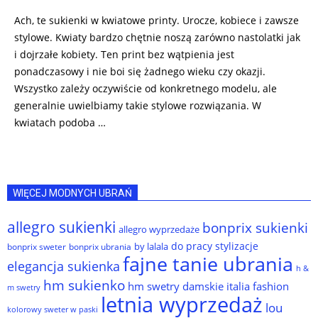
Ach, te sukienki w kwiatowe printy. Urocze, kobiece i zawsze
stylowe. Kwiaty bardzo chętnie noszą zarówno nastolatki jak
i dojrzałe kobiety. Ten print bez wątpienia jest
ponadczasowy i nie boi się żadnego wieku czy okazji.
Wszystko zależy oczywiście od konkretnego modelu, ale
generalnie uwielbiamy takie stylowe rozwiązania. W
kwiatach podoba …
WIĘCEJ MODNYCH UBRAŃ
allegro sukienki
bonprix sukienki
allegro wyprzedaże
do pracy stylizacje
by lalala
bonprix sweter
bonprix ubrania
fajne tanie ubrania
elegancja sukienka
h &
hm sukienko
hm swetry damskie
italia fashion
m swetry
letnia wyprzedaż
lou
kolorowy sweter w paski