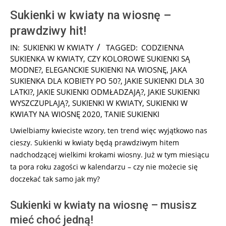
Sukienki w kwiaty na wiosnę –
prawdziwy hit!
2025-
IN:
SUKIENKI W KWIATY
TAGGED:
CODZIENNA
01-
SUKIENKA W KWIATY
,
CZY KOLOROWE SUKIENKI SĄ
23
MODNE?
,
ELEGANCKIE SUKIENKI NA WIOSNĘ
,
JAKA
SUKIENKA DLA KOBIETY PO 50?
,
JAKIE SUKIENKI DLA 30
LATKI?
,
JAKIE SUKIENKI ODMŁADZAJĄ?
,
JAKIE SUKIENKI
WYSZCZUPLAJĄ?
,
SUKIENKI W KWIATY
,
SUKIENKI W
KWIATY NA WIOSNĘ 2020
,
TANIE SUKIENKI
Uwielbiamy kwieciste wzory, ten trend więc wyjątkowo nas
cieszy. Sukienki w kwiaty będą prawdziwym hitem
nadchodzącej wielkimi krokami wiosny. Już w tym miesiącu
ta pora roku zagości w kalendarzu – czy nie możecie się
doczekać tak samo jak my?
Sukienki w kwiaty na wiosnę – musisz
mieć choć jedną!