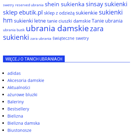
sinsay sukienki
shein sukienka
reserved ubrania
swetry
sukienki
sklep ebutik.pl
sukienkie
sklep z odzieżą
hm
sukienki letne
Tanie ubrania
tanie ciuszki damskie
ubrania damskie
zara
ubrania butik
sukienki
świąteczne swetry
zara ubrania
WIĘCEJ O TANICH UBRANIACH
adidas
Akcesoria damskie
Aktualności
ażurowe bluzki
Baleriny
Bestsellery
Bielizna
Bielizna damska
Biustonosze