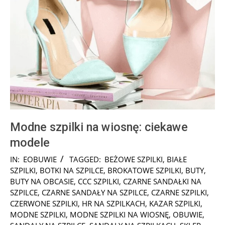
Modne szpilki na wiosnę: ciekawe
modele
2025-
IN:
EOBUWIE
TAGGED:
BEŻOWE SZPILKI
,
BIAŁE
01-
SZPILKI
,
BOTKI NA SZPILCE
,
BROKATOWE SZPILKI
,
BUTY
,
27
BUTY NA OBCASIE
,
CCC SZPILKI
,
CZARNE SANDAŁKI NA
SZPILCE
,
CZARNE SANDAŁY NA SZPILCE
,
CZARNE SZPILKI
,
CZERWONE SZPILKI
,
HR NA SZPILKACH
,
KAZAR SZPILKI
,
MODNE SZPILKI
,
MODNE SZPILKI NA WIOSNĘ
,
OBUWIE
,