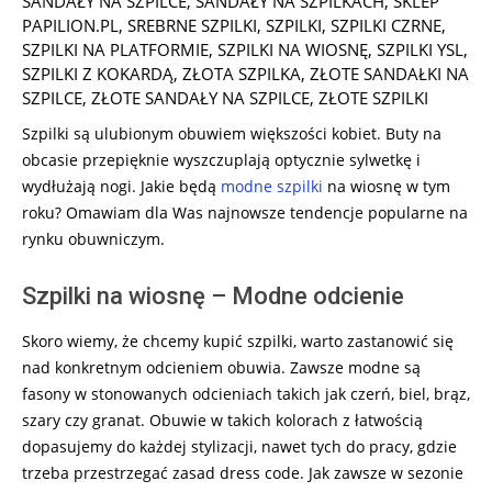
SANDAŁY NA SZPILCE
,
SANDAŁY NA SZPILKACH
,
SKLEP
PAPILION.PL
,
SREBRNE SZPILKI
,
SZPILKI
,
SZPILKI CZRNE
,
SZPILKI NA PLATFORMIE
,
SZPILKI NA WIOSNĘ
,
SZPILKI YSL
,
SZPILKI Z KOKARDĄ
,
ZŁOTA SZPILKA
,
ZŁOTE SANDAŁKI NA
SZPILCE
,
ZŁOTE SANDAŁY NA SZPILCE
,
ZŁOTE SZPILKI
Szpilki są ulubionym obuwiem większości kobiet. Buty na
obcasie przepięknie wyszczuplają optycznie sylwetkę i
wydłużają nogi. Jakie będą
modne szpilki
na wiosnę w tym
roku? Omawiam dla Was najnowsze tendencje popularne na
rynku obuwniczym.
Szpilki na wiosnę – Modne odcienie
Skoro wiemy, że chcemy kupić szpilki, warto zastanowić się
nad konkretnym odcieniem obuwia. Zawsze modne są
fasony w stonowanych odcieniach takich jak czerń, biel, brąz,
szary czy granat. Obuwie w takich kolorach z łatwością
dopasujemy do każdej stylizacji, nawet tych do pracy, gdzie
trzeba przestrzegać zasad dress code. Jak zawsze w sezonie