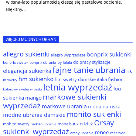
wiosna-lato popularnością cieszą się pastelowe odcienie.
Błękitny, …
WIĘCEJ MODNYCH UBRAŃ
allegro sukienki
bonprix sukienki
allegro wyprzedaże
do pracy stylizacje
by lalala
bonprix sweter
bonprix ubrania
fajne tanie ubrania
elegancja sukienka
h &
hm sukienko
hm swetry damskie
italia fashion
m swetry
letnia wyprzedaż
lou
kolorowy sweter w paski
markowe sukienki
sukienka
mango
wyprzedaż
markowe ubrania
moda damska
mohito sukienki
modne ubrania damskie
Orsay
odzież
mohito swetry
mona butik
mohito ubrania
sukienki wyprzedaż
renee
orsay ubrania
reserved