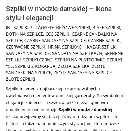
Szpilki w modzie damskiej – ikona
stylu i elegancji
2025-
IN:
SZPILKI
TAGGED:
BEŻOWE SZPILKI
,
BIAŁE SZPILKI
,
01-
BOTKI NA SZPILCE
,
CCC SZPILKI
,
CZARNE SANDAŁKI NA
27
SZPILCE
,
CZARNE SANDAŁY NA SZPILCE
,
CZARNE SZPILKI
,
CZERWONE SZPILKI
,
HR NA SZPILKACH
,
KAZAR SZPILKI
,
SANDAŁY NA SZPILCE
,
SANDAŁY NA SZPILKACH
,
SREBRNE
SZPILKI
,
SZPILKI CZRNE
,
SZPILKI NA PLATFORMIE
,
SZPILKI
YSL
,
SZPILKI Z KOKARDĄ
,
ZŁOTA SZPILKA
,
ZŁOTE
SANDAŁKI NA SZPILCE
,
ZŁOTE SANDAŁY NA SZPILCE
,
ZŁOTE SZPILKI
Szpilki to jeden z najbardziej rozpoznawalnych i
uwielbianych elementów damskiej garderoby. Są symbolem
elegancji, kobiecości i szyku, a także niezastąpionym
dodatkiem na wiele okazji.
Szpilki w modzie damskiej
–
dzisiaj przyjrzymy się bliżej różnym rodzajom szpilek, ich
historii, a także najmodniejszym stylizacjom, które możesz
stworzyć, wybierając odpowiednie modele, takie jak czarne