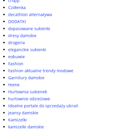
cropp
Czółenka
decathlon alternatywa
DODATKI
dopasowane sukienki
dresy damskie
drogeria
eleganckie sukienki
eobuwie
Fashion
Fashion aktualne trendy modowe
Garnitury damskie
Home
Hurtownia sukienek
hurtownie odzieżowe
idealne portale do sprzedaży ubrań
jeansy damskie
Kamizelki
kamizelki damskie