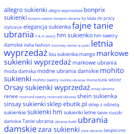
allegro sukienki
bonprix
allegro wyprzedaże
sukienki
do pracy
by lalala
bonprix sweter
bonprix ubrania
fajne tanie
elegancja sukienka
stylizacje
ubrania
hm sukienko
hm swetry
h & m swetry
letnia
damskie
italia fashion
kolorowy sweter w paski
wyprzedaż
markowe
lou sukienka
mango
sukienki wyprzedaż
markowe ubrania
mohito
modne ubrania damskie
moda damska
sukienki
odzież
mohito swetry
mona butik
mohito ubrania
Orsay sukienki wyprzedaż
orsay ubrania
shein sukienka
renee
reserved ubrania
reserved swetry
sinsay sukienki
sklep ebutik.pl
sklep z odzieżą
sukienki hm
sukienkie
sukienki letne
tanie ciuszki
ubrania
Tanie ubrania
damskie
ubrania butik
damskie
zara sukienki
świąteczne
zara ubrania