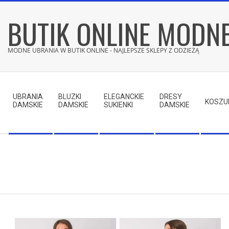
Skip
BUTIK ONLINE MODN
to
content
MODNE UBRANIA W BUTIK ONLINE - NAJLEPSZE SKLEPY Z ODZIEŻĄ
Secondary
Navigation
UBRANIA
BLUZKI
ELEGANCKIE
DRESY
Menu
KOSZU
DAMSKIE
DAMSKIE
SUKIENKI
DAMSKIE