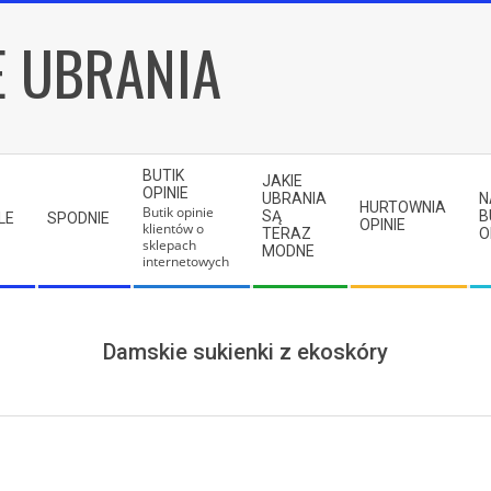
E UBRANIA
BUTIK
JAKIE
OPINIE
UBRANIA
N
HURTOWNIA
Butik opinie
SĄ
B
LE
SPODNIE
OPINIE
klientów o
TERAZ
O
sklepach
MODNE
internetowych
Damskie sukienki z ekoskóry