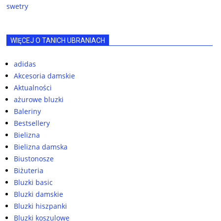
swetry
WIĘCEJ O TANICH UBRANIACH
adidas
Akcesoria damskie
Aktualności
ażurowe bluzki
Baleriny
Bestsellery
Bielizna
Bielizna damska
Biustonosze
Biżuteria
Bluzki basic
Bluzki damskie
Bluzki hiszpanki
Bluzki koszulowe