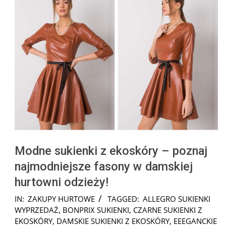
Modne sukienki z ekoskóry – poznaj
najmodniejsze fasony w damskiej
hurtowni odzieży!
2025-
IN:
ZAKUPY HURTOWE
TAGGED:
ALLEGRO SUKIENKI
08-
WYPRZEDAŻ
,
BONPRIX SUKIENKI
,
CZARNE SUKIENKI Z
17
EKOSKÓRY
,
DAMSKIE SUKIENKI Z EKOSKÓRY
,
EEEGANCKIE