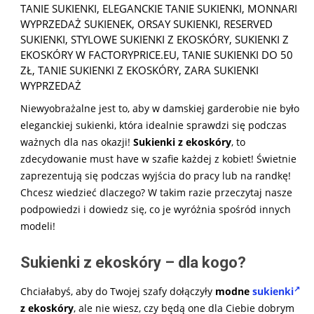
TANIE SUKIENKI
,
ELEGANCKIE TANIE SUKIENKI
,
MONNARI
WYPRZEDAŻ SUKIENEK
,
ORSAY SUKIENKI
,
RESERVED
SUKIENKI
,
STYLOWE SUKIENKI Z EKOSKÓRY
,
SUKIENKI Z
EKOSKÓRY W FACTORYPRICE.EU
,
TANIE SUKIENKI DO 50
ZŁ
,
TANIE SUKIENKI Z EKOSKÓRY
,
ZARA SUKIENKI
WYPRZEDAŻ
Niewyobrażalne jest to, aby w damskiej garderobie nie było
eleganckiej sukienki, która idealnie sprawdzi się podczas
ważnych dla nas okazji!
Sukienki z ekoskóry
, to
zdecydowanie must have w szafie każdej z kobiet! Świetnie
zaprezentują się podczas wyjścia do pracy lub na randkę!
Chcesz wiedzieć dlaczego? W takim razie przeczytaj nasze
podpowiedzi i dowiedz się, co je wyróżnia spośród innych
modeli!
Sukienki z ekoskóry – dla kogo?
Chciałabyś, aby do Twojej szafy dołączyły
modne
sukienki
z ekoskóry
, ale nie wiesz, czy będą one dla Ciebie dobrym