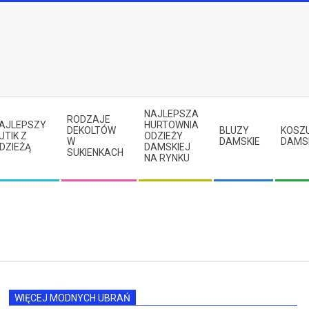
NAJLEPSZA
RODZAJE
AJLEPSZY
HURTOWNIA
DEKOLTÓW
BLUZY
KOSZ
UTIK Z
ODZIEŻY
W
DAMSKIE
DAMS
DZIEŻĄ
DAMSKIEJ
SUKIENKACH
NA RYNKU
WIĘCEJ MODNYCH UBRAŃ