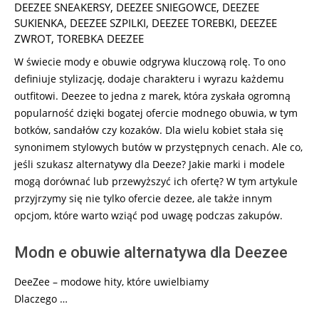
DEEZEE SNEAKERSY
,
DEEZEE SNIEGOWCE
,
DEEZEE
SUKIENKA
,
DEEZEE SZPILKI
,
DEEZEE TOREBKI
,
DEEZEE
ZWROT
,
TOREBKA DEEZEE
W świecie mody e obuwie odgrywa kluczową rolę. To ono
definiuje stylizację, dodaje charakteru i wyrazu każdemu
outfitowi. Deezee to jedna z marek, która zyskała ogromną
popularność dzięki bogatej ofercie modnego obuwia, w tym
botków, sandałów czy kozaków. Dla wielu kobiet stała się
synonimem stylowych butów w przystępnych cenach. Ale co,
jeśli szukasz alternatywy dla Deeze? Jakie marki i modele
mogą dorównać lub przewyższyć ich ofertę? W tym artykule
przyjrzymy się nie tylko ofercie dezee, ale także innym
opcjom, które warto wziąć pod uwagę podczas zakupów.
Modn e obuwie alternatywa dla Deezee
DeeZee – modowe hity, które uwielbiamy
Dlaczego …