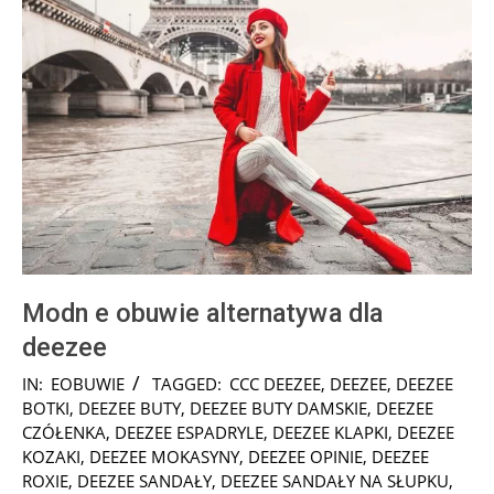
Modn e obuwie alternatywa dla
deezee
2025-
IN:
EOBUWIE
TAGGED:
CCC DEEZEE
,
DEEZEE
,
DEEZEE
01-
BOTKI
,
DEEZEE BUTY
,
DEEZEE BUTY DAMSKIE
,
DEEZEE
17
CZÓŁENKA
,
DEEZEE ESPADRYLE
,
DEEZEE KLAPKI
,
DEEZEE
KOZAKI
,
DEEZEE MOKASYNY
,
DEEZEE OPINIE
,
DEEZEE
ROXIE
,
DEEZEE SANDAŁY
,
DEEZEE SANDAŁY NA SŁUPKU
,