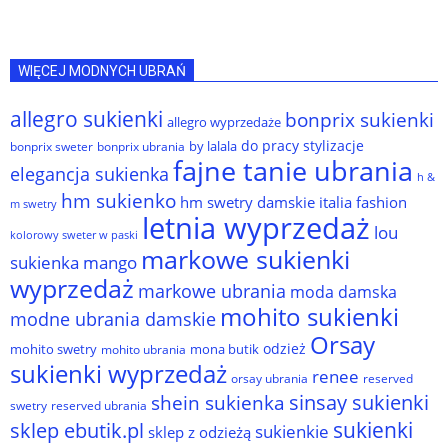
WIĘCEJ MODNYCH UBRAŃ
allegro sukienki
bonprix sukienki
allegro wyprzedaże
do pracy stylizacje
by lalala
bonprix sweter
bonprix ubrania
fajne tanie ubrania
elegancja sukienka
h &
hm sukienko
hm swetry damskie
italia fashion
m swetry
letnia wyprzedaż
lou
kolorowy sweter w paski
markowe sukienki
sukienka
mango
wyprzedaż
markowe ubrania
moda damska
mohito sukienki
modne ubrania damskie
Orsay
odzież
mohito swetry
mona butik
mohito ubrania
sukienki wyprzedaż
renee
orsay ubrania
reserved
sinsay sukienki
shein sukienka
reserved ubrania
swetry
sukienki
sklep ebutik.pl
sukienkie
sklep z odzieżą