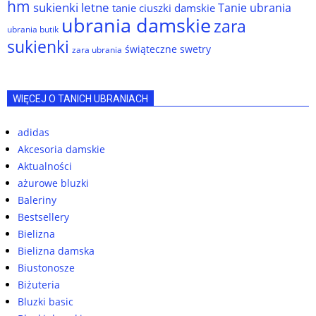
hm
sukienki letne
Tanie ubrania
tanie ciuszki damskie
ubrania damskie
zara
ubrania butik
sukienki
świąteczne swetry
zara ubrania
WIĘCEJ O TANICH UBRANIACH
adidas
Akcesoria damskie
Aktualności
ażurowe bluzki
Baleriny
Bestsellery
Bielizna
Bielizna damska
Biustonosze
Biżuteria
Bluzki basic