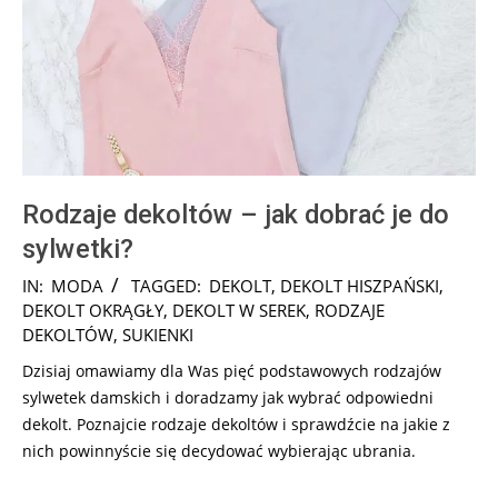
Rodzaje dekoltów – jak dobrać je do
sylwetki?
2024-
IN:
MODA
TAGGED:
DEKOLT
,
DEKOLT HISZPAŃSKI
,
11-
DEKOLT OKRĄGŁY
,
DEKOLT W SEREK
,
RODZAJE
07
DEKOLTÓW
,
SUKIENKI
Dzisiaj omawiamy dla Was pięć podstawowych rodzajów
sylwetek damskich i doradzamy jak wybrać odpowiedni
dekolt. Poznajcie rodzaje dekoltów i sprawdźcie na jakie z
nich powinnyście się decydować wybierając ubrania.