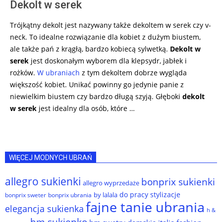
Dekolt w serek
Trójkątny dekolt jest nazywany także dekoltem w serek czy v-
neck. To idealne rozwiązanie dla kobiet z dużym biustem,
ale także pań z krągłą, bardzo kobiecą sylwetką.
Dekolt w
serek
jest doskonałym wyborem dla klepsydr, jabłek i
rożków.
W ubraniach
z tym dekoltem dobrze wygląda
większość kobiet. Unikać powinny go jedynie panie z
niewielkim biustem czy bardzo długą szyją. Głęboki
dekolt
w serek
jest idealny dla osób, które …
WIĘCEJ MODNYCH UBRAŃ
allegro sukienki
bonprix sukienki
allegro wyprzedaże
do pracy stylizacje
by lalala
bonprix sweter
bonprix ubrania
fajne tanie ubrania
elegancja sukienka
h &
hm sukienko