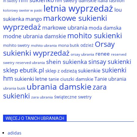
hm swetry damskie
italia fashion
m swetry
letnia wyprzedaż
lou
kolorowy sweter w paski
markowe sukienki
sukienka
mango
wyprzedaż
markowe ubrania
moda damska
mohito sukienki
modne ubrania damskie
Orsay
odzież
mohito swetry
mona butik
mohito ubrania
sukienki wyprzedaż
renee
orsay ubrania
reserved
sinsay sukienki
shein sukienka
reserved ubrania
swetry
sukienki
sklep ebutik.pl
sukienkie
sklep z odzieżą
hm
sukienki letne
Tanie ubrania
tanie ciuszki damskie
ubrania damskie
zara
ubrania butik
sukienki
świąteczne swetry
zara ubrania
WIĘCEJ O TANICH UBRANIACH
adidas