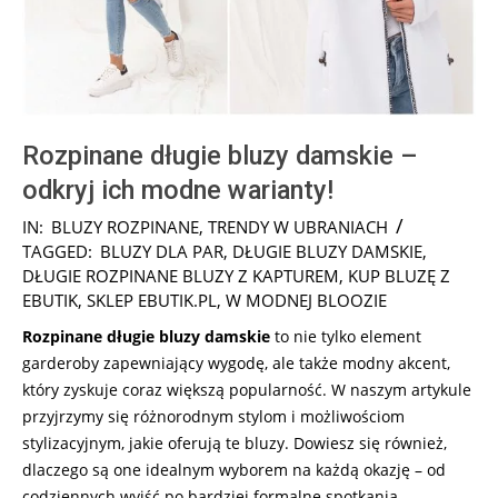
Rozpinane długie bluzy damskie –
odkryj ich modne warianty!
2024-
IN:
BLUZY ROZPINANE
,
TRENDY W UBRANIACH
06-
TAGGED:
BLUZY DLA PAR
,
DŁUGIE BLUZY DAMSKIE
,
15
DŁUGIE ROZPINANE BLUZY Z KAPTUREM
,
KUP BLUZĘ Z
EBUTIK
,
SKLEP EBUTIK.PL
,
W MODNEJ BLOOZIE
Rozpinane długie bluzy damskie
to nie tylko element
garderoby zapewniający wygodę, ale także modny akcent,
który zyskuje coraz większą popularność. W naszym artykule
przyjrzymy się różnorodnym stylom i możliwościom
stylizacyjnym, jakie oferują te bluzy. Dowiesz się również,
dlaczego są one idealnym wyborem na każdą okazję – od
codziennych wyjść po bardziej formalne spotkania.