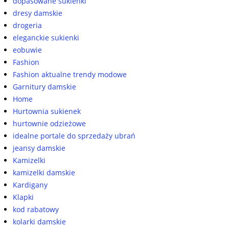
dopasowane sukienki
dresy damskie
drogeria
eleganckie sukienki
eobuwie
Fashion
Fashion aktualne trendy modowe
Garnitury damskie
Home
Hurtownia sukienek
hurtownie odzieżowe
idealne portale do sprzedaży ubrań
jeansy damskie
Kamizelki
kamizelki damskie
Kardigany
Klapki
kod rabatowy
kolarki damskie