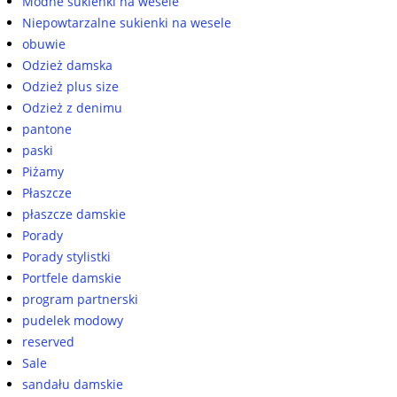
Modne sukienki na wesele
Niepowtarzalne sukienki na wesele
obuwie
Odzież damska
Odzież plus size
Odzież z denimu
pantone
paski
Piżamy
Płaszcze
płaszcze damskie
Porady
Porady stylistki
Portfele damskie
program partnerski
pudelek modowy
reserved
Sale
sandału damskie