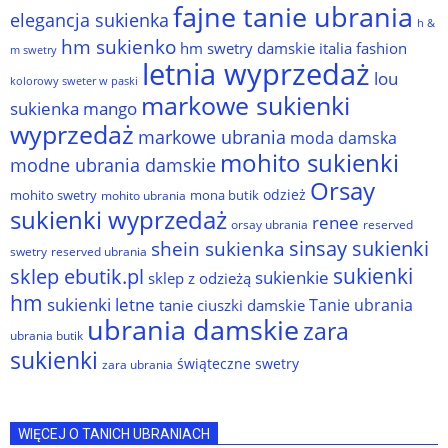
fajne tanie ubrania
elegancja sukienka
h &
hm sukienko
hm swetry damskie
italia fashion
m swetry
letnia wyprzedaż
lou
kolorowy sweter w paski
markowe sukienki
sukienka
mango
wyprzedaż
markowe ubrania
moda damska
mohito sukienki
modne ubrania damskie
Orsay
odzież
mohito swetry
mona butik
mohito ubrania
sukienki wyprzedaż
renee
orsay ubrania
reserved
sinsay sukienki
shein sukienka
reserved ubrania
swetry
sukienki
sklep ebutik.pl
sukienkie
sklep z odzieżą
hm
sukienki letne
Tanie ubrania
tanie ciuszki damskie
ubrania damskie
zara
ubrania butik
sukienki
świąteczne swetry
zara ubrania
WIĘCEJ O TANICH UBRANIACH