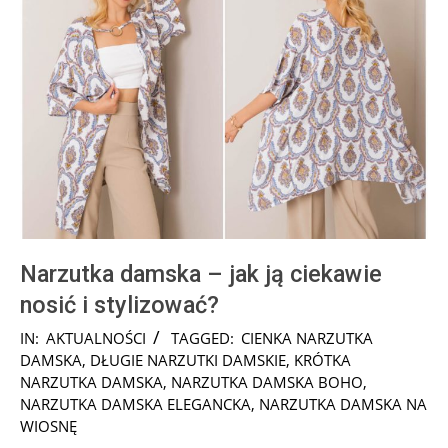
Narzutka damska – jak ją ciekawie
nosić i stylizować?
2025-
IN:
AKTUALNOŚCI
TAGGED:
CIENKA NARZUTKA
08-
DAMSKA
,
DŁUGIE NARZUTKI DAMSKIE
,
KRÓTKA
14
NARZUTKA DAMSKA
,
NARZUTKA DAMSKA BOHO
,
NARZUTKA DAMSKA ELEGANCKA
,
NARZUTKA DAMSKA NA
WIOSNĘ