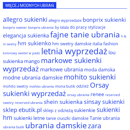
WIĘCEJ MODNYCH UBRAŃ
allegro sukienki
bonprix sukienki
allegro wyprzedaże
do pracy stylizacje
by lalala
bonprix sweter
bonprix ubrania
fajne tanie ubrania
elegancja sukienka
h &
hm sukienko
hm swetry damskie
italia fashion
m swetry
letnia wyprzedaż
lou
kolorowy sweter w paski
markowe sukienki
sukienka
mango
wyprzedaż
markowe ubrania
moda damska
mohito sukienki
modne ubrania damskie
Orsay
odzież
mohito swetry
mona butik
mohito ubrania
sukienki wyprzedaż
renee
orsay ubrania
reserved
sinsay sukienki
shein sukienka
reserved ubrania
swetry
sukienki
sklep ebutik.pl
sukienkie
sklep z odzieżą
hm
sukienki letne
Tanie ubrania
tanie ciuszki damskie
ubrania damskie
zara
ubrania butik