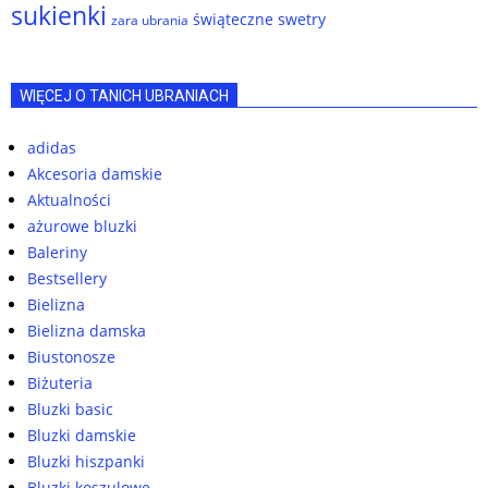
sukienki
świąteczne swetry
zara ubrania
WIĘCEJ O TANICH UBRANIACH
adidas
Akcesoria damskie
Aktualności
ażurowe bluzki
Baleriny
Bestsellery
Bielizna
Bielizna damska
Biustonosze
Biżuteria
Bluzki basic
Bluzki damskie
Bluzki hiszpanki
Bluzki koszulowe