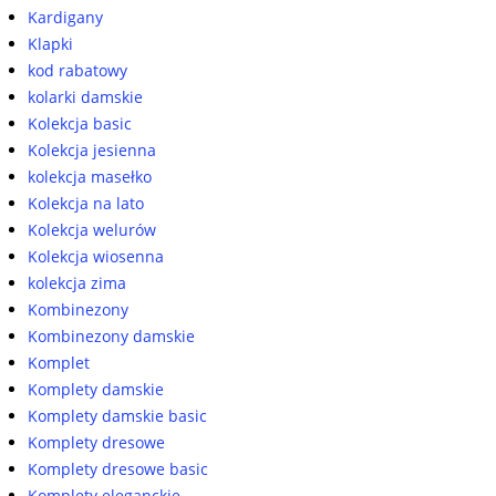
Kardigany
Klapki
kod rabatowy
kolarki damskie
Kolekcja basic
Kolekcja jesienna
kolekcja masełko
Kolekcja na lato
Kolekcja welurów
Kolekcja wiosenna
kolekcja zima
Kombinezony
Kombinezony damskie
Komplet
Komplety damskie
Komplety damskie basic
Komplety dresowe
Komplety dresowe basic
Komplety eleganckie