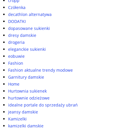
cropp
Czółenka
decathlon alternatywa
DODATKI
dopasowane sukienki
dresy damskie
drogeria
eleganckie sukienki
eobuwie
Fashion
Fashion aktualne trendy modowe
Garnitury damskie
Home
Hurtownia sukienek
hurtownie odzieżowe
idealne portale do sprzedaży ubrań
jeansy damskie
Kamizelki
kamizelki damskie