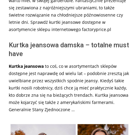
warto mieć w swojej garderobie. Fantastycznie prezentuje
się zestawiona z najróżniejszymi ubraniami, to także
świetne rozwiązanie na chłodniejsze późnowiosenne czy
letnie dni. Sprawdź kurtki jeansowe dostępne w
asortymencie sklepu internetowego factoryprice.pl
Kurtka jeansowa damska – totalne must
have
Kurtka jeansowa
to coś, co w asortymentach sklepów
dostępne jest naprawdę od wielu lat – podobnie zresztą jak
uwielbiane przez wszystkich spodnie jeansy. Kiedyś takie
kurtki nosili robotnicy, dziś chce ją mieć praktycznie każdy,
kto dobrze zna się na bieżących trendach. Kurtka jeansowa
może kojarzyć się także z amerykańskimi farmerami.
Generalnie Stany Zjednoczone …