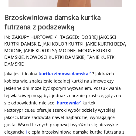
Brzoskwiniowa damska kurtka
futrzana z podszewką
2025-
IN:
ZAKUPY HURTOWE
TAGGED:
DOBREJ JAKOŚCI
10-
KURTKI DAMSKIE
,
JAKI KOLOR KURTKI
,
JAKIE KURTKI BĘDĄ
13
MODNE
,
JAKIE KURTKI SĄ MODNE
,
MODNE KURTKI
DAMSKIE
,
NOWOŚCI KURTKI DAMSKIE
,
TANIE KURTKI
DAMSKIE
Jaka jest idealna
kurtka zimowa damska
? Jak każda
kobieta wie, znalezienie idealnej kurtki na zimowe czy
jesienne dni może być sporym wyzwaniem. Poszukiwania
tej właściwej mogą być jednak znacznie prostsze, gdy zna
się odpowiednie miejsce.
hurtownia
kurtek
Factoryprice.eu oferuje szeroki wybór odzieży wysokiej
jakości, które zadowolą nawet najbardziej wymagające
gusta. Wśród licznych propozycji wyróżnia się niezwykle
elegancka
i
ciepła brzoskwiniowa damska kurtka futrzana z