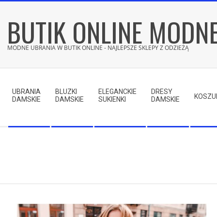
Skip
BUTIK ONLINE MODN
to
content
MODNE UBRANIA W BUTIK ONLINE - NAJLEPSZE SKLEPY Z ODZIEŻĄ
Secondary
Navigation
UBRANIA
BLUZKI
ELEGANCKIE
DRESY
Menu
KOSZU
DAMSKIE
DAMSKIE
SUKIENKI
DAMSKIE