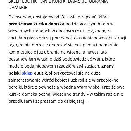
SKLEP EBUTIK
,
TANIE KURTKI DAMSKIE
,
UBRANIA
DAMSKIE
Dziewczyny, dostajemy od Was wiele zapytań, która
przejściowa kurtka damska
będzie gorącym hitem w
wiosennych trendach w obecnym roku. Przyznam, że
chciałam nieco dłużej potrzymać Was w niepewności. Z racji
tego, że nie możecie doczekać się ocieplenia i namiętnie
kompletujecie już ubrania na wiosnę, a nawet lato,
postanowiłam właśnie dziś podpowiedzieć Wam, które
modele będą niebawem rządzić w stylizacjach.
Znany
polski
sklep
eButik.pl
przygotował się na duże
zainteresowanie wśród kobiet i uzbroił się w przepiękne
perełki, które z pewnością wpadną Wam w oko. Przejściowa
kurtka damska poznaj wiosenne trendy – w takim razie nie
przedłużam i zapraszam do dzisiejszej …