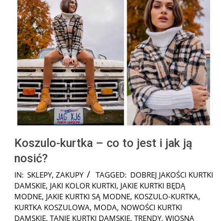
Koszulo-kurtka – co to jest i jak ją
nosić?
2025-
IN:
SKLEPY
,
ZAKUPY
TAGGED:
DOBREJ JAKOŚCI KURTKI
03-
DAMSKIE
,
JAKI KOLOR KURTKI
,
JAKIE KURTKI BĘDĄ
05
MODNE
,
JAKIE KURTKI SĄ MODNE
,
KOSZULO-KURTKA
,
KURTKA KOSZULOWA
,
MODA
,
NOWOŚCI KURTKI
DAMSKIE
,
TANIE KURTKI DAMSKIE
,
TRENDY
,
WIOSNA