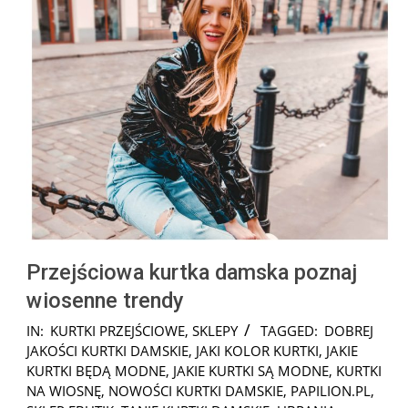
Przejściowa kurtka damska poznaj
wiosenne trendy
2026-
IN:
KURTKI PRZEJŚCIOWE
,
SKLEPY
TAGGED:
DOBREJ
02-
JAKOŚCI KURTKI DAMSKIE
,
JAKI KOLOR KURTKI
,
JAKIE
11
KURTKI BĘDĄ MODNE
,
JAKIE KURTKI SĄ MODNE
,
KURTKI
NA WIOSNĘ
,
NOWOŚCI KURTKI DAMSKIE
,
PAPILION.PL
,