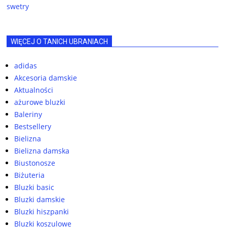
swetry
WIĘCEJ O TANICH UBRANIACH
adidas
Akcesoria damskie
Aktualności
ażurowe bluzki
Baleriny
Bestsellery
Bielizna
Bielizna damska
Biustonosze
Biżuteria
Bluzki basic
Bluzki damskie
Bluzki hiszpanki
Bluzki koszulowe