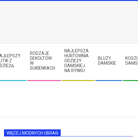
NAJLEPSZA
RODZAJE
AJLEPSZY
HURTOWNIA
DEKOLTÓW
BLUZY
KOSZ
UTIK Z
ODZIEŻY
W
DAMSKIE
DAMS
DZIEŻĄ
DAMSKIEJ
SUKIENKACH
NA RYNKU
WIĘCEJ MODNYCH UBRAŃ