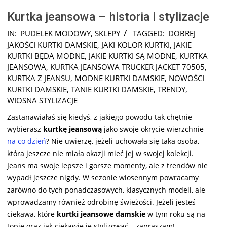
Kurtka jeansowa – historia i stylizacje
2025-
IN:
PUDELEK MODOWY
,
SKLEPY
TAGGED:
DOBREJ
03-
JAKOŚCI KURTKI DAMSKIE
,
JAKI KOLOR KURTKI
,
JAKIE
17
KURTKI BĘDĄ MODNE
,
JAKIE KURTKI SĄ MODNE
,
KURTKA
JEANSOWA
,
KURTKA JEANSOWA TRUCKER JACKET 70505
,
KURTKA Z JEANSU
,
MODNE KURTKI DAMSKIE
,
NOWOŚCI
KURTKI DAMSKIE
,
TANIE KURTKI DAMSKIE
,
TRENDY
,
WIOSNA STYLIZACJE
Zastanawiałaś się kiedyś, z jakiego powodu tak chętnie
wybierasz
kurtkę jeansową
jako swoje okrycie wierzchnie
na co dzień
? Nie uwierzę, jeżeli uchowała się taka osoba,
która jeszcze nie miała okazji mieć jej w swojej kolekcji.
Jeans ma swoje lepsze i gorsze momenty, ale z trendów nie
wypadł jeszcze nigdy. W sezonie wiosennym powracamy
zarówno do tych ponadczasowych, klasycznych modeli, ale
wprowadzamy również odrobinę świeżości. Jeżeli jesteś
ciekawa, które
kurtki jeansowe damskie
w tym roku są na
topie oraz jak ciekawie je stylizować – zapraszam!