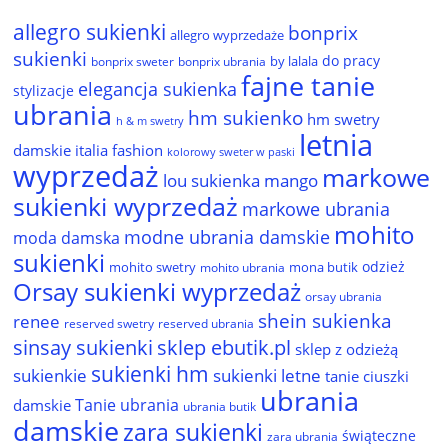
allegro sukienki
bonprix
allegro wyprzedaże
sukienki
do pracy
by lalala
bonprix sweter
bonprix ubrania
fajne tanie
elegancja sukienka
stylizacje
ubrania
hm sukienko
hm swetry
h & m swetry
letnia
damskie
italia fashion
kolorowy sweter w paski
wyprzedaż
markowe
lou sukienka
mango
sukienki wyprzedaż
markowe ubrania
mohito
modne ubrania damskie
moda damska
sukienki
odzież
mohito swetry
mona butik
mohito ubrania
Orsay sukienki wyprzedaż
orsay ubrania
shein sukienka
renee
reserved ubrania
reserved swetry
sinsay sukienki
sklep ebutik.pl
sklep z odzieżą
sukienki hm
sukienkie
sukienki letne
tanie ciuszki
ubrania
Tanie ubrania
damskie
ubrania butik
damskie
zara sukienki
świąteczne
zara ubrania