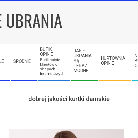
E UBRANIA
BUTIK
JAKIE
OPINIE
UBRANIA
N
HURTOWNIA
Butik opinie
SĄ
B
LE
SPODNIE
OPINIE
klientów o
TERAZ
O
sklepach
MODNE
internetowych
dobrej jakości kurtki damskie