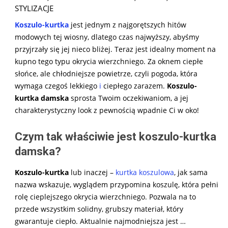
STYLIZACJE
Koszulo-kurtka
jest jednym z najgorętszych hitów
modowych tej wiosny, dlatego czas najwyższy, abyśmy
przyjrzały się jej nieco bliżej. Teraz jest idealny moment na
kupno tego typu okrycia wierzchniego. Za oknem ciepłe
słońce, ale chłodniejsze powietrze, czyli pogoda, która
wymaga czegoś lekkiego
i
ciepłego zarazem.
Koszulo-
kurtka damska
sprosta Twoim oczekiwaniom, a jej
charakterystyczny look z pewnością wpadnie Ci w oko!
Czym tak właściwie jest koszulo-kurtka
damska?
Koszulo-kurtka
lub inaczej –
kurtka koszulowa
, jak sama
nazwa wskazuje, wyglądem przypomina koszulę, która pełni
rolę cieplejszego okrycia wierzchniego. Pozwala na to
przede wszystkim solidny, grubszy materiał, który
gwarantuje ciepło. Aktualnie najmodniejsza jest …