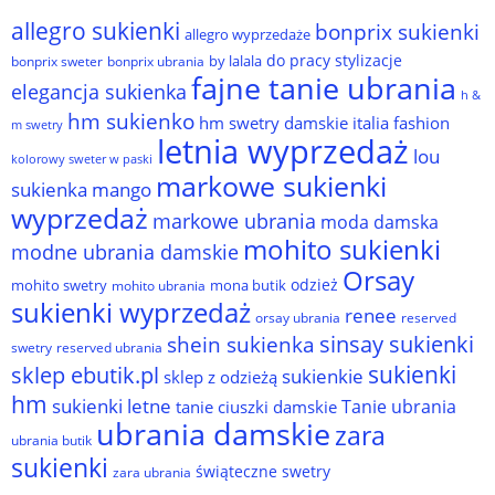
allegro sukienki
bonprix sukienki
allegro wyprzedaże
do pracy stylizacje
by lalala
bonprix sweter
bonprix ubrania
fajne tanie ubrania
elegancja sukienka
h &
hm sukienko
hm swetry damskie
italia fashion
m swetry
letnia wyprzedaż
lou
kolorowy sweter w paski
markowe sukienki
sukienka
mango
wyprzedaż
markowe ubrania
moda damska
mohito sukienki
modne ubrania damskie
Orsay
odzież
mohito swetry
mona butik
mohito ubrania
sukienki wyprzedaż
renee
orsay ubrania
reserved
sinsay sukienki
shein sukienka
reserved ubrania
swetry
sukienki
sklep ebutik.pl
sukienkie
sklep z odzieżą
hm
sukienki letne
Tanie ubrania
tanie ciuszki damskie
ubrania damskie
zara
ubrania butik
sukienki
świąteczne swetry
zara ubrania