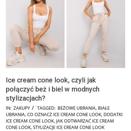
Ice cream cone look, czyli jak
połączyć beż i biel w modnych
stylizacjach?
2025-
IN:
ZAKUPY
TAGGED:
BEŻOWE UBRANIA
,
BIAŁE
08-
UBRANIA
,
CO OZNACZ ICE CREAM CONE LOOK
,
DODATKI
12
ICE CREAM CONE LOOK
,
JAK ODTWARZAĆ ICE CREAM
CONE LOOK
,
STYLIZACJE ICE CREAM CONE LOOK