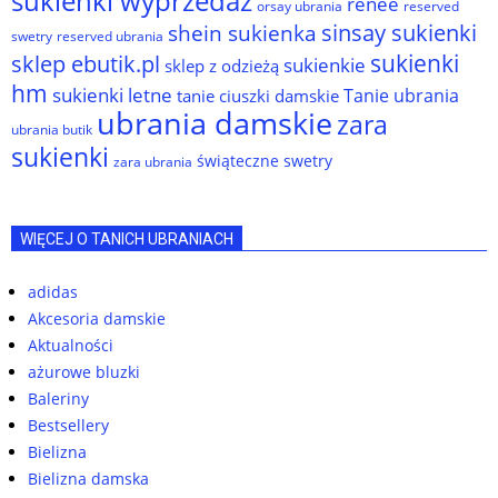
sukienki wyprzedaż
renee
orsay ubrania
reserved
sinsay sukienki
shein sukienka
reserved ubrania
swetry
sukienki
sklep ebutik.pl
sukienkie
sklep z odzieżą
hm
sukienki letne
Tanie ubrania
tanie ciuszki damskie
ubrania damskie
zara
ubrania butik
sukienki
świąteczne swetry
zara ubrania
WIĘCEJ O TANICH UBRANIACH
adidas
Akcesoria damskie
Aktualności
ażurowe bluzki
Baleriny
Bestsellery
Bielizna
Bielizna damska