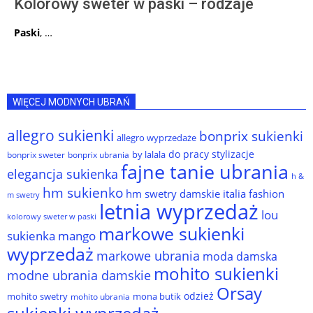
Kolorowy sweter w paski – rodzaje
Paski
, …
WIĘCEJ MODNYCH UBRAŃ
allegro sukienki
bonprix sukienki
allegro wyprzedaże
do pracy stylizacje
by lalala
bonprix sweter
bonprix ubrania
fajne tanie ubrania
elegancja sukienka
h &
hm sukienko
hm swetry damskie
italia fashion
m swetry
letnia wyprzedaż
lou
kolorowy sweter w paski
markowe sukienki
sukienka
mango
wyprzedaż
markowe ubrania
moda damska
mohito sukienki
modne ubrania damskie
Orsay
odzież
mohito swetry
mona butik
mohito ubrania