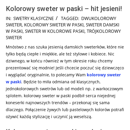
Kolorowy sweter w paski – hit jesieni!
2024-
IN:
SWETRY KLASYCZNE
TAGGED:
DWUKOLOROWY
11-
SWETER
,
KOLOROWY SWETER W PASKI
,
SWETER DAMSKI
20
W PASKI
,
SWETER W KOLOROWE PASKI
,
TRÓJKOLOROWY
SWETER
Mnóstwo z nas szuka jesienią damskich sweterków, które nie
tylko będą ciepłe i miękkie, ale też stylowe i kobiece. Nic
dziwnego, w końcu również w tym okresie roku chcemy
prezentować się modnie! Jeśli chcecie poczuć się dziewczęco
i wyglądać oryginalnie, to polecamy Wam
kolorowy sweter
w paski
. Będzie to miła odmiana od klasycznych,
jednokolorowych swetrów lub od modeli np. z warkoczowym
splotem. kolorowy sweter w paski podbił serca niejednej
koneserki najnowszych trendów – przekonaj się sama
dlaczego. Połączenie żywych lub pastelowych kolorów potrafi
ożywić każdą stylizację i uczynić ją weselszą.