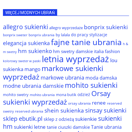
WIĘCEJ MODNYCH UBRAŃ
allegro sukienki
bonprix sukienki
allegro wyprzedaże
do pracy stylizacje
by lalala
bonprix sweter
bonprix ubrania
fajne tanie ubrania
elegancja sukienka
h &
hm sukienko
hm swetry damskie
italia fashion
m swetry
letnia wyprzedaż
lou
kolorowy sweter w paski
markowe sukienki
sukienka
mango
wyprzedaż
markowe ubrania
moda damska
mohito sukienki
modne ubrania damskie
Orsay
odzież
mohito swetry
mona butik
mohito ubrania
sukienki wyprzedaż
renee
orsay ubrania
reserved
sinsay sukienki
shein sukienka
reserved ubrania
swetry
sukienki
sklep ebutik.pl
sukienkie
sklep z odzieżą
hm
sukienki letne
Tanie ubrania
tanie ciuszki damskie