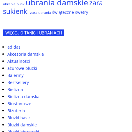
ubrania damskie
zara
ubrania butik
sukienki
świąteczne swetry
zara ubrania
WIĘCEJ O TANICH UBRANIACH
adidas
Akcesoria damskie
Aktualności
ażurowe bluzki
Baleriny
Bestsellery
Bielizna
Bielizna damska
Biustonosze
Biżuteria
Bluzki basic
Bluzki damskie
Bluzki hiszpanki