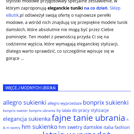
stylistki modowe przygotowały specjalne zestawienie, w
którym zaproponują
eleganckie tuniki
na co dzień
.
Sklep
eButik
.pl odświeżył swoją ofertę o najnowsze perełki
modowe, a wśród nich znajdują się przepiękne modele tunik
damskich, które absolutnie nie mogą być przez Ciebie
pominięte. Ten model z pewnością przyda Ci się na
codzienne wyjścia, które wymagają eleganckiej stylizacji,
dlatego warto sprawdzić, co szczególnie wpisuje się w
gorące …
WIĘCEJ MODNYCH UBRAŃ
allegro sukienki
bonprix sukienki
allegro wyprzedaże
do pracy stylizacje
by lalala
bonprix sweter
bonprix ubrania
fajne tanie ubrania
elegancja sukienka
h
hm sukienko
hm swetry damskie
italia fashion
& m swetry