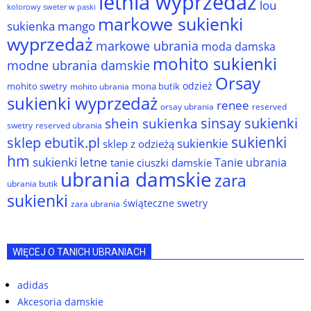
letnia wyprzedaż
lou
kolorowy sweter w paski
markowe sukienki
sukienka
mango
wyprzedaż
markowe ubrania
moda damska
mohito sukienki
modne ubrania damskie
Orsay
odzież
mohito swetry
mona butik
mohito ubrania
sukienki wyprzedaż
renee
orsay ubrania
reserved
sinsay sukienki
shein sukienka
reserved ubrania
swetry
sukienki
sklep ebutik.pl
sukienkie
sklep z odzieżą
hm
sukienki letne
Tanie ubrania
tanie ciuszki damskie
ubrania damskie
zara
ubrania butik
sukienki
świąteczne swetry
zara ubrania
WIĘCEJ O TANICH UBRANIACH
adidas
Akcesoria damskie