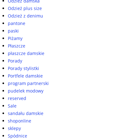
Odzież damska
Odzież plus size
Odzież z denimu
pantone
paski
Piżamy
Płaszcze
płaszcze damskie
Porady
Porady stylistki
Portfele damskie
program partnerski
pudelek modowy
reserved
Sale
sandału damskie
shoponline
sklepy
Spódnice