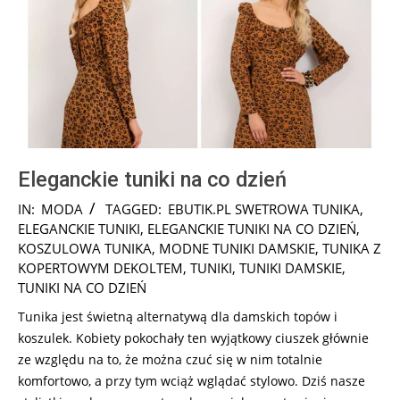
Eleganckie tuniki na co dzień
2024-
IN:
MODA
TAGGED:
EBUTIK.PL SWETROWA TUNIKA
,
11-
ELEGANCKIE TUNIKI
,
ELEGANCKIE TUNIKI NA CO DZIEŃ
,
13
KOSZULOWA TUNIKA
,
MODNE TUNIKI DAMSKIE
,
TUNIKA Z
KOPERTOWYM DEKOLTEM
,
TUNIKI
,
TUNIKI DAMSKIE
,
TUNIKI NA CO DZIEŃ
Tunika jest świetną alternatywą dla damskich topów i
koszulek. Kobiety pokochały ten wyjątkowy ciuszek głównie
ze względu na to, że można czuć się w nim totalnie
komfortowo, a przy tym wciąż wglądać stylowo. Dziś nasze