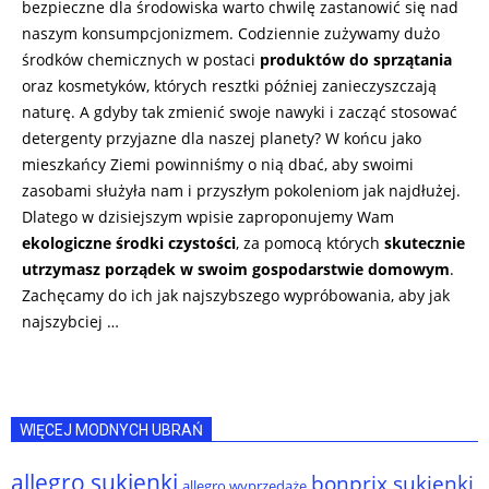
bezpieczne dla środowiska warto chwilę zastanowić się nad
naszym konsumpcjonizmem. Codziennie zużywamy dużo
środków chemicznych w postaci
produktów do sprzątania
oraz kosmetyków, których resztki później zanieczyszczają
naturę. A gdyby tak zmienić swoje nawyki i zacząć stosować
detergenty przyjazne dla naszej planety? W końcu jako
mieszkańcy Ziemi powinniśmy o nią dbać, aby swoimi
zasobami służyła nam i przyszłym pokoleniom jak najdłużej.
Dlatego w dzisiejszym wpisie zaproponujemy Wam
ekologiczne środki czystości
, za pomocą których
skutecznie
utrzymasz porządek w swoim gospodarstwie domowym
.
Zachęcamy do ich jak najszybszego wypróbowania, aby jak
najszybciej …
WIĘCEJ MODNYCH UBRAŃ
allegro sukienki
bonprix sukienki
allegro wyprzedaże