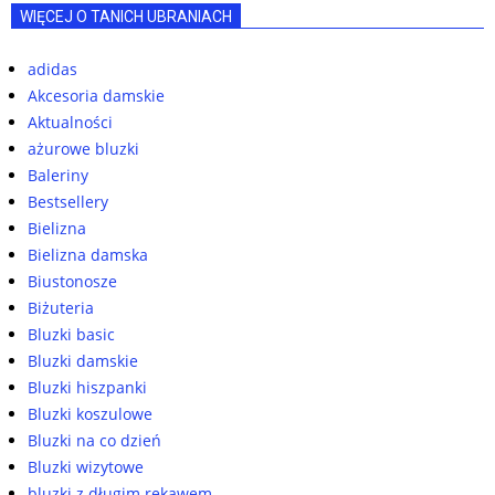
WIĘCEJ O TANICH UBRANIACH
adidas
Akcesoria damskie
Aktualności
ażurowe bluzki
Baleriny
Bestsellery
Bielizna
Bielizna damska
Biustonosze
Biżuteria
Bluzki basic
Bluzki damskie
Bluzki hiszpanki
Bluzki koszulowe
Bluzki na co dzień
Bluzki wizytowe
bluzki z długim rękawem