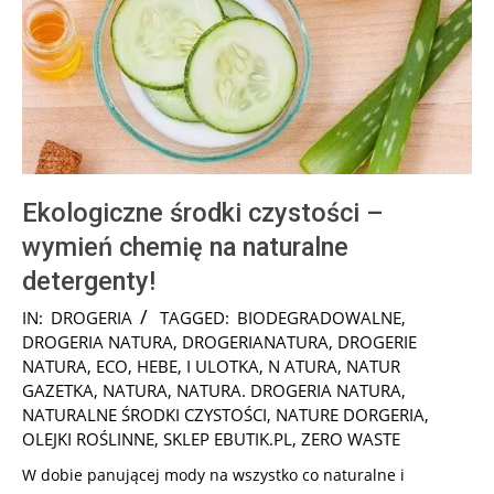
Ekologiczne środki czystości –
wymień chemię na naturalne
detergenty!
2024-
IN:
DROGERIA
TAGGED:
BIODEGRADOWALNE
,
12-
DROGERIA NATURA
,
DROGERIANATURA
,
DROGERIE
28
NATURA
,
ECO
,
HEBE
,
I ULOTKA
,
N ATURA
,
NATUR
GAZETKA
,
NATURA
,
NATURA. DROGERIA NATURA
,
NATURALNE ŚRODKI CZYSTOŚCI
,
NATURE DORGERIA
,
OLEJKI ROŚLINNE
,
SKLEP EBUTIK.PL
,
ZERO WASTE
W dobie panującej mody na wszystko co naturalne i