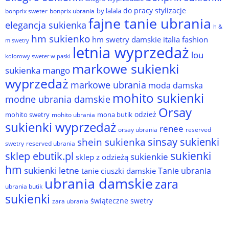
do pracy stylizacje
by lalala
bonprix sweter
bonprix ubrania
fajne tanie ubrania
elegancja sukienka
h &
hm sukienko
hm swetry damskie
italia fashion
m swetry
letnia wyprzedaż
lou
kolorowy sweter w paski
markowe sukienki
sukienka
mango
wyprzedaż
markowe ubrania
moda damska
mohito sukienki
modne ubrania damskie
Orsay
odzież
mohito swetry
mona butik
mohito ubrania
sukienki wyprzedaż
renee
orsay ubrania
reserved
sinsay sukienki
shein sukienka
reserved ubrania
swetry
sukienki
sklep ebutik.pl
sukienkie
sklep z odzieżą
hm
sukienki letne
Tanie ubrania
tanie ciuszki damskie
ubrania damskie
zara
ubrania butik
sukienki
świąteczne swetry
zara ubrania