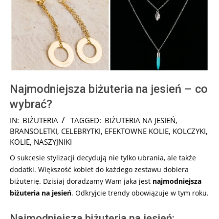
Najmodniejsza biżuteria na jesień – co
wybrać?
2025-
IN:
BIŻUTERIA
TAGGED:
BIŻUTERIA NA JESIEŃ
,
08-
BRANSOLETKI
,
CELEBRYTKI
,
EFEKTOWNE KOLIE
,
KOLCZYKI
,
26
KOLIE
,
NASZYJNIKI
O sukcesie stylizacji decydują nie tylko ubrania, ale także
dodatki. Większość kobiet do każdego zestawu dobiera
biżuterię. Dzisiaj doradzamy Wam jaka jest
najmodniejsza
biżuteria na jesień
. Odkryjcie trendy obowiązuje w tym roku.
Najmodniejsza biżuteria na jesień: