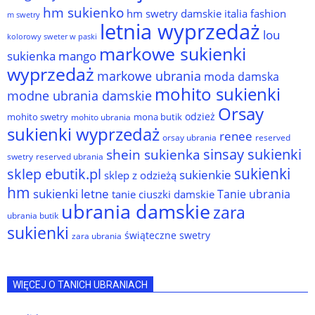
hm sukienko
hm swetry damskie
italia fashion
m swetry
letnia wyprzedaż
lou
kolorowy sweter w paski
markowe sukienki
sukienka
mango
wyprzedaż
markowe ubrania
moda damska
mohito sukienki
modne ubrania damskie
Orsay
odzież
mohito swetry
mona butik
mohito ubrania
sukienki wyprzedaż
renee
orsay ubrania
reserved
sinsay sukienki
shein sukienka
reserved ubrania
swetry
sukienki
sklep ebutik.pl
sukienkie
sklep z odzieżą
hm
sukienki letne
Tanie ubrania
tanie ciuszki damskie
ubrania damskie
zara
ubrania butik
sukienki
świąteczne swetry
zara ubrania
WIĘCEJ O TANICH UBRANIACH