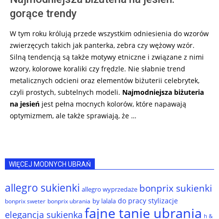
gorące trendy
W tym roku królują przede wszystkim odniesienia do wzorów
zwierzęcych takich jak panterka, zebra czy wężowy wzór.
Silną tendencją są także motywy etniczne i związane z nimi
wzory, kolorowe koraliki czy frędzle. Nie słabnie trend
metalicznych odcieni oraz elementów biżuterii celebrytek,
czyli prostych, subtelnych modeli.
Najmodniejsza biżuteria
na jesień
jest pełna mocnych kolorów, które napawają
optymizmem, ale także sprawiają, że …
WIĘCEJ MODNYCH UBRAŃ
allegro sukienki
bonprix sukienki
allegro wyprzedaże
do pracy stylizacje
by lalala
bonprix sweter
bonprix ubrania
fajne tanie ubrania
elegancja sukienka
h &