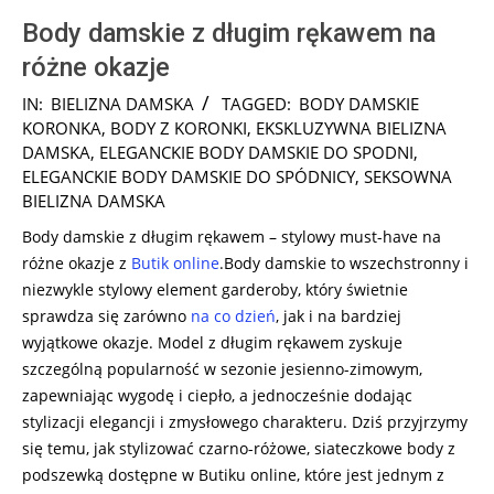
Body damskie z długim rękawem na
różne okazje
2024-
IN:
BIELIZNA DAMSKA
TAGGED:
BODY DAMSKIE
11-
KORONKA
,
BODY Z KORONKI
,
EKSKLUZYWNA BIELIZNA
05
DAMSKA
,
ELEGANCKIE BODY DAMSKIE DO SPODNI
,
ELEGANCKIE BODY DAMSKIE DO SPÓDNICY
,
SEKSOWNA
BIELIZNA DAMSKA
Body damskie z długim rękawem – stylowy must-have na
różne okazje z
Butik online
.Body damskie to wszechstronny i
niezwykle stylowy element garderoby, który świetnie
sprawdza się zarówno
na co dzień
, jak i na bardziej
wyjątkowe okazje. Model z długim rękawem zyskuje
szczególną popularność w sezonie jesienno-zimowym,
zapewniając wygodę i ciepło, a jednocześnie dodając
stylizacji elegancji i zmysłowego charakteru. Dziś przyjrzymy
się temu, jak stylizować czarno-różowe, siateczkowe body z
podszewką dostępne w Butiku online, które jest jednym z