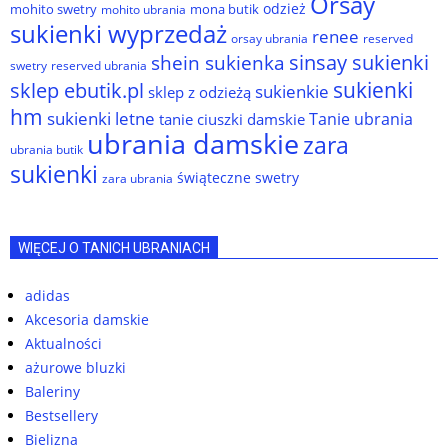
Orsay
odzież
mohito swetry
mona butik
mohito ubrania
sukienki wyprzedaż
renee
orsay ubrania
reserved
sinsay sukienki
shein sukienka
reserved ubrania
swetry
sukienki
sklep ebutik.pl
sukienkie
sklep z odzieżą
hm
sukienki letne
Tanie ubrania
tanie ciuszki damskie
ubrania damskie
zara
ubrania butik
sukienki
świąteczne swetry
zara ubrania
WIĘCEJ O TANICH UBRANIACH
adidas
Akcesoria damskie
Aktualności
ażurowe bluzki
Baleriny
Bestsellery
Bielizna