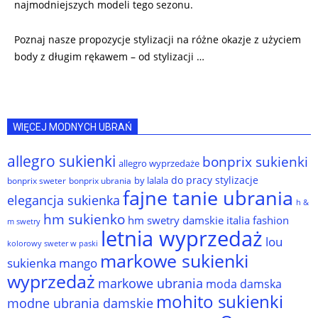
najmodniejszych modeli tego sezonu.
Poznaj nasze propozycje stylizacji na różne okazje z użyciem
body z długim rękawem – od stylizacji …
WIĘCEJ MODNYCH UBRAŃ
allegro sukienki
bonprix sukienki
allegro wyprzedaże
do pracy stylizacje
by lalala
bonprix sweter
bonprix ubrania
fajne tanie ubrania
elegancja sukienka
h &
hm sukienko
hm swetry damskie
italia fashion
m swetry
letnia wyprzedaż
lou
kolorowy sweter w paski
markowe sukienki
sukienka
mango
wyprzedaż
markowe ubrania
moda damska
mohito sukienki
modne ubrania damskie