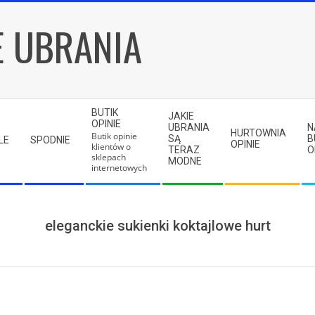
E UBRANIA
BUTIK
JAKIE
OPINIE
UBRANIA
N
HURTOWNIA
Butik opinie
SĄ
B
LE
SPODNIE
OPINIE
klientów o
TERAZ
O
sklepach
MODNE
internetowych
eleganckie sukienki koktajlowe hurt