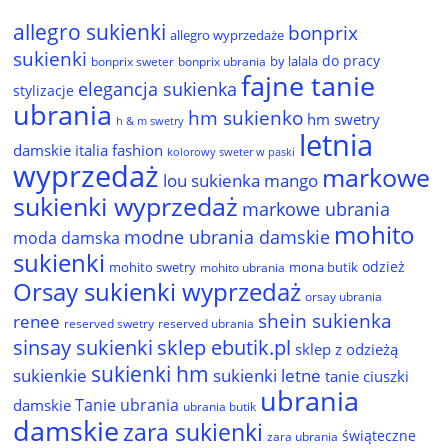
allegro sukienki
bonprix
allegro wyprzedaże
sukienki
do pracy
by lalala
bonprix sweter
bonprix ubrania
fajne tanie
elegancja sukienka
stylizacje
ubrania
hm sukienko
hm swetry
h & m swetry
letnia
damskie
italia fashion
kolorowy sweter w paski
wyprzedaż
markowe
lou sukienka
mango
sukienki wyprzedaż
markowe ubrania
mohito
modne ubrania damskie
moda damska
sukienki
odzież
mohito swetry
mona butik
mohito ubrania
Orsay sukienki wyprzedaż
orsay ubrania
shein sukienka
renee
reserved ubrania
reserved swetry
sinsay sukienki
sklep ebutik.pl
sklep z odzieżą
sukienki hm
sukienkie
sukienki letne
tanie ciuszki
ubrania
Tanie ubrania
damskie
ubrania butik
damskie
zara sukienki
świąteczne
zara ubrania