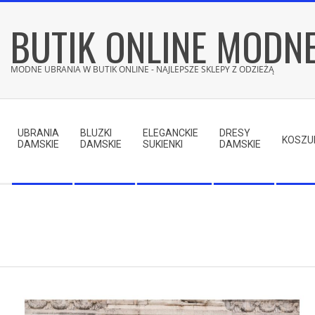
Skip
BUTIK ONLINE MODN
to
content
MODNE UBRANIA W BUTIK ONLINE - NAJLEPSZE SKLEPY Z ODZIEŻĄ
Secondary
Navigation
UBRANIA
BLUZKI
ELEGANCKIE
DRESY
Menu
KOSZU
DAMSKIE
DAMSKIE
SUKIENKI
DAMSKIE