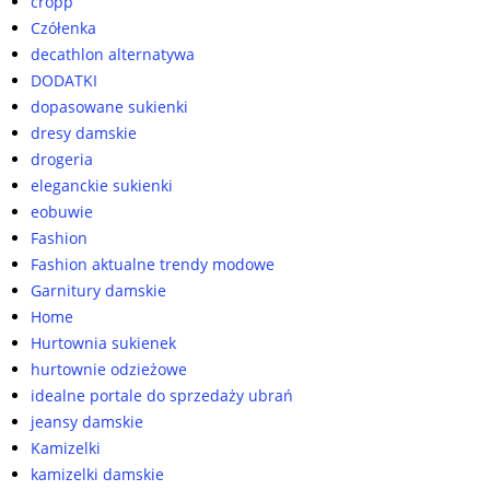
cropp
Czółenka
decathlon alternatywa
DODATKI
dopasowane sukienki
dresy damskie
drogeria
eleganckie sukienki
eobuwie
Fashion
Fashion aktualne trendy modowe
Garnitury damskie
Home
Hurtownia sukienek
hurtownie odzieżowe
idealne portale do sprzedaży ubrań
jeansy damskie
Kamizelki
kamizelki damskie