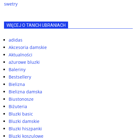
swetry
WIĘCEJ O TANICH UBRANIACH
adidas
Akcesoria damskie
Aktualności
ażurowe bluzki
Baleriny
Bestsellery
Bielizna
Bielizna damska
Biustonosze
Biżuteria
Bluzki basic
Bluzki damskie
Bluzki hiszpanki
Bluzki koszulowe