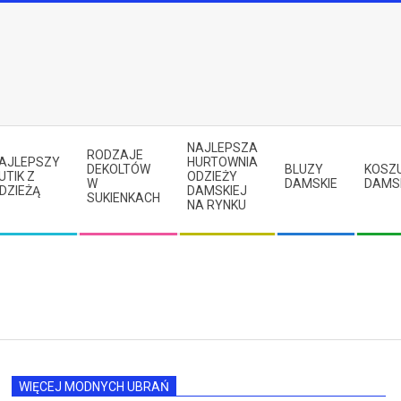
NAJLEPSZA
RODZAJE
AJLEPSZY
HURTOWNIA
DEKOLTÓW
BLUZY
KOSZ
UTIK Z
ODZIEŻY
W
DAMSKIE
DAMS
DZIEŻĄ
DAMSKIEJ
SUKIENKACH
NA RYNKU
WIĘCEJ MODNYCH UBRAŃ