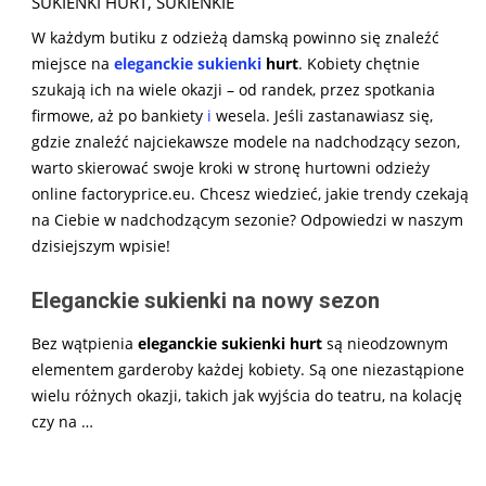
SUKIENKI HURT
,
SUKIENKIE
W każdym butiku z odzieżą damską powinno się znaleźć
miejsce na
eleganckie sukienki
hurt
. Kobiety chętnie
szukają ich na wiele okazji – od randek, przez spotkania
firmowe, aż po bankiety
i
wesela. Jeśli zastanawiasz się,
gdzie znaleźć najciekawsze modele na nadchodzący sezon,
warto skierować swoje kroki w stronę hurtowni odzieży
online factoryprice.eu. Chcesz wiedzieć, jakie trendy czekają
na Ciebie w nadchodzącym sezonie? Odpowiedzi w naszym
dzisiejszym wpisie!
Eleganckie sukienki na nowy sezon
Bez wątpienia
eleganckie sukienki hurt
są nieodzownym
elementem garderoby każdej kobiety. Są one niezastąpione
wielu różnych okazji, takich jak wyjścia do teatru, na kolację
czy na
…