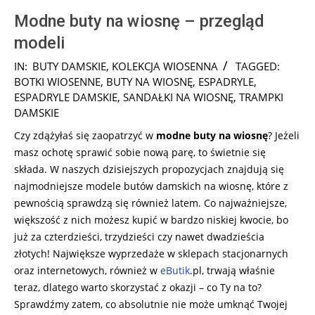
Modne buty na wiosnę – przegląd
modeli
2026-
IN:
BUTY DAMSKIE
,
KOLEKCJA WIOSENNA
TAGGED:
02-
BOTKI WIOSENNE
,
BUTY NA WIOSNĘ
,
ESPADRYLE
,
18
ESPADRYLE DAMSKIE
,
SANDAŁKI NA WIOSNĘ
,
TRAMPKI
DAMSKIE
Czy zdążyłaś się zaopatrzyć w
modne
buty na wiosnę
? Jeżeli
masz ochotę sprawić sobie nową parę, to świetnie się
składa. W naszych dzisiejszych propozycjach znajdują się
najmodniejsze modele butów damskich na wiosnę, które z
pewnością sprawdzą się również latem. Co najważniejsze,
większość z nich możesz kupić w bardzo niskiej kwocie, bo
już za czterdzieści, trzydzieści czy nawet dwadzieścia
złotych! Największe wyprzedaże w sklepach stacjonarnych
oraz internetowych, również w
eButik
.pl, trwają właśnie
teraz, dlatego warto skorzystać z okazji – co Ty na to?
Sprawdźmy zatem, co absolutnie nie może umknąć Twojej