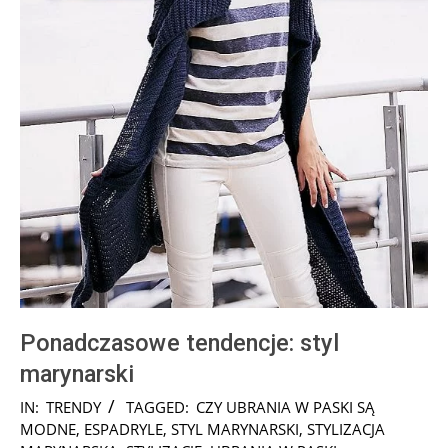
Ponadczasowe tendencje: styl
marynarski
2024-
IN:
TRENDY
TAGGED:
CZY UBRANIA W PASKI SĄ
10-
MODNE
,
ESPADRYLE
,
STYL MARYNARSKI
,
STYLIZACJA