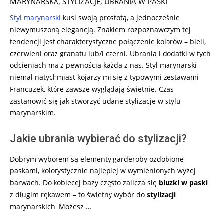
01
MARYNARSKA
,
STYLIZACJE
,
UBRANIA W PASKI
Styl marynarski
kusi swoją prostotą, a jednocześnie
niewymuszoną elegancją. Znakiem rozpoznawczym tej
tendencji jest charakterystyczne połączenie kolorów – bieli,
czerwieni oraz granatu lub/i czerni. Ubrania i dodatki w tych
odcieniach ma z pewnością każda z nas. Styl marynarski
niemal natychmiast kojarzy mi się z typowymi zestawami
Francuzek, które zawsze wyglądają świetnie. Czas
zastanowić się jak stworzyć udane stylizacje w stylu
marynarskim.
Jakie ubrania wybierać do stylizacji?
Dobrym wyborem są elementy garderoby ozdobione
paskami, kolorystycznie najlepiej w wymienionych wyżej
barwach. Do kobiecej bazy często zalicza się
bluzki w paski
z długim rękawem – to świetny wybór do
stylizacji
marynarskich. Możesz …