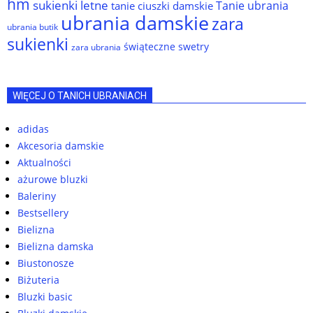
hm
sukienki letne
Tanie ubrania
tanie ciuszki damskie
ubrania damskie
zara
ubrania butik
sukienki
świąteczne swetry
zara ubrania
WIĘCEJ O TANICH UBRANIACH
adidas
Akcesoria damskie
Aktualności
ażurowe bluzki
Baleriny
Bestsellery
Bielizna
Bielizna damska
Biustonosze
Biżuteria
Bluzki basic