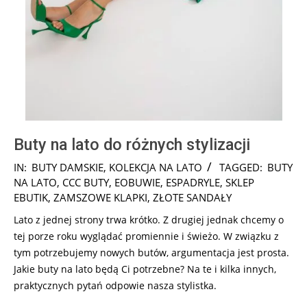
Buty na lato do różnych stylizacji
2026-
IN:
BUTY DAMSKIE
,
KOLEKCJA NA LATO
TAGGED:
BUTY
02-
NA LATO
,
CCC BUTY
,
EOBUWIE
,
ESPADRYLE
,
SKLEP
17
EBUTIK
,
ZAMSZOWE KLAPKI
,
ZŁOTE SANDAŁY
Lato z jednej strony trwa krótko. Z drugiej jednak chcemy o
tej porze roku wyglądać promiennie i świeżo. W związku z
tym potrzebujemy nowych butów, argumentacja jest prosta.
Jakie buty na lato będą Ci potrzebne? Na te i kilka innych,
praktycznych pytań odpowie nasza stylistka.