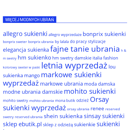
WIĘCEJ MODNYCH UBRAŃ
allegro sukienki
bonprix sukienki
allegro wyprzedaże
do pracy stylizacje
by lalala
bonprix sweter
bonprix ubrania
fajne tanie ubrania
elegancja sukienka
h &
hm sukienko
hm swetry damskie
italia fashion
m swetry
letnia wyprzedaż
lou
kolorowy sweter w paski
markowe sukienki
sukienka
mango
wyprzedaż
markowe ubrania
moda damska
mohito sukienki
modne ubrania damskie
Orsay
odzież
mohito swetry
mona butik
mohito ubrania
sukienki wyprzedaż
renee
orsay ubrania
reserved
sinsay sukienki
shein sukienka
reserved ubrania
swetry
sukienki
sklep ebutik.pl
sukienkie
sklep z odzieżą