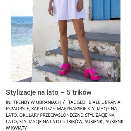
Stylizacje na lato – 5 trików
2025-
IN:
TRENDY W UBRANIACH
TAGGED:
BIAŁE UBRANIA
,
08-
ESPADRYLE
,
KAPELUSZE
,
MARYNARSKIE STYLIZACJE NA
28
LATO
,
OKULARY PRZECIWSŁONECZNE
,
STYLIZACJE NA
LATO
,
STYLIZACJE NA LATO 5 TRIKÓW
,
SUKIENKI
,
SUKIENKI
W KWIATY