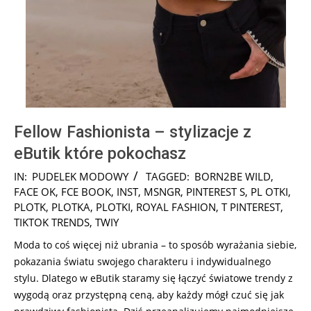
Fellow Fashionista – stylizacje z
eButik które pokochasz
2025-
IN:
PUDELEK MODOWY
TAGGED:
BORN2BE WILD
,
01-
FACE OK
,
FCE BOOK
,
INST
,
MSNGR
,
PINTEREST S
,
PL OTKI
,
21
PLOTK
,
PLOTKA
,
PLOTKI
,
ROYAL FASHION
,
T PINTEREST
,
TIKTOK TRENDS
,
TWIY
Moda to coś więcej niż ubrania – to sposób wyrażania siebie,
pokazania światu swojego charakteru i indywidualnego
stylu. Dlatego w eButik staramy się łączyć światowe trendy z
wygodą oraz przystępną ceną, aby każdy mógł czuć się jak