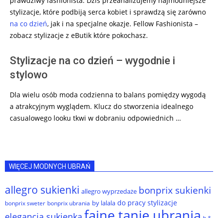
prawdziwy fashionista. Dziś przeanalizujemy najmodniejsze
stylizacje, które podbiją serca kobiet i sprawdzą się zarówno
na co dzień
, jak i na specjalne okazje. Fellow Fashionista –
zobacz stylizacje z eButik które pokochasz.
Stylizacje na co dzień – wygodnie i
stylowo
Dla wielu osób moda codzienna to balans pomiędzy wygodą
a atrakcyjnym wyglądem. Klucz do stworzenia idealnego
casualowego looku tkwi w dobraniu odpowiednich …
WIĘCEJ MODNYCH UBRAŃ
allegro sukienki
bonprix sukienki
allegro wyprzedaże
do pracy stylizacje
by lalala
bonprix sweter
bonprix ubrania
fajne tanie ubrania
elegancja sukienka
h &