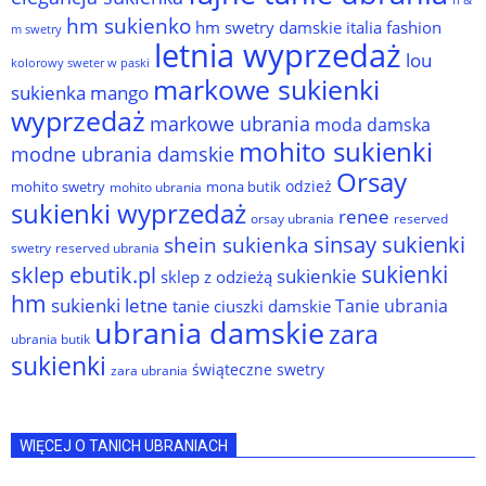
hm sukienko
hm swetry damskie
italia fashion
m swetry
letnia wyprzedaż
lou
kolorowy sweter w paski
markowe sukienki
sukienka
mango
wyprzedaż
markowe ubrania
moda damska
mohito sukienki
modne ubrania damskie
Orsay
odzież
mohito swetry
mona butik
mohito ubrania
sukienki wyprzedaż
renee
orsay ubrania
reserved
sinsay sukienki
shein sukienka
reserved ubrania
swetry
sukienki
sklep ebutik.pl
sukienkie
sklep z odzieżą
hm
sukienki letne
Tanie ubrania
tanie ciuszki damskie
ubrania damskie
zara
ubrania butik
sukienki
świąteczne swetry
zara ubrania
WIĘCEJ O TANICH UBRANIACH