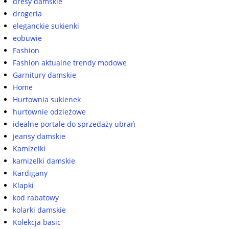
dresy damskie
drogeria
eleganckie sukienki
eobuwie
Fashion
Fashion aktualne trendy modowe
Garnitury damskie
Home
Hurtownia sukienek
hurtownie odzieżowe
idealne portale do sprzedaży ubrań
jeansy damskie
Kamizelki
kamizelki damskie
Kardigany
Klapki
kod rabatowy
kolarki damskie
Kolekcja basic