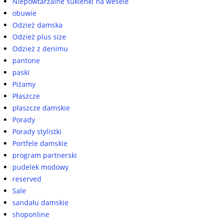
Niepowtarzalne sukienki na wesele
obuwie
Odzież damska
Odzież plus size
Odzież z denimu
pantone
paski
Piżamy
Płaszcze
płaszcze damskie
Porady
Porady stylistki
Portfele damskie
program partnerski
pudelek modowy
reserved
Sale
sandału damskie
shoponline