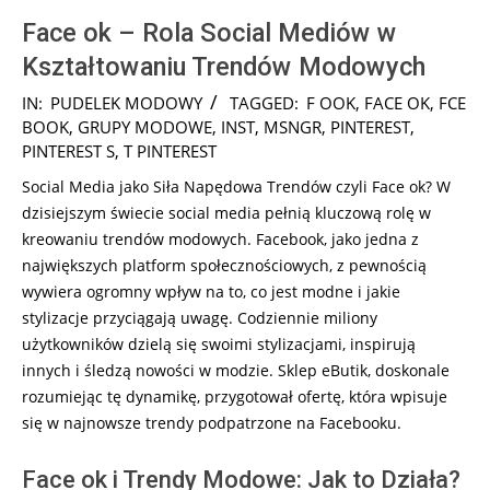
Face ok – Rola Social Mediów w
Kształtowaniu Trendów Modowych
2026-
IN:
PUDELEK MODOWY
TAGGED:
F OOK
,
FACE OK
,
FCE
02-
BOOK
,
GRUPY MODOWE
,
INST
,
MSNGR
,
PINTEREST
,
19
PINTEREST S
,
T PINTEREST
Social Media jako Siła Napędowa Trendów czyli Face ok? W
dzisiejszym świecie social media pełnią kluczową rolę w
kreowaniu trendów modowych. Facebook, jako jedna z
największych platform społecznościowych, z pewnością
wywiera ogromny wpływ na to, co jest modne i jakie
stylizacje przyciągają uwagę. Codziennie miliony
użytkowników dzielą się swoimi stylizacjami, inspirują
innych i śledzą nowości w modzie. Sklep eButik, doskonale
rozumiejąc tę dynamikę, przygotował ofertę, która wpisuje
się w najnowsze trendy podpatrzone na Facebooku.
Face ok i Trendy Modowe: Jak to Działa?