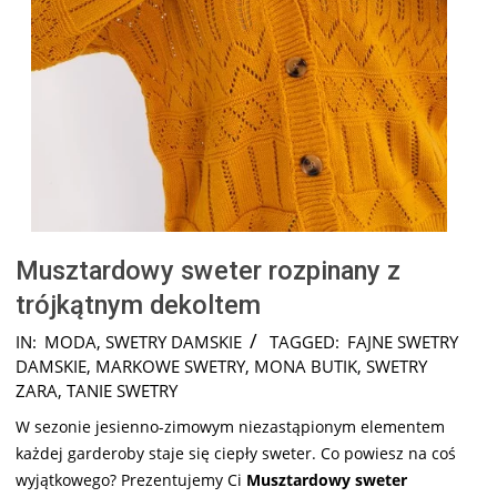
Musztardowy sweter rozpinany z
trójkątnym dekoltem
2024-
IN:
MODA
,
SWETRY DAMSKIE
TAGGED:
FAJNE SWETRY
08-
DAMSKIE
,
MARKOWE SWETRY
,
MONA BUTIK
,
SWETRY
11
ZARA
,
TANIE SWETRY
W sezonie jesienno-zimowym niezastąpionym elementem
każdej garderoby staje się ciepły sweter. Co powiesz na coś
wyjątkowego? Prezentujemy Ci
Musztardowy sweter