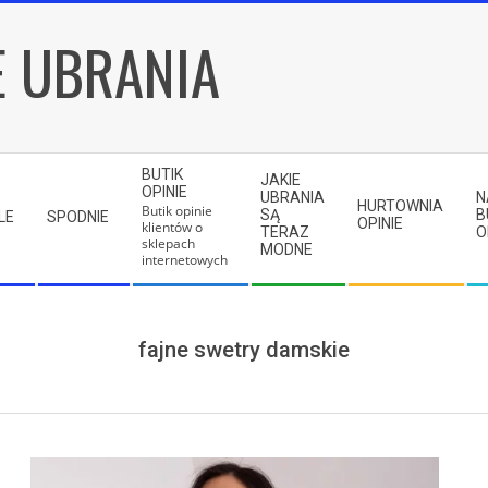
E UBRANIA
BUTIK
JAKIE
OPINIE
UBRANIA
N
HURTOWNIA
Butik opinie
SĄ
B
LE
SPODNIE
OPINIE
klientów o
TERAZ
O
sklepach
MODNE
internetowych
fajne swetry damskie