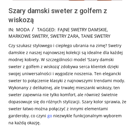
Szary damski sweter z golfem z
wiskozą
2024-
IN:
MODA
TAGGED:
FAJNE SWETRY DAMSKIE
,
07-
MARKOWE SWETRY
,
SWETRY ZARA
,
TANIE SWETRY
25
Czy szukasz stylowego i ciepłego ubrania na zimę? Swetry
damskie z naszej najnowszej kolekcji są idealne dla każdej
modnej kobiety. W szczególności model 'Szary damski
sweter z golfem z wiskozą’ zdobywa serca klientek dzięki
swojej uniwersalności i wygodzie noszenia. Ten elegancki
sweter to połączenie klasyki z najnowszymi trendami mody.
Wykonany z delikatnej, ale trwałej mieszanki wiskozy, ten
sweter zapewnia nie tylko komfort, ale również świetnie
dopasowuje się do różnych stylizacji. Szary kolor sprawia, że
sweter łatwo można połączyć z innymi elementami
garderoby, co czyni
go
niezwykle funkcjonalnym wyborem
na każdą okazję.