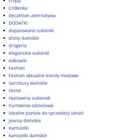
cropp
Czółenka
decathlon alternatywa
DODATKI
dopasowane sukienki
dresy damskie
drogeria
eleganckie sukienki
eobuwie
Fashion
Fashion aktualne trendy modowe
Garnitury damskie
Home
Hurtownia sukienek
hurtownie odzieżowe
idealne portale do sprzedaży ubrań
jeansy damskie
Kamizelki
kamizelki damskie