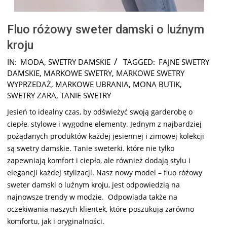
Fluo różowy sweter damski o luźnym
kroju
2024-
IN:
MODA
,
SWETRY DAMSKIE
TAGGED:
FAJNE SWETRY
08-
DAMSKIE
,
MARKOWE SWETRY
,
MARKOWE SWETRY
24
WYPRZEDAŻ
,
MARKOWE UBRANIA
,
MONA BUTIK
,
SWETRY ZARA
,
TANIE SWETRY
Jesień to idealny czas, by odświeżyć swoją garderobę o
ciepłe, stylowe i wygodne elementy. Jednym z najbardziej
pożądanych produktów każdej jesiennej i zimowej kolekcji
są swetry damskie. Tanie sweterki. które nie tylko
zapewniają komfort i ciepło, ale również dodają stylu i
elegancji każdej stylizacji. Nasz nowy model – fluo różowy
sweter damski o luźnym kroju, jest odpowiedzią na
najnowsze trendy w modzie. Odpowiada także na
oczekiwania naszych klientek, które poszukują zarówno
komfortu, jak i oryginalności.