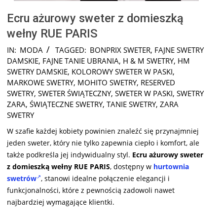
Ecru ażurowy sweter z domieszką
wełny RUE PARIS
2024-
IN:
MODA
TAGGED:
BONPRIX SWETER
,
FAJNE SWETRY
07-
DAMSKIE
,
FAJNE TANIE UBRANIA
,
H & M SWETRY
,
HM
19
SWETRY DAMSKIE
,
KOLOROWY SWETER W PASKI
,
MARKOWE SWETRY
,
MOHITO SWETRY
,
RESERVED
SWETRY
,
SWETER ŚWIĄTECZNY
,
SWETER W PASKI
,
SWETRY
ZARA
,
ŚWIĄTECZNE SWETRY
,
TANIE SWETRY
,
ZARA
SWETRY
W szafie każdej kobiety powinien znaleźć się przynajmniej
jeden sweter, który nie tylko zapewnia ciepło i komfort, ale
także podkreśla jej indywidualny styl.
Ecru ażurowy sweter
z domieszką wełny RUE PARIS
, dostępny w
hurtownia
swetrów
, stanowi idealne połączenie elegancji i
funkcjonalności, które z pewnością zadowoli nawet
najbardziej wymagające klientki.