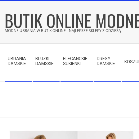
Skip
BUTIK ONLINE MODN
to
content
MODNE UBRANIA W BUTIK ONLINE - NAJLEPSZE SKLEPY Z ODZIEŻĄ
Secondary
Navigation
UBRANIA
BLUZKI
ELEGANCKIE
DRESY
Menu
KOSZU
DAMSKIE
DAMSKIE
SUKIENKI
DAMSKIE