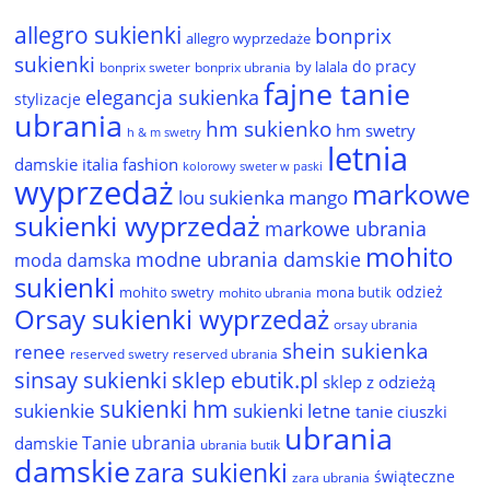
allegro sukienki
bonprix
allegro wyprzedaże
sukienki
do pracy
by lalala
bonprix sweter
bonprix ubrania
fajne tanie
elegancja sukienka
stylizacje
ubrania
hm sukienko
hm swetry
h & m swetry
letnia
damskie
italia fashion
kolorowy sweter w paski
wyprzedaż
markowe
lou sukienka
mango
sukienki wyprzedaż
markowe ubrania
mohito
modne ubrania damskie
moda damska
sukienki
odzież
mohito swetry
mona butik
mohito ubrania
Orsay sukienki wyprzedaż
orsay ubrania
shein sukienka
renee
reserved ubrania
reserved swetry
sinsay sukienki
sklep ebutik.pl
sklep z odzieżą
sukienki hm
sukienkie
sukienki letne
tanie ciuszki
ubrania
Tanie ubrania
damskie
ubrania butik
damskie
zara sukienki
świąteczne
zara ubrania