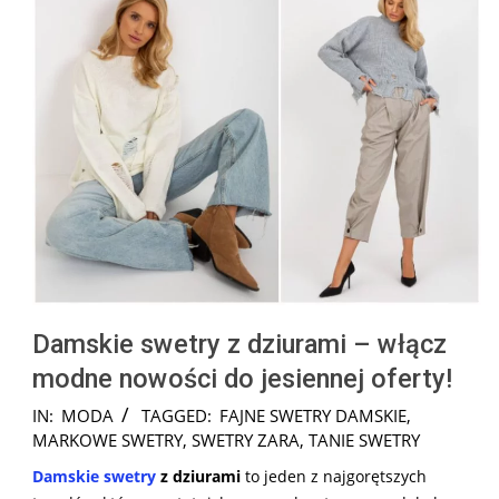
Damskie swetry z dziurami – włącz
modne nowości do jesiennej oferty!
2024-
IN:
MODA
TAGGED:
FAJNE SWETRY DAMSKIE
,
08-
MARKOWE SWETRY
,
SWETRY ZARA
,
TANIE SWETRY
31
Damskie swetry
z dziurami
to jeden z najgorętszych