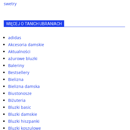
swetry
WIĘCEJ O TANICH UBRANIACH
adidas
Akcesoria damskie
Aktualności
ażurowe bluzki
Baleriny
Bestsellery
Bielizna
Bielizna damska
Biustonosze
Biżuteria
Bluzki basic
Bluzki damskie
Bluzki hiszpanki
Bluzki koszulowe