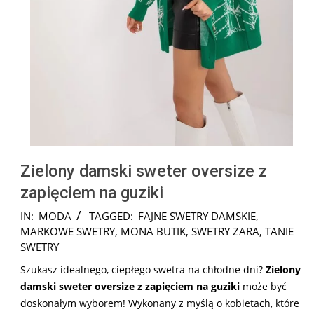
Zielony damski sweter oversize z
zapięciem na guziki
2024-
IN:
MODA
TAGGED:
FAJNE SWETRY DAMSKIE
,
08-
MARKOWE SWETRY
,
MONA BUTIK
,
SWETRY ZARA
,
TANIE
12
SWETRY
Szukasz idealnego, ciepłego swetra na chłodne dni?
Zielony
damski sweter oversize z zapięciem na guziki
może być
doskonałym wyborem! Wykonany z myślą o kobietach, które