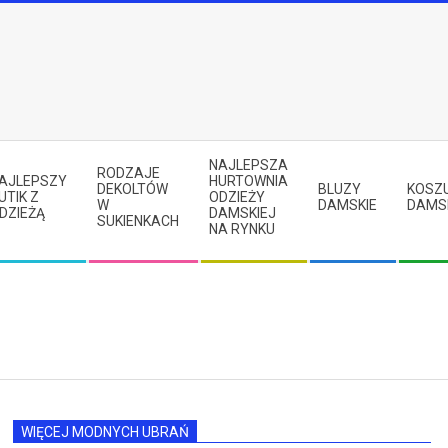
NAJLEPSZA
RODZAJE
AJLEPSZY
HURTOWNIA
DEKOLTÓW
BLUZY
KOSZ
UTIK Z
ODZIEŻY
W
DAMSKIE
DAMS
DZIEŻĄ
DAMSKIEJ
SUKIENKACH
NA RYNKU
WIĘCEJ MODNYCH UBRAŃ