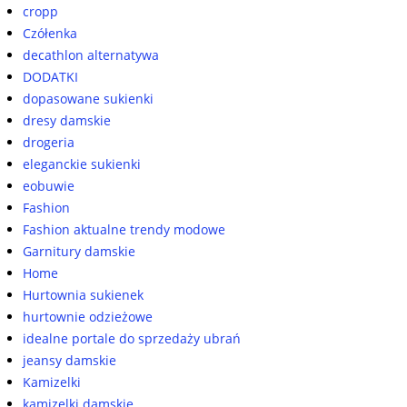
cropp
Czółenka
decathlon alternatywa
DODATKI
dopasowane sukienki
dresy damskie
drogeria
eleganckie sukienki
eobuwie
Fashion
Fashion aktualne trendy modowe
Garnitury damskie
Home
Hurtownia sukienek
hurtownie odzieżowe
idealne portale do sprzedaży ubrań
jeansy damskie
Kamizelki
kamizelki damskie