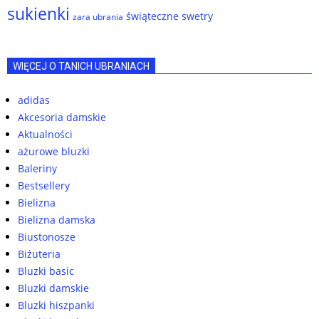
sukienki
świąteczne swetry
zara ubrania
WIĘCEJ O TANICH UBRANIACH
adidas
Akcesoria damskie
Aktualności
ażurowe bluzki
Baleriny
Bestsellery
Bielizna
Bielizna damska
Biustonosze
Biżuteria
Bluzki basic
Bluzki damskie
Bluzki hiszpanki