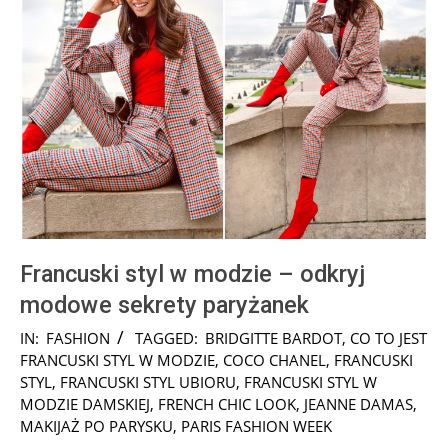
Francuski styl w modzie – odkryj
modowe sekrety paryżanek
2025-
IN:
FASHION
TAGGED:
BRIDGITTE BARDOT
,
CO TO JEST
07-
FRANCUSKI STYL W MODZIE
,
COCO CHANEL
,
FRANCUSKI
31
STYL
,
FRANCUSKI STYL UBIORU
,
FRANCUSKI STYL W
MODZIE DAMSKIEJ
,
FRENCH CHIC LOOK
,
JEANNE DAMAS
,
MAKIJAŻ PO PARYSKU
,
PARIS FASHION WEEK