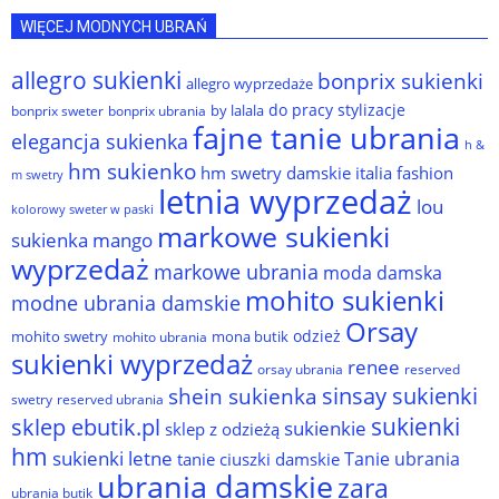
WIĘCEJ MODNYCH UBRAŃ
allegro sukienki
bonprix sukienki
allegro wyprzedaże
do pracy stylizacje
by lalala
bonprix sweter
bonprix ubrania
fajne tanie ubrania
elegancja sukienka
h &
hm sukienko
hm swetry damskie
italia fashion
m swetry
letnia wyprzedaż
lou
kolorowy sweter w paski
markowe sukienki
sukienka
mango
wyprzedaż
markowe ubrania
moda damska
mohito sukienki
modne ubrania damskie
Orsay
odzież
mohito swetry
mona butik
mohito ubrania
sukienki wyprzedaż
renee
orsay ubrania
reserved
sinsay sukienki
shein sukienka
reserved ubrania
swetry
sukienki
sklep ebutik.pl
sukienkie
sklep z odzieżą
hm
sukienki letne
Tanie ubrania
tanie ciuszki damskie
ubrania damskie
zara
ubrania butik