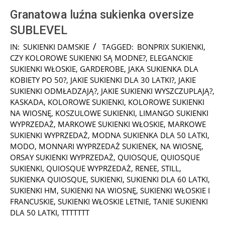
Granatowa luźna sukienka oversize
SUBLEVEL
2025-
IN:
SUKIENKI DAMSKIE
TAGGED:
BONPRIX SUKIENKI
,
10-
CZY KOLOROWE SUKIENKI SĄ MODNE?
,
ELEGANCKIE
18
SUKIENKI WŁOSKIE
,
GARDEROBE
,
JAKA SUKIENKA DLA
KOBIETY PO 50?
,
JAKIE SUKIENKI DLA 30 LATKI?
,
JAKIE
SUKIENKI ODMŁADZAJĄ?
,
JAKIE SUKIENKI WYSZCZUPLAJĄ?
,
KASKADA
,
KOLOROWE SUKIENKI
,
KOLOROWE SUKIENKI
NA WIOSNĘ
,
KOSZULOWE SUKIENKI
,
LIMANGO SUKIENKI
WYPRZEDAŻ
,
MARKOWE SUKIENKI WŁOSKIE
,
MARKOWE
SUKIENKI WYPRZEDAŻ
,
MODNA SUKIENKA DLA 50 LATKI
,
MODO
,
MONNARI WYPRZEDAŻ SUKIENEK
,
NA WIOSNĘ
,
ORSAY SUKIENKI WYPRZEDAŻ
,
QUIOSQUE
,
QUIOSQUE
SUKIENKI
,
QUIOSQUE WYPRZEDAŻ
,
RENEE
,
STILL
,
SUKIENKA QUIOSQUE
,
SUKIENKI
,
SUKIENKI DLA 60 LATKI
,
SUKIENKI HM
,
SUKIENKI NA WIOSNĘ
,
SUKIENKI WŁOSKIE I
FRANCUSKIE
,
SUKIENKI WŁOSKIE LETNIE
,
TANIE SUKIENKI
DLA 50 LATKI
,
TTTTTTT