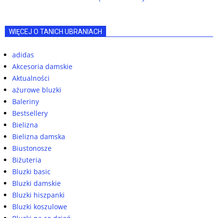
WIĘCEJ O TANICH UBRANIACH
adidas
Akcesoria damskie
Aktualności
ażurowe bluzki
Baleriny
Bestsellery
Bielizna
Bielizna damska
Biustonosze
Biżuteria
Bluzki basic
Bluzki damskie
Bluzki hiszpanki
Bluzki koszulowe