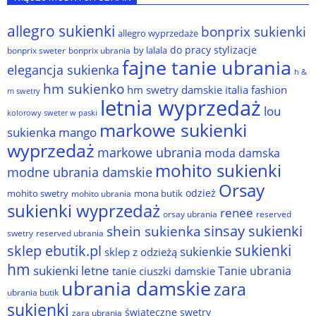
allegro sukienki
bonprix sukienki
allegro wyprzedaże
do pracy stylizacje
by lalala
bonprix sweter
bonprix ubrania
fajne tanie ubrania
elegancja sukienka
h &
hm sukienko
hm swetry damskie
italia fashion
m swetry
letnia wyprzedaż
lou
kolorowy sweter w paski
markowe sukienki
sukienka
mango
wyprzedaż
markowe ubrania
moda damska
mohito sukienki
modne ubrania damskie
Orsay
odzież
mohito swetry
mona butik
mohito ubrania
sukienki wyprzedaż
renee
orsay ubrania
reserved
sinsay sukienki
shein sukienka
reserved ubrania
swetry
sukienki
sklep ebutik.pl
sukienkie
sklep z odzieżą
hm
sukienki letne
Tanie ubrania
tanie ciuszki damskie
ubrania damskie
zara
ubrania butik
sukienki
świąteczne swetry
zara ubrania