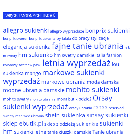
WIĘCEJ MODNYCH UBRAŃ
allegro sukienki
bonprix sukienki
allegro wyprzedaże
do pracy stylizacje
by lalala
bonprix sweter
bonprix ubrania
fajne tanie ubrania
elegancja sukienka
h &
hm sukienko
hm swetry damskie
italia fashion
m swetry
letnia wyprzedaż
lou
kolorowy sweter w paski
markowe sukienki
sukienka
mango
wyprzedaż
markowe ubrania
moda damska
mohito sukienki
modne ubrania damskie
Orsay
odzież
mohito swetry
mona butik
mohito ubrania
sukienki wyprzedaż
renee
orsay ubrania
reserved
sinsay sukienki
shein sukienka
reserved ubrania
swetry
sukienki
sklep ebutik.pl
sukienkie
sklep z odzieżą
hm
sukienki letne
Tanie ubrania
tanie ciuszki damskie