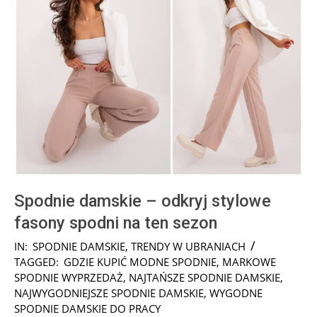
Spodnie damskie – odkryj stylowe
fasony spodni na ten sezon
2026-
IN:
SPODNIE DAMSKIE
,
TRENDY W UBRANIACH
02-
TAGGED:
GDZIE KUPIĆ MODNE SPODNIE
,
MARKOWE
12
SPODNIE WYPRZEDAŻ
,
NAJTAŃSZE SPODNIE DAMSKIE
,
NAJWYGODNIEJSZE SPODNIE DAMSKIE
,
WYGODNE
SPODNIE DAMSKIE DO PRACY