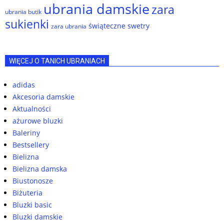
ubrania damskie
zara
ubrania butik
sukienki
świąteczne swetry
zara ubrania
WIĘCEJ O TANICH UBRANIACH
adidas
Akcesoria damskie
Aktualności
ażurowe bluzki
Baleriny
Bestsellery
Bielizna
Bielizna damska
Biustonosze
Biżuteria
Bluzki basic
Bluzki damskie