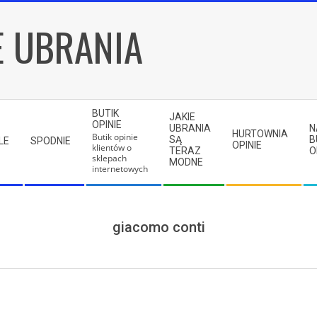
E UBRANIA
BUTIK
JAKIE
OPINIE
UBRANIA
N
HURTOWNIA
Butik opinie
SĄ
B
LE
SPODNIE
OPINIE
klientów o
TERAZ
O
sklepach
MODNE
internetowych
giacomo conti