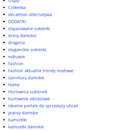
cropp
Czółenka
decathlon alternatywa
DODATKI
dopasowane sukienki
dresy damskie
drogeria
eleganckie sukienki
eobuwie
Fashion
Fashion aktualne trendy modowe
Garnitury damskie
Home
Hurtownia sukienek
hurtownie odzieżowe
idealne portale do sprzedaży ubrań
jeansy damskie
Kamizelki
kamizelki damskie