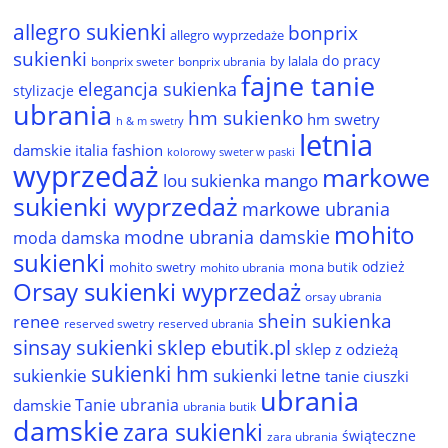
allegro sukienki
bonprix
allegro wyprzedaże
sukienki
do pracy
by lalala
bonprix sweter
bonprix ubrania
fajne tanie
elegancja sukienka
stylizacje
ubrania
hm sukienko
hm swetry
h & m swetry
letnia
damskie
italia fashion
kolorowy sweter w paski
wyprzedaż
markowe
lou sukienka
mango
sukienki wyprzedaż
markowe ubrania
mohito
modne ubrania damskie
moda damska
sukienki
odzież
mohito swetry
mona butik
mohito ubrania
Orsay sukienki wyprzedaż
orsay ubrania
shein sukienka
renee
reserved ubrania
reserved swetry
sinsay sukienki
sklep ebutik.pl
sklep z odzieżą
sukienki hm
sukienkie
sukienki letne
tanie ciuszki
ubrania
Tanie ubrania
damskie
ubrania butik
damskie
zara sukienki
świąteczne
zara ubrania