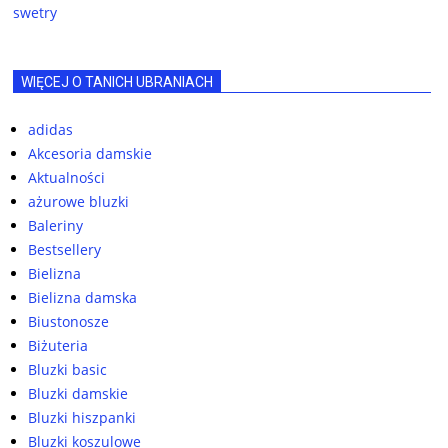
swetry
WIĘCEJ O TANICH UBRANIACH
adidas
Akcesoria damskie
Aktualności
ażurowe bluzki
Baleriny
Bestsellery
Bielizna
Bielizna damska
Biustonosze
Biżuteria
Bluzki basic
Bluzki damskie
Bluzki hiszpanki
Bluzki koszulowe