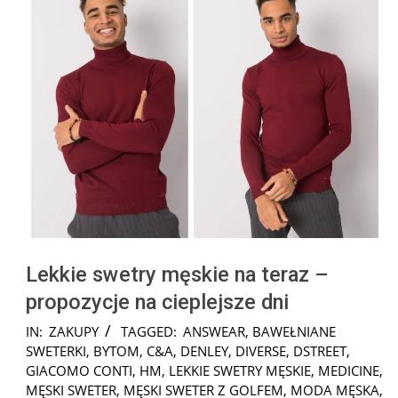
Lekkie swetry męskie na teraz –
propozycje na cieplejsze dni
2025-
IN:
ZAKUPY
TAGGED:
ANSWEAR
,
BAWEŁNIANE
01-
SWETERKI
,
BYTOM
,
C&A
,
DENLEY
,
DIVERSE
,
DSTREET
,
15
GIACOMO CONTI
,
HM
,
LEKKIE SWETRY MĘSKIE
,
MEDICINE
,
MĘSKI SWETER
,
MĘSKI SWETER Z GOLFEM
,
MODA MĘSKA
,