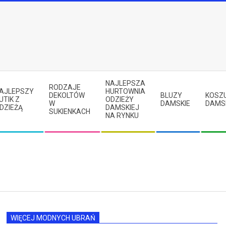
NAJLEPSZA
RODZAJE
AJLEPSZY
HURTOWNIA
DEKOLTÓW
BLUZY
KOSZ
UTIK Z
ODZIEŻY
W
DAMSKIE
DAMS
DZIEŻĄ
DAMSKIEJ
SUKIENKACH
NA RYNKU
WIĘCEJ MODNYCH UBRAŃ