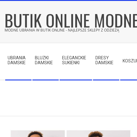
Skip
BUTIK ONLINE MODN
to
content
MODNE UBRANIA W BUTIK ONLINE - NAJLEPSZE SKLEPY Z ODZIEŻĄ
Secondary
Navigation
UBRANIA
BLUZKI
ELEGANCKIE
DRESY
Menu
KOSZU
DAMSKIE
DAMSKIE
SUKIENKI
DAMSKIE