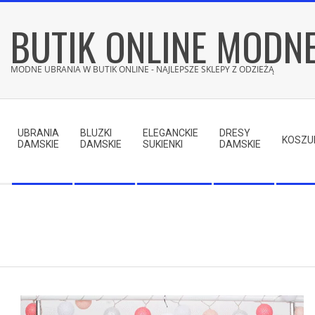
Skip
BUTIK ONLINE MODN
to
content
MODNE UBRANIA W BUTIK ONLINE - NAJLEPSZE SKLEPY Z ODZIEŻĄ
Secondary
Navigation
UBRANIA
BLUZKI
ELEGANCKIE
DRESY
Menu
KOSZU
DAMSKIE
DAMSKIE
SUKIENKI
DAMSKIE