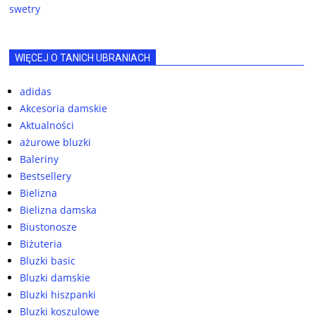
swetry
WIĘCEJ O TANICH UBRANIACH
adidas
Akcesoria damskie
Aktualności
ażurowe bluzki
Baleriny
Bestsellery
Bielizna
Bielizna damska
Biustonosze
Biżuteria
Bluzki basic
Bluzki damskie
Bluzki hiszpanki
Bluzki koszulowe