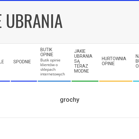
E UBRANIA
BUTIK
JAKIE
OPINIE
UBRANIA
N
HURTOWNIA
Butik opinie
SĄ
B
LE
SPODNIE
OPINIE
klientów o
TERAZ
O
sklepach
MODNE
internetowych
grochy