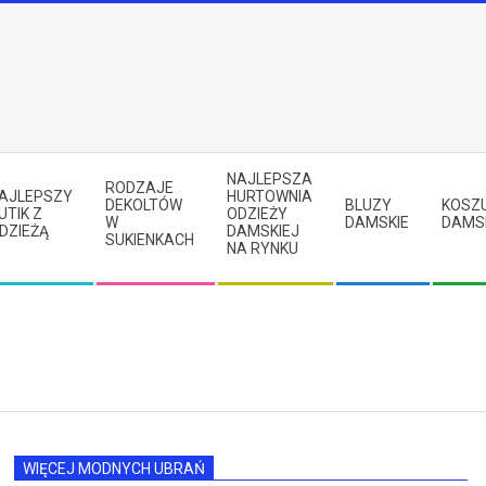
NAJLEPSZA
RODZAJE
AJLEPSZY
HURTOWNIA
DEKOLTÓW
BLUZY
KOSZ
UTIK Z
ODZIEŻY
W
DAMSKIE
DAMS
DZIEŻĄ
DAMSKIEJ
SUKIENKACH
NA RYNKU
WIĘCEJ MODNYCH UBRAŃ