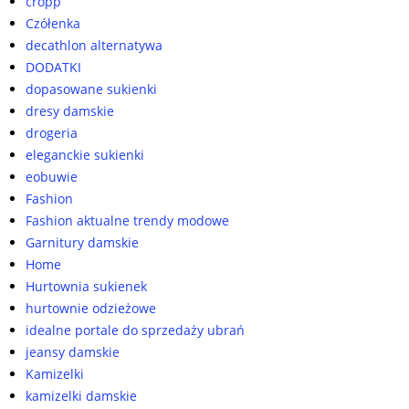
cropp
Czółenka
decathlon alternatywa
DODATKI
dopasowane sukienki
dresy damskie
drogeria
eleganckie sukienki
eobuwie
Fashion
Fashion aktualne trendy modowe
Garnitury damskie
Home
Hurtownia sukienek
hurtownie odzieżowe
idealne portale do sprzedaży ubrań
jeansy damskie
Kamizelki
kamizelki damskie