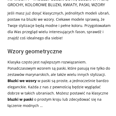
10-
GROCHY
,
KOLOROWE BLUZKI
,
KWIATY
,
PASKI
,
WZORY
11
Jeśli masz już dosyć klasycznych, jednolitych modeli ubrań,
postaw na bluzki we wzory. Ciekawe modele sprawią, że
Twoje stylizacje będą modne i pełne koloru. Przygotowałam
dla Was przegląd wielu interesujących fason, sprawdź i
znajdź coś idealnego dla siebie!
Wzory geometryczne
Klasyka często jest najlepszym rozwiązaniem.
Ponadczasowym wzorem są paski, które pasują nie tylko do
zestawów marynarskich, ale także wielu innych stylizacji.
Bluzki we wzory
w paski są proste, a jednocześnie bardzo
eleganckie. Każda z nas z pewnością będzie wyglądać
dobrze w takich ubraniach. Możesz postawić na klasyczne
bluzki w paski
o prostym kroju lub zdecydować się na
łączenie modnych …