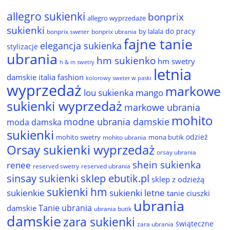
allegro sukienki
bonprix
allegro wyprzedaże
sukienki
do pracy
by lalala
bonprix sweter
bonprix ubrania
fajne tanie
elegancja sukienka
stylizacje
ubrania
hm sukienko
hm swetry
h & m swetry
letnia
damskie
italia fashion
kolorowy sweter w paski
wyprzedaż
markowe
lou sukienka
mango
sukienki wyprzedaż
markowe ubrania
mohito
modne ubrania damskie
moda damska
sukienki
odzież
mohito swetry
mona butik
mohito ubrania
Orsay sukienki wyprzedaż
orsay ubrania
shein sukienka
renee
reserved ubrania
reserved swetry
sinsay sukienki
sklep ebutik.pl
sklep z odzieżą
sukienki hm
sukienkie
sukienki letne
tanie ciuszki
ubrania
Tanie ubrania
damskie
ubrania butik
damskie
zara sukienki
świąteczne
zara ubrania