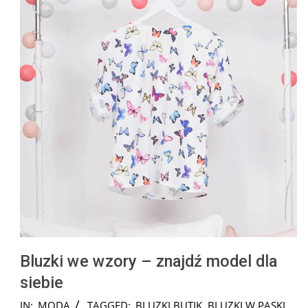
Bluzki we wzory – znajdź model dla
siebie
2024-
IN:
MODA
TAGGED:
BLUZKI BUTIK
,
BLUZKI W PASKI
,