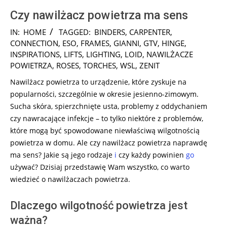
Czy nawilżacz powietrza ma sens
2024-
IN:
HOME
TAGGED:
BINDERS
,
CARPENTER
,
11-
CONNECTION
,
ESO
,
FRAMES
,
GIANNI
,
GTV
,
HINGE
,
29
INSPIRATIONS
,
LIFTS
,
LIGHTING
,
LOID
,
NAWILŻACZE
POWIETRZA
,
ROSES
,
TORCHES
,
WSL
,
ZENIT
Nawilżacz powietrza to urządzenie, które zyskuje na
popularności, szczególnie w okresie jesienno-zimowym.
Sucha skóra, spierzchnięte usta, problemy z oddychaniem
czy nawracające infekcje – to tylko niektóre z problemów,
które mogą być spowodowane niewłaściwą wilgotnością
powietrza w domu. Ale czy nawilżacz powietrza naprawdę
ma sens? Jakie są jego rodzaje
i
czy każdy powinien
go
używać? Dzisiaj przedstawię Wam wszystko, co warto
wiedzieć o nawilżaczach powietrza.
Dlaczego wilgotność powietrza jest
ważna?