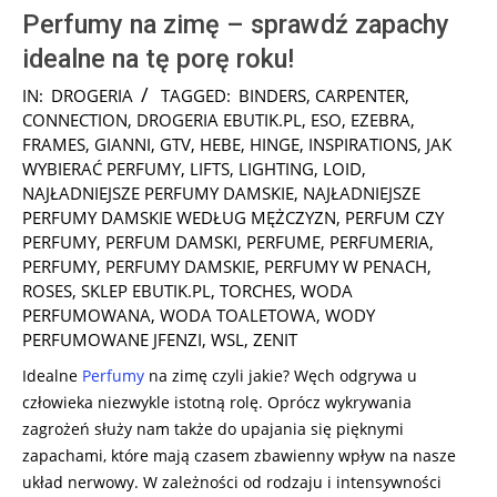
Perfumy na zimę – sprawdź zapachy
idealne na tę porę roku!
2024-
IN:
DROGERIA
TAGGED:
BINDERS
,
CARPENTER
,
11-
CONNECTION
,
DROGERIA EBUTIK.PL
,
ESO
,
EZEBRA
,
25
FRAMES
,
GIANNI
,
GTV
,
HEBE
,
HINGE
,
INSPIRATIONS
,
JAK
WYBIERAĆ PERFUMY
,
LIFTS
,
LIGHTING
,
LOID
,
NAJŁADNIEJSZE PERFUMY DAMSKIE
,
NAJŁADNIEJSZE
PERFUMY DAMSKIE WEDŁUG MĘŻCZYZN
,
PERFUM CZY
PERFUMY
,
PERFUM DAMSKI
,
PERFUME
,
PERFUMERIA
,
PERFUMY
,
PERFUMY DAMSKIE
,
PERFUMY W PENACH
,
ROSES
,
SKLEP EBUTIK.PL
,
TORCHES
,
WODA
PERFUMOWANA
,
WODA TOALETOWA
,
WODY
PERFUMOWANE JFENZI
,
WSL
,
ZENIT
Idealne
Perfumy
na zimę czyli jakie? Węch odgrywa u
człowieka niezwykle istotną rolę. Oprócz wykrywania
zagrożeń służy nam także do upajania się pięknymi
zapachami, które mają czasem zbawienny wpływ na nasze
układ nerwowy. W zależności od rodzaju i intensywności