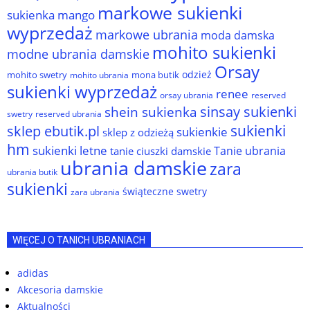
markowe sukienki
sukienka
mango
wyprzedaż
markowe ubrania
moda damska
mohito sukienki
modne ubrania damskie
Orsay
odzież
mohito swetry
mona butik
mohito ubrania
sukienki wyprzedaż
renee
orsay ubrania
reserved
sinsay sukienki
shein sukienka
reserved ubrania
swetry
sukienki
sklep ebutik.pl
sukienkie
sklep z odzieżą
hm
sukienki letne
Tanie ubrania
tanie ciuszki damskie
ubrania damskie
zara
ubrania butik
sukienki
świąteczne swetry
zara ubrania
WIĘCEJ O TANICH UBRANIACH
adidas
Akcesoria damskie
Aktualności