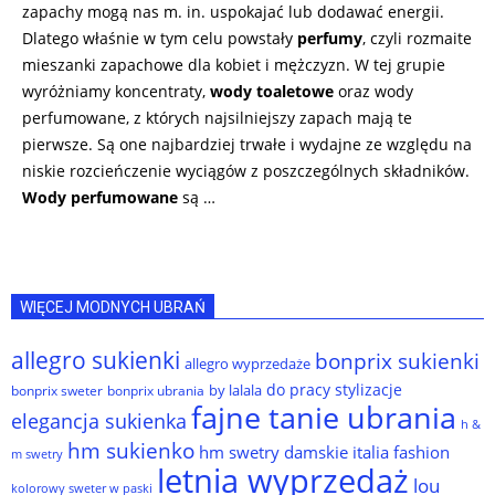
zapachy mogą nas m. in. uspokajać lub dodawać energii.
Dlatego właśnie w tym celu powstały
perfumy
, czyli rozmaite
mieszanki zapachowe dla kobiet i mężczyzn. W tej grupie
wyróżniamy koncentraty,
wody toaletowe
oraz wody
perfumowane, z których najsilniejszy zapach mają te
pierwsze. Są one najbardziej trwałe i wydajne ze względu na
niskie rozcieńczenie wyciągów z poszczególnych składników.
Wody perfumowane
są …
WIĘCEJ MODNYCH UBRAŃ
allegro sukienki
bonprix sukienki
allegro wyprzedaże
do pracy stylizacje
by lalala
bonprix sweter
bonprix ubrania
fajne tanie ubrania
elegancja sukienka
h &
hm sukienko
hm swetry damskie
italia fashion
m swetry
letnia wyprzedaż
lou
kolorowy sweter w paski