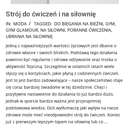
Strój do ćwiczeń i na siłownię
2024-
IN:
MODA
TAGGED:
DO BIEGANIA NA BIEŻNI
,
GYM
,
12-
GYM GLAMOUR
,
NA SIŁOWNI
,
PORANNE ĆWICZENIA
,
10
UBRANIA NA SIŁOWNIĘ
Jedną z najważniejszych wartości życiowych jest dbanie o
zdrowie własne i swoich bliskich. Podstawą tego działania
powinno być regularne i zdrowe odżywianie oraz troska o
aktywność fizyczną. Szczególnie w ostatnich latach wiele
słyszy się o korzyściach, jakie płyną z codziennych ćwiczeń.
Jest to jest bardzo zadowalające – nasze społeczeństwo staje
się coraz bardziej świadome w tej dziedzinie. Chęci i
pozytywne nastawienie do działania to już bardzo dużo,
jednak w sporcie bardzo ważna jest przynajmniej
podstawowa wiedza. Dziś wytłumaczę jaki wpływ na nasze
zdrowie może mieć nieodpowiedni strój do ćwiczeń. Koniec
już z pierwszym lepszym topem na siłownię lub co …