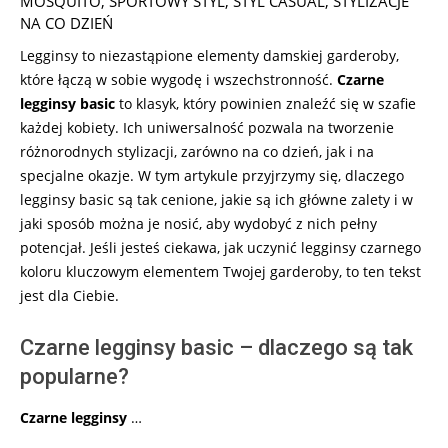
MOSQUITO
,
SPORTOWY STYL
,
STYL CASUAL
,
STYLIZACJE
02
NA CO DZIEŃ
Legginsy to niezastąpione elementy damskiej garderoby,
które łączą w sobie wygodę i wszechstronność.
Czarne
legginsy basic
to klasyk, który powinien znaleźć się w szafie
każdej kobiety. Ich uniwersalność pozwala na tworzenie
różnorodnych stylizacji, zarówno na co dzień, jak i na
specjalne okazje. W tym artykule przyjrzymy się, dlaczego
legginsy basic są tak cenione, jakie są ich główne zalety i w
jaki sposób można je nosić, aby wydobyć z nich pełny
potencjał. Jeśli jesteś ciekawa, jak uczynić legginsy czarnego
koloru kluczowym elementem Twojej garderoby, to ten tekst
jest dla Ciebie.
Czarne legginsy basic – dlaczego są tak
popularne?
Czarne legginsy
…