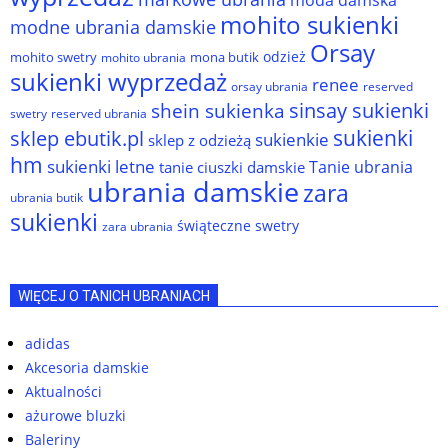
moda damska
mohito sukienki
modne ubrania damskie
Orsay
odzież
mohito swetry
mona butik
mohito ubrania
sukienki wyprzedaż
renee
orsay ubrania
reserved
sinsay sukienki
shein sukienka
reserved ubrania
swetry
sukienki
sklep ebutik.pl
sukienkie
sklep z odzieżą
hm
sukienki letne
Tanie ubrania
tanie ciuszki damskie
ubrania damskie
zara
ubrania butik
sukienki
świąteczne swetry
zara ubrania
WIĘCEJ O TANICH UBRANIACH
adidas
Akcesoria damskie
Aktualności
ażurowe bluzki
Baleriny