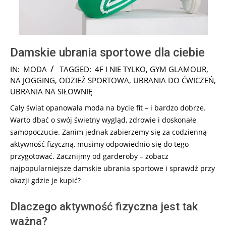
Damskie ubrania sportowe dla ciebie
2024-
IN:
MODA
TAGGED:
4F I NIE TYLKO
,
GYM GLAMOUR
,
10-
NA JOGGING
,
ODZIEŻ SPORTOWA
,
UBRANIA DO ĆWICZEŃ
,
12
UBRANIA NA SIŁOWNIĘ
Cały świat opanowała moda na bycie fit – i bardzo dobrze.
Warto dbać o swój świetny wygląd, zdrowie i doskonałe
samopoczucie. Zanim jednak zabierzemy się za codzienną
aktywność fizyczną, musimy odpowiednio się do tego
przygotować. Zacznijmy od garderoby – zobacz
najpopularniejsze damskie ubrania sportowe i sprawdź przy
okazji gdzie je kupić?
Dlaczego aktywność fizyczna jest tak
ważna?