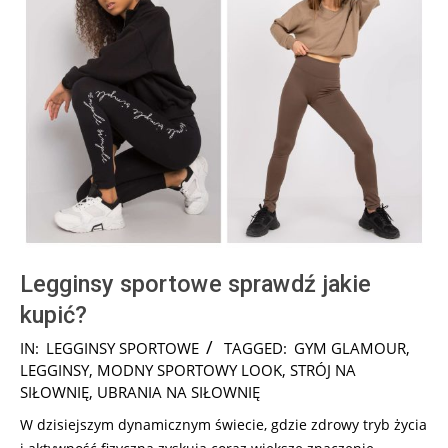
Legginsy sportowe sprawdź jakie
kupić?
2026-
IN:
LEGGINSY SPORTOWE
TAGGED:
GYM GLAMOUR
,
02-
LEGGINSY
,
MODNY SPORTOWY LOOK
,
STRÓJ NA
18
SIŁOWNIĘ
,
UBRANIA NA SIŁOWNIĘ
W dzisiejszym dynamicznym świecie, gdzie zdrowy tryb życia