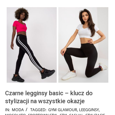
Czarne legginsy basic – klucz do
stylizacji na wszystkie okazje
2024-
IN:
MODA
TAGGED:
GYM GLAMOUR
,
LEEGGINSY
,
12-