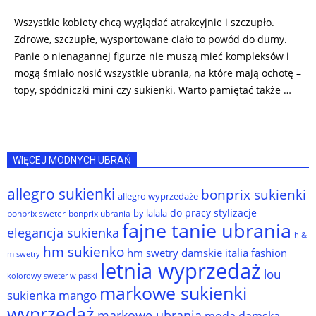
Wszystkie kobiety chcą wyglądać atrakcyjnie i szczupło.
Zdrowe, szczupłe, wysportowane ciało to powód do dumy.
Panie o nienagannej figurze nie muszą mieć kompleksów i
mogą śmiało nosić wszystkie ubrania, na które mają ochotę –
topy, spódniczki mini czy sukienki. Warto pamiętać także …
WIĘCEJ MODNYCH UBRAŃ
allegro sukienki
bonprix sukienki
allegro wyprzedaże
do pracy stylizacje
by lalala
bonprix sweter
bonprix ubrania
fajne tanie ubrania
elegancja sukienka
h &
hm sukienko
hm swetry damskie
italia fashion
m swetry
letnia wyprzedaż
lou
kolorowy sweter w paski
markowe sukienki
sukienka
mango
wyprzedaż
markowe ubrania