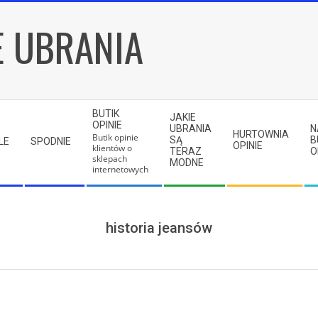
E UBRANIA
BUTIK
JAKIE
OPINIE
UBRANIA
N
HURTOWNIA
Butik opinie
SĄ
B
LE
SPODNIE
OPINIE
klientów o
TERAZ
O
sklepach
MODNE
internetowych
historia jeansów