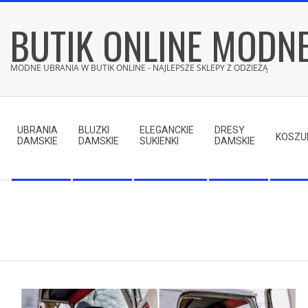
Skip
BUTIK ONLINE MODN
to
content
MODNE UBRANIA W BUTIK ONLINE - NAJLEPSZE SKLEPY Z ODZIEŻĄ
Secondary
Navigation
UBRANIA
BLUZKI
ELEGANCKIE
DRESY
Menu
KOSZU
DAMSKIE
DAMSKIE
SUKIENKI
DAMSKIE