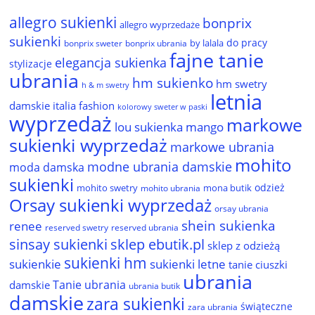
allegro sukienki
bonprix
allegro wyprzedaże
sukienki
do pracy
by lalala
bonprix sweter
bonprix ubrania
fajne tanie
elegancja sukienka
stylizacje
ubrania
hm sukienko
hm swetry
h & m swetry
letnia
damskie
italia fashion
kolorowy sweter w paski
wyprzedaż
markowe
lou sukienka
mango
sukienki wyprzedaż
markowe ubrania
mohito
modne ubrania damskie
moda damska
sukienki
odzież
mohito swetry
mona butik
mohito ubrania
Orsay sukienki wyprzedaż
orsay ubrania
shein sukienka
renee
reserved ubrania
reserved swetry
sinsay sukienki
sklep ebutik.pl
sklep z odzieżą
sukienki hm
sukienkie
sukienki letne
tanie ciuszki
ubrania
Tanie ubrania
damskie
ubrania butik
damskie
zara sukienki
świąteczne
zara ubrania