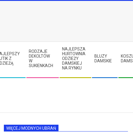
NAJLEPSZA
RODZAJE
AJLEPSZY
HURTOWNIA
DEKOLTÓW
BLUZY
KOSZ
UTIK Z
ODZIEŻY
W
DAMSKIE
DAMS
DZIEŻĄ
DAMSKIEJ
SUKIENKACH
NA RYNKU
WIĘCEJ MODNYCH UBRAŃ