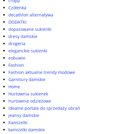
cropp
Czółenka
decathlon alternatywa
DODATKI
dopasowane sukienki
dresy damskie
drogeria
eleganckie sukienki
eobuwie
Fashion
Fashion aktualne trendy modowe
Garnitury damskie
Home
Hurtownia sukienek
hurtownie odzieżowe
idealne portale do sprzedaży ubrań
jeansy damskie
Kamizelki
kamizelki damskie