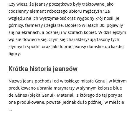
Czy wiesz, że jeansy początkowo były traktowane jako
codzienny element roboczego ubioru mężczyzn? Ze
względu na ich wytrzymałość oraz wygodny krój nosili je
górnicy, farmerzy i żeglarze. Dopiero w latach 30. pojawiły
się na ekranach, a później i w szafach kobiet. W dzisiejszym
wpisie dowiecie się, czym się charakteryzują fasony tych
słynnych spodni oraz jak dobrać
jeansy damskie
do każdej
figury.
Krótka historia jeansów
Nazwa jeans pochodzi od włoskiego miasta Genui, w którym
produkowano ubrania marynarzy w słynnym kolorze blue
de Gênes (błękit Genui). Materiał, z którego do tej pory są
one produkowane, powstał jednak dużo później, w mieście
…