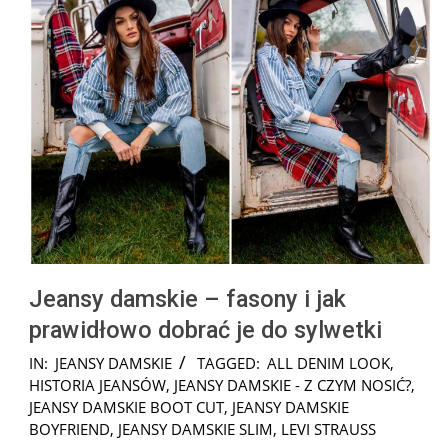
Jeansy damskie – fasony i jak
prawidłowo dobrać je do sylwetki
2025-
IN:
JEANSY DAMSKIE
TAGGED:
ALL DENIM LOOK
,
08-
HISTORIA JEANSÓW
,
JEANSY DAMSKIE - Z CZYM NOSIĆ?
,
11
JEANSY DAMSKIE BOOT CUT
,
JEANSY DAMSKIE
BOYFRIEND
,
JEANSY DAMSKIE SLIM
,
LEVI STRAUSS