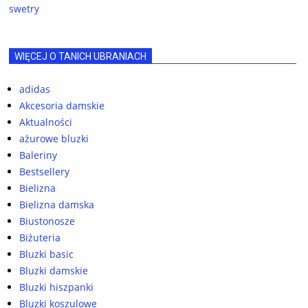
swetry
WIĘCEJ O TANICH UBRANIACH
adidas
Akcesoria damskie
Aktualności
ażurowe bluzki
Baleriny
Bestsellery
Bielizna
Bielizna damska
Biustonosze
Biżuteria
Bluzki basic
Bluzki damskie
Bluzki hiszpanki
Bluzki koszulowe