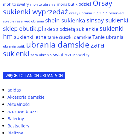
Orsay
odzież
mohito swetry
mona butik
mohito ubrania
sukienki wyprzedaż
renee
orsay ubrania
reserved
sinsay sukienki
shein sukienka
reserved ubrania
swetry
sukienki
sklep ebutik.pl
sukienkie
sklep z odzieżą
hm
sukienki letne
Tanie ubrania
tanie ciuszki damskie
ubrania damskie
zara
ubrania butik
sukienki
świąteczne swetry
zara ubrania
WIĘCEJ O TANICH UBRANIACH
adidas
Akcesoria damskie
Aktualności
ażurowe bluzki
Baleriny
Bestsellery
Bielizna