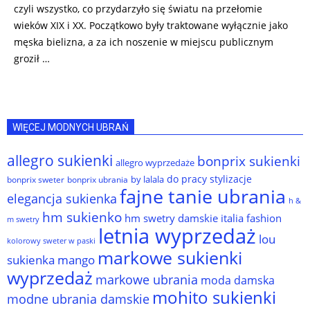
czyli wszystko, co przydarzyło się światu na przełomie
wieków XIX i XX. Początkowo były traktowane wyłącznie jako
męska bielizna, a za ich noszenie w miejscu publicznym
groził …
WIĘCEJ MODNYCH UBRAŃ
allegro sukienki
bonprix sukienki
allegro wyprzedaże
do pracy stylizacje
by lalala
bonprix sweter
bonprix ubrania
fajne tanie ubrania
elegancja sukienka
h &
hm sukienko
hm swetry damskie
italia fashion
m swetry
letnia wyprzedaż
lou
kolorowy sweter w paski
markowe sukienki
sukienka
mango
wyprzedaż
markowe ubrania
moda damska
mohito sukienki
modne ubrania damskie