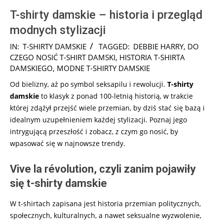
T-shirty damskie – historia i przegląd
modnych stylizacji
2025-
IN:
T-SHIRTY DAMSKIE
TAGGED:
DEBBIE HARRY
,
DO
08-
CZEGO NOSIĆ T-SHIRT DAMSKI
,
HISTORIA T-SHIRTA
01
DAMSKIEGO
,
MODNE T-SHIRTY DAMSKIE
Od bielizny, aż po symbol seksapilu i rewolucji.
T-shirty
damskie
to klasyk z ponad 100-letnią historią, w trakcie
której zdążył przejść wiele przemian, by dziś stać się bazą i
idealnym uzupełnieniem każdej stylizacji. Poznaj jego
intrygującą przeszłość i zobacz, z czym go nosić, by
wpasować się w najnowsze trendy.
Vive la r
évolution, czyli zanim pojawiły
się t-shirty damskie
W t-shirtach zapisana jest historia przemian politycznych,
społecznych, kulturalnych, a nawet seksualne wyzwolenie,