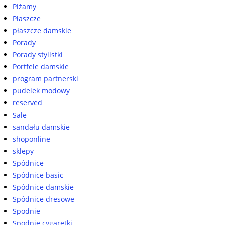
Piżamy
Płaszcze
płaszcze damskie
Porady
Porady stylistki
Portfele damskie
program partnerski
pudelek modowy
reserved
Sale
sandału damskie
shoponline
sklepy
Spódnice
Spódnice basic
Spódnice damskie
Spódnice dresowe
Spodnie
Spodnie cygaretki