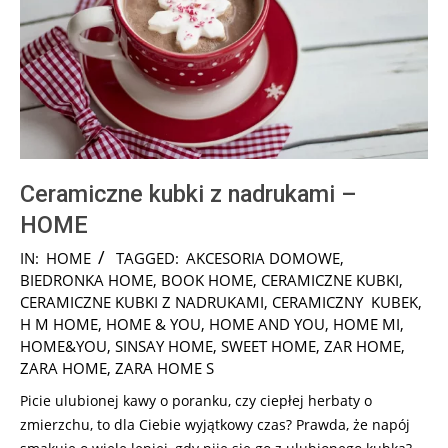
Ceramiczne kubki z nadrukami –
HOME
2025-
IN:
HOME
TAGGED:
AKCESORIA DOMOWE
,
01-
BIEDRONKA HOME
,
BOOK HOME
,
CERAMICZNE KUBKI
,
15
CERAMICZNE KUBKI Z NADRUKAMI
,
CERAMICZNY KUBEK
,
H M HOME
,
HOME & YOU
,
HOME AND YOU
,
HOME MI
,
HOME&YOU
,
SINSAY HOME
,
SWEET HOME
,
ZAR HOME
,
ZARA HOME
,
ZARA HOME S
Picie ulubionej kawy o poranku, czy ciepłej herbaty o
zmierzchu, to dla Ciebie wyjątkowy czas? Prawda, że napój