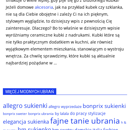
smakuje o wiele lepiej, gdy pije się go z ulubionego kubka?
Jeżeli domowe
akcesoria
, jak na przykład kubek czy szklanka,
nie są dla Ciebie obojętne i zależy Ci na ich pięknym,
stylowym wyglądzie, to dzisiejszy wpis z pewnością Cię
zainteresuje. Dlaczego? Bo to właśnie w dzisiejszym wpisie
wyróżniamy ceramiczne kubki z nadrukami. Kubki które są
nie tylko praktycznym dodatkiem w kuchni, ale również
wyjątkowym elementem mieszkania, stanowiącym o wystroju
wnętrza. Za chwilę sprawdzimy, które kubki są aktualnie
najbardziej pożądane w …
WIĘCEJ MODNYCH UBRAŃ
allegro sukienki
bonprix sukienki
allegro wyprzedaże
do pracy stylizacje
by lalala
bonprix sweter
bonprix ubrania
fajne tanie ubrania
elegancja sukienka
h &
hm sukienko
hm swetry damskie
italia fashion