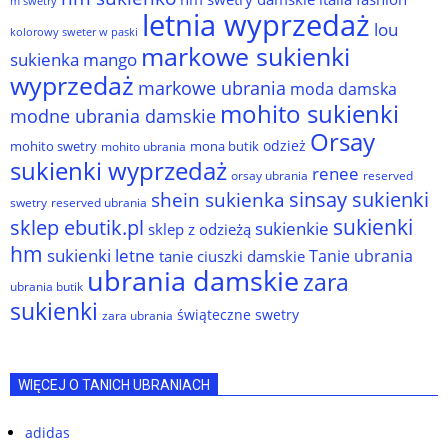
m swetry
letnia wyprzedaż
lou
kolorowy sweter w paski
markowe sukienki
sukienka
mango
wyprzedaż
markowe ubrania
moda damska
mohito sukienki
modne ubrania damskie
Orsay
odzież
mohito swetry
mona butik
mohito ubrania
sukienki wyprzedaż
renee
orsay ubrania
reserved
sinsay sukienki
shein sukienka
reserved ubrania
swetry
sukienki
sklep ebutik.pl
sukienkie
sklep z odzieżą
hm
sukienki letne
Tanie ubrania
tanie ciuszki damskie
ubrania damskie
zara
ubrania butik
sukienki
świąteczne swetry
zara ubrania
WIĘCEJ O TANICH UBRANIACH
adidas