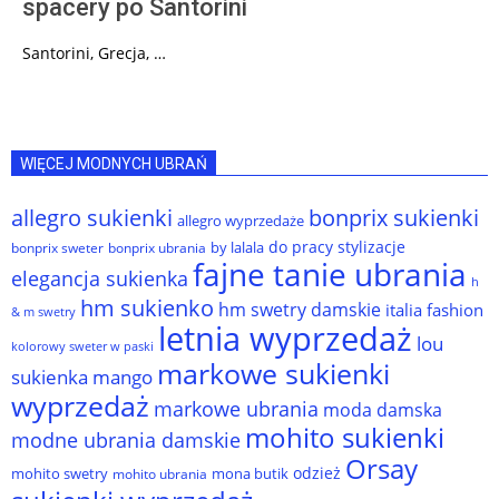
spacery po Santorini
Santorini, Grecja, …
WIĘCEJ MODNYCH UBRAŃ
allegro sukienki
bonprix sukienki
allegro wyprzedaże
do pracy stylizacje
by lalala
bonprix sweter
bonprix ubrania
fajne tanie ubrania
elegancja sukienka
h
hm sukienko
hm swetry damskie
italia fashion
& m swetry
letnia wyprzedaż
lou
kolorowy sweter w paski
markowe sukienki
sukienka
mango
wyprzedaż
markowe ubrania
moda damska
mohito sukienki
modne ubrania damskie
Orsay
odzież
mohito swetry
mona butik
mohito ubrania