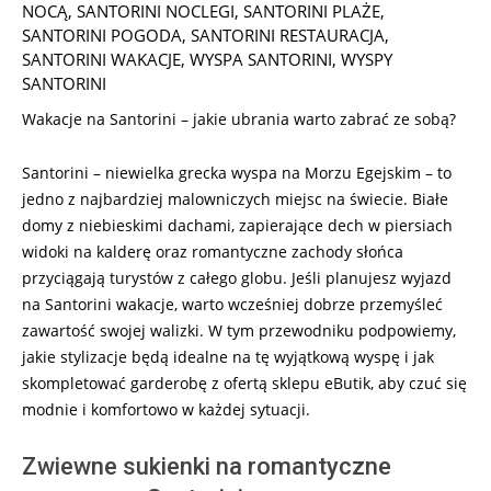
NOCĄ
,
SANTORINI NOCLEGI
,
SANTORINI PLAŻE
,
SANTORINI POGODA
,
SANTORINI RESTAURACJA
,
SANTORINI WAKACJE
,
WYSPA SANTORINI
,
WYSPY
SANTORINI
Wakacje na Santorini – jakie ubrania warto zabrać ze sobą?
Santorini – niewielka grecka wyspa na Morzu Egejskim – to
jedno z najbardziej malowniczych miejsc na świecie. Białe
domy z niebieskimi dachami, zapierające dech w piersiach
widoki na kalderę oraz romantyczne zachody słońca
przyciągają turystów z całego globu. Jeśli planujesz wyjazd
na Santorini wakacje, warto wcześniej dobrze przemyśleć
zawartość swojej walizki. W tym przewodniku podpowiemy,
jakie stylizacje będą idealne na tę wyjątkową wyspę i jak
skompletować garderobę z ofertą sklepu eButik, aby czuć się
modnie i komfortowo w każdej sytuacji.
Zwiewne sukienki na romantyczne