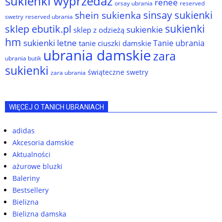
sukienki wyprzedaż
renee
orsay ubrania
reserved
sinsay sukienki
shein sukienka
reserved ubrania
swetry
sukienki
sklep ebutik.pl
sukienkie
sklep z odzieżą
hm
sukienki letne
Tanie ubrania
tanie ciuszki damskie
ubrania damskie
zara
ubrania butik
sukienki
świąteczne swetry
zara ubrania
WIĘCEJ O TANICH UBRANIACH
adidas
Akcesoria damskie
Aktualności
ażurowe bluzki
Baleriny
Bestsellery
Bielizna
Bielizna damska