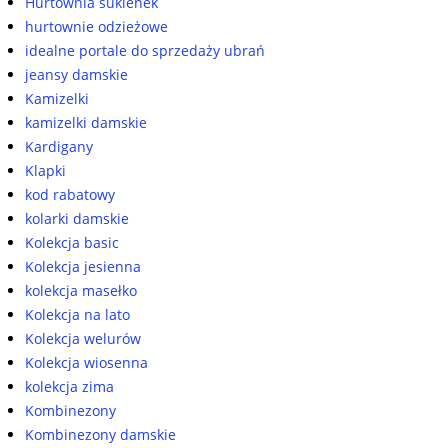
Hurtownia sukienek
hurtownie odzieżowe
idealne portale do sprzedaży ubrań
jeansy damskie
Kamizelki
kamizelki damskie
Kardigany
Klapki
kod rabatowy
kolarki damskie
Kolekcja basic
Kolekcja jesienna
kolekcja masełko
Kolekcja na lato
Kolekcja welurów
Kolekcja wiosenna
kolekcja zima
Kombinezony
Kombinezony damskie