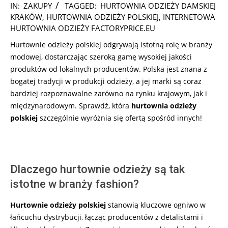
2025-
IN:
ZAKUPY
TAGGED:
HURTOWNIA ODZIEŻY DAMSKIEJ
08-
KRAKÓW
,
HURTOWNIA ODZIEŻY POLSKIEJ
,
INTERNETOWA
04
HURTOWNIA ODZIEŻY FACTORYPRICE.EU
Hurtownie odzieży polskiej odgrywają istotną rolę w branży
modowej, dostarczając szeroką gamę wysokiej jakości
produktów od lokalnych producentów. Polska jest znana z
bogatej tradycji w produkcji odzieży, a jej marki są coraz
bardziej rozpoznawalne zarówno na rynku krajowym, jak i
międzynarodowym. Sprawdź, która
hurtownia odzieży
polskiej
szczególnie wyróżnia się ofertą spośród innych!
Dlaczego hurtownie odzieży są tak
istotne w branży fashion?
Hurtownie odzieży polskiej
stanowią kluczowe ogniwo w
łańcuchu dystrybucji, łącząc producentów z detalistami i