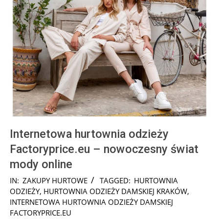
Internetowa hurtownia odzieży
Factoryprice.eu – nowoczesny świat
mody online
2025-
IN:
ZAKUPY HURTOWE
TAGGED:
HURTOWNIA
08-
ODZIEŻY
,
HURTOWNIA ODZIEŻY DAMSKIEJ KRAKÓW
,
23
INTERNETOWA HURTOWNIA ODZIEŻY DAMSKIEJ
FACTORYPRICE.EU