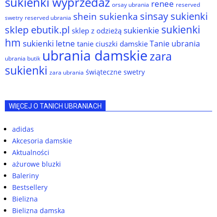
sukienki wyprzedaż
renee
orsay ubrania
reserved
sinsay sukienki
shein sukienka
reserved ubrania
swetry
sukienki
sklep ebutik.pl
sukienkie
sklep z odzieżą
hm
sukienki letne
Tanie ubrania
tanie ciuszki damskie
ubrania damskie
zara
ubrania butik
sukienki
świąteczne swetry
zara ubrania
WIĘCEJ O TANICH UBRANIACH
adidas
Akcesoria damskie
Aktualności
ażurowe bluzki
Baleriny
Bestsellery
Bielizna
Bielizna damska