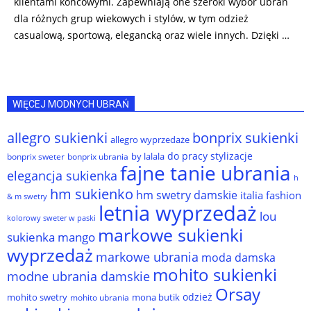
klientami końcowymi. Zapewniają one szeroki wybór ubrań
dla różnych grup wiekowych i stylów, w tym odzież
casualową, sportową, elegancką oraz wiele innych. Dzięki …
WIĘCEJ MODNYCH UBRAŃ
allegro sukienki
bonprix sukienki
allegro wyprzedaże
do pracy stylizacje
by lalala
bonprix sweter
bonprix ubrania
fajne tanie ubrania
elegancja sukienka
h
hm sukienko
hm swetry damskie
italia fashion
& m swetry
letnia wyprzedaż
lou
kolorowy sweter w paski
markowe sukienki
sukienka
mango
wyprzedaż
markowe ubrania
moda damska
mohito sukienki
modne ubrania damskie
Orsay
odzież
mohito swetry
mona butik
mohito ubrania