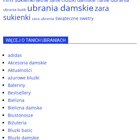
Tanie ubrania
tanie ciuszki damskie
ubrania damskie
zara
ubrania butik
sukienki
świąteczne swetry
zara ubrania
WIĘCEJ O TANICH UBRANIACH
adidas
Akcesoria damskie
Aktualności
ażurowe bluzki
Baleriny
Bestsellery
Bielizna
Bielizna damska
Biustonosze
Biżuteria
Bluzki basic
Bluzki damskie