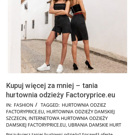
Kupuj więcej za mniej – tania
hurtownia odzieży Factoryprice.eu
2025-
IN:
FASHION
TAGGED:
HURTOWNIA ODZIEZ
08-
FACTORYPRICE.EU
,
HURTOWNIA ODZIEŻY DAMSKIEJ
09
SZCZECIN
,
INTERNETOWA HURTOWNIA ODZIEŻY
DAMSKIEJ FACTORYPRICE.EU
,
UBRANIA DAMSKIE HURT
Poszukujesz taniej hurtowni odzieży? Sprawdź ofertę