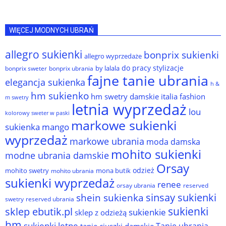
WIĘCEJ MODNYCH UBRAŃ
allegro sukienki
bonprix sukienki
allegro wyprzedaże
do pracy stylizacje
by lalala
bonprix sweter
bonprix ubrania
fajne tanie ubrania
elegancja sukienka
h &
hm sukienko
hm swetry damskie
italia fashion
m swetry
letnia wyprzedaż
lou
kolorowy sweter w paski
markowe sukienki
sukienka
mango
wyprzedaż
markowe ubrania
moda damska
mohito sukienki
modne ubrania damskie
Orsay
odzież
mohito swetry
mona butik
mohito ubrania
sukienki wyprzedaż
renee
orsay ubrania
reserved
sinsay sukienki
shein sukienka
reserved ubrania
swetry
sukienki
sklep ebutik.pl
sukienkie
sklep z odzieżą
hm
sukienki letne