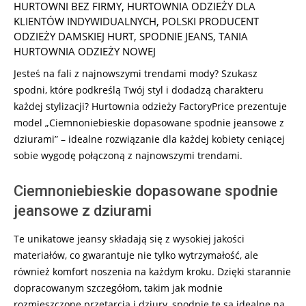
09-
HURTOWNI BEZ FIRMY
,
HURTOWNIA ODZIEŻY DLA
16
KLIENTÓW INDYWIDUALNYCH
,
POLSKI PRODUCENT
ODZIEŻY DAMSKIEJ HURT
,
SPODNIE JEANS
,
TANIA
HURTOWNIA ODZIEŻY NOWEJ
Jesteś na fali z najnowszymi trendami mody? Szukasz
spodni, które podkreślą Twój styl i dodadzą charakteru
każdej stylizacji? Hurtownia odzieży FactoryPrice prezentuje
model „Ciemnoniebieskie dopasowane spodnie jeansowe z
dziurami” – idealne rozwiązanie dla każdej kobiety ceniącej
sobie wygodę połączoną z najnowszymi trendami.
Ciemnoniebieskie dopasowane spodnie
jeansowe z dziurami
Te unikatowe jeansy składają się z wysokiej jakości
materiałów, co gwarantuje nie tylko wytrzymałość, ale
również komfort noszenia na każdym kroku. Dzięki starannie
dopracowanym szczegółom, takim jak modnie
rozmieszczone przetarcia i dziury, spodnie te są idealne na