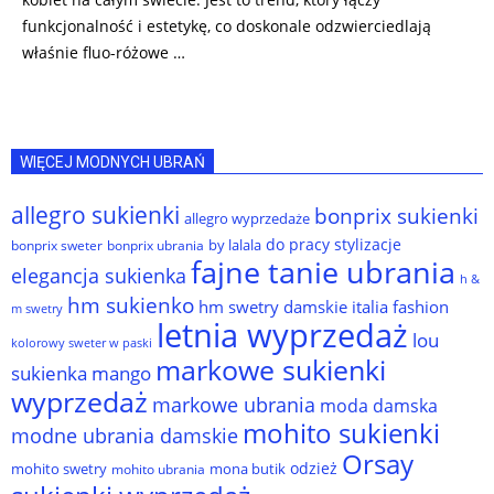
funkcjonalność i estetykę, co doskonale odzwierciedlają
właśnie fluo-różowe …
WIĘCEJ MODNYCH UBRAŃ
allegro sukienki
bonprix sukienki
allegro wyprzedaże
do pracy stylizacje
by lalala
bonprix sweter
bonprix ubrania
fajne tanie ubrania
elegancja sukienka
h &
hm sukienko
hm swetry damskie
italia fashion
m swetry
letnia wyprzedaż
lou
kolorowy sweter w paski
markowe sukienki
sukienka
mango
wyprzedaż
markowe ubrania
moda damska
mohito sukienki
modne ubrania damskie
Orsay
odzież
mohito swetry
mona butik
mohito ubrania