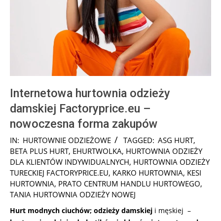
Internetowa hurtownia odzieży
damskiej Factoryprice.eu –
nowoczesna forma zakupów
2025-
IN:
HURTOWNIE ODZIEŻOWE
TAGGED:
ASG HURT
,
12-
BETA PLUS HURT
,
EHURTWOLKA
,
HURTOWNIA ODZIEŻY
21
DLA KLIENTÓW INDYWIDUALNYCH
,
HURTOWNIA ODZIEŻY
TURECKIEJ FACTORYPRICE.EU
,
KARKO HURTOWNIA
,
KESI
HURTOWNIA
,
PRATO CENTRUM HANDLU HURTOWEGO
,
TANIA HURTOWNIA ODZIEŻY NOWEJ
Hurt modnych ciuchów; odzieży damskiej
i męskiej –