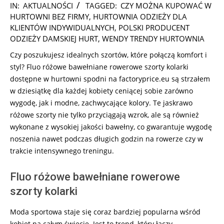
2024-
IN:
AKTUALNOŚCI
TAGGED:
CZY MOŻNA KUPOWAĆ W
09-
HURTOWNI BEZ FIRMY
,
HURTOWNIA ODZIEŻY DLA
14
KLIENTÓW INDYWIDUALNYCH
,
POLSKI PRODUCENT
ODZIEŻY DAMSKIEJ HURT
,
WENDY TRENDY HURTOWNIA
Czy poszukujesz idealnych szortów, które połączą komfort i
styl? Fluo różowe bawełniane rowerowe szorty kolarki
dostępne w hurtowni spodni na factoryprice.eu są strzałem
w dziesiątkę dla każdej kobiety ceniącej sobie zarówno
wygodę, jak i modne, zachwycające kolory. Te jaskrawo
różowe szorty nie tylko przyciągają wzrok, ale są również
wykonane z wysokiej jakości bawełny, co gwarantuje wygodę
noszenia nawet podczas długich godzin na rowerze czy w
trakcie intensywnego treningu.
Fluo różowe bawełniane rowerowe
szorty kolarki
Moda sportowa staje się coraz bardziej popularna wśród
kobiet na całym świecie. Jest to trend, który łączy