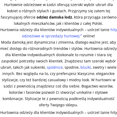
Hurtownie odzieżowe w Łodzi oferują szeroki wybór ubrań dla
kobiet o różnych stylach i gustach. Przyjrzymy się zatem tej
fascynującej ofercie
odziez damska lodz
, która przyciąga zarówno
lokalnych mieszkańców, jak i klientów z całej Polski.
Hurtownia odzieży dla klientów indywidualnych – ustrzel tanie
hity
odzieżowe w sprzedaży hurtowej
online!
Moda damską jest dynamiczna i zmienna, dlatego ważne jest, aby
mieć dostęp do różnorodnych trendów i stylów. Hurtownia odzieży
dla klientów indywidualnych doskonale to rozumie i stara się
zaspokoić potrzeby swoich klientek. Znajdziesz tam szeroki wybór
ubrań, takich jak sukienki,
spódnice
, spodnie,
bluzki
, swetry i wiele
innych. Bez względu na to, czy preferujesz klasyczne, eleganckie
stylizacje, czy też bardziej casualowy i modny look. W hurtowni w
Łodzi z pewnością znajdziesz coś dla siebie. Bogactwo wzorów,
kolorów i fasonów pozwoli Ci stworzyć unikalne i stylowe
kombinacje. Stylizacje te z pewnością podkreślą indywidualność
oferty Twojego sklepu.
Hurtownia odzieży dla klientów indywidualnych – ustrzel tanie hity