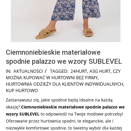
Ciemnoniebieskie materiałowe
spodnie palazzo we wzory SUBLEVEL
2024-
IN:
AKTUALNOŚCI
TAGGED:
24HURT
,
ASG HURT
,
CZY
09-
MOŻNA KUPOWAĆ W HURTOWNI BEZ FIRMY
,
14
HURTOWNIA ODZIEŻY DLA KLIENTÓW INDYWIDUALNYCH
,
KUP HURTOWO
Zastanawiasz się, jakie spodnie będą idealne na każdą
okazję?
Ciemnoniebieskie materiałowe spodnie palazzo we
wzory SUBLEVEL
to odpowiedź na Twoje modowe potrzeby!
Oferowane przez hurtownia spodni, te eleganckie, ale i
niezwykle komfortowe spodnie, to świetny wybór dla każdej