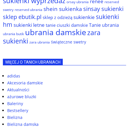
sukienki wyprzedaż
renee
orsay ubrania
reserved
sinsay sukienki
shein sukienka
reserved ubrania
swetry
sukienki
sklep ebutik.pl
sukienkie
sklep z odzieżą
hm
sukienki letne
Tanie ubrania
tanie ciuszki damskie
ubrania damskie
zara
ubrania butik
sukienki
świąteczne swetry
zara ubrania
WIĘCEJ O TANICH UBRANIACH
adidas
Akcesoria damskie
Aktualności
ażurowe bluzki
Baleriny
Bestsellery
Bielizna
Bielizna damska