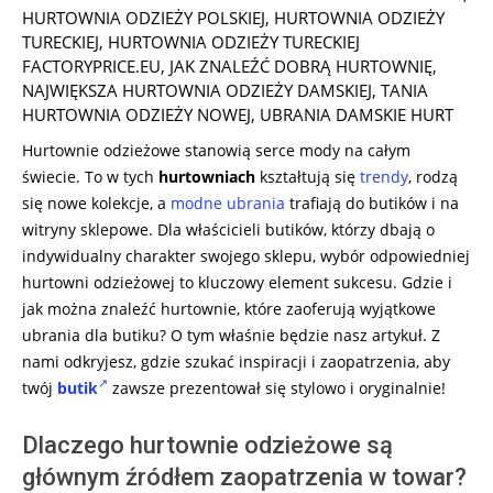
HURTOWNIA ODZIEŻY POLSKIEJ
,
HURTOWNIA ODZIEŻY
TURECKIEJ
,
HURTOWNIA ODZIEŻY TURECKIEJ
FACTORYPRICE.EU
,
JAK ZNALEŹĆ DOBRĄ HURTOWNIĘ
,
NAJWIĘKSZA HURTOWNIA ODZIEŻY DAMSKIEJ
,
TANIA
HURTOWNIA ODZIEŻY NOWEJ
,
UBRANIA DAMSKIE HURT
Hurtownie odzieżowe stanowią serce mody na całym
świecie. To w tych
hurtowniach
kształtują się
trendy
, rodzą
się nowe kolekcje, a
modne ubrania
trafiają do butików i na
witryny sklepowe. Dla właścicieli butików, którzy dbają o
indywidualny charakter swojego sklepu, wybór odpowiedniej
hurtowni odzieżowej to kluczowy element sukcesu. Gdzie i
jak można znaleźć hurtownie, które zaoferują wyjątkowe
ubrania dla butiku? O tym właśnie będzie nasz artykuł. Z
nami odkryjesz, gdzie szukać inspiracji i zaopatrzenia, aby
twój
butik
zawsze prezentował się stylowo i oryginalnie!
Dlaczego hurtownie odzieżowe są
głównym źródłem zaopatrzenia w towar?