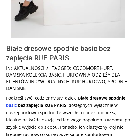
Białe dresowe spodnie basic bez
zapięcia RUE PARIS
2024-
IN:
AKTUALNOŚCI
TAGGED:
COCOMORE HURT
,
09-
DAMSKA KOLEKCJA BASIC
,
HURTOWNIA ODZIEŻY DLA
24
KLIENTÓW INDYWIDUALNYCH
,
KUP HURTOWO
,
SPODNIE
DAMSKIE
Podkreśl swój codzienny styl dzięki
Białe dresowe spodnie
basic
bez zapięcia RUE PARIS
, dostępnych wyłącznie w
naszej hurtowni spodni. Te wszechstronne spodnie są
idealne na każdą okazję, od leniwego popołudnia w domu po
szybkie wyjście do sklepu. Ponadto, ich elastyczny krój nie
krępuje ruchów, co sprawia, że są one komfortowym