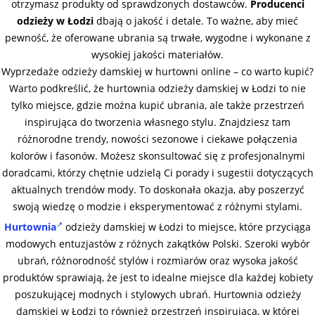
otrzymasz produkty od sprawdzonych dostawców.
Producenci
odzieży w Łodzi
dbają o jakość i detale. To ważne, aby mieć
pewność, że oferowane ubrania są trwałe, wygodne i wykonane z
wysokiej jakości materiałów.
Wyprzedaże odzieży damskiej w hurtowni online – co warto kupić?
Warto podkreślić, że hurtownia odzieży damskiej w Łodzi to nie
tylko miejsce, gdzie można kupić ubrania, ale także przestrzeń
inspirująca do tworzenia własnego stylu. Znajdziesz tam
różnorodne trendy, nowości sezonowe i ciekawe połączenia
kolorów i fasonów. Możesz skonsultować się z profesjonalnymi
doradcami, którzy chętnie udzielą Ci porady i sugestii dotyczących
aktualnych trendów mody. To doskonała okazja, aby poszerzyć
swoją wiedzę o modzie i eksperymentować z różnymi stylami.
Hurtownia
odzieży damskiej w Łodzi to miejsce, które przyciąga
modowych entuzjastów z różnych zakątków Polski. Szeroki wybór
ubrań, różnorodność stylów i rozmiarów oraz wysoka jakość
produktów sprawiają, że jest to idealne miejsce dla każdej kobiety
poszukującej modnych i stylowych ubrań. Hurtownia odzieży
damskiej w Łodzi to również przestrzeń inspirująca, w której