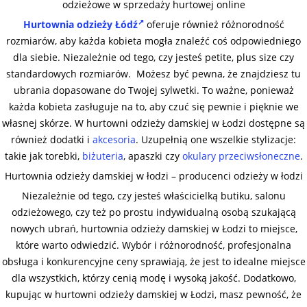
odzieżowe w sprzedaży hurtowej online
Hurtownia odzieży Łódź
oferuje również różnorodność
rozmiarów, aby każda kobieta mogła znaleźć coś odpowiedniego
dla siebie. Niezależnie od tego, czy jesteś petite, plus size czy
standardowych rozmiarów. Możesz być pewna, że znajdziesz tu
ubrania dopasowane do Twojej sylwetki. To ważne, ponieważ
każda kobieta zasługuje na to, aby czuć się pewnie i pięknie we
własnej skórze. W hurtowni odzieży damskiej w Łodzi dostępne są
również dodatki i
akcesoria
. Uzupełnią one wszelkie stylizacje:
takie jak torebki,
biżuteria
, apaszki czy
okulary przeciwsłoneczne
.
Hurtownia odzieży damskiej w łodzi – producenci odzieży w łodzi
Niezależnie od tego, czy jesteś właścicielką butiku, salonu
odzieżowego, czy też po prostu indywidualną osobą szukającą
nowych ubrań, hurtownia odzieży damskiej w Łodzi to miejsce,
które warto odwiedzić. Wybór i różnorodność, profesjonalna
obsługa i konkurencyjne ceny sprawiają, że jest to idealne miejsce
dla wszystkich, którzy cenią modę i wysoką jakość. Dodatkowo,
kupując w hurtowni odzieży damskiej w Łodzi, masz pewność, że