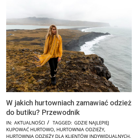
W jakich hurtowniach zamawiać odzież
do butiku? Przewodnik
2025-
IN:
AKTUALNOŚCI
TAGGED:
GDZIE NAJLEPIEJ
09-
KUPOWAĆ HURTOWO
,
HURTOWNIA ODZIEŻY
,
04
HURTOWNIA ODZIEŻY DLA KLIENTÓW INDYWIDUALNYCH
,