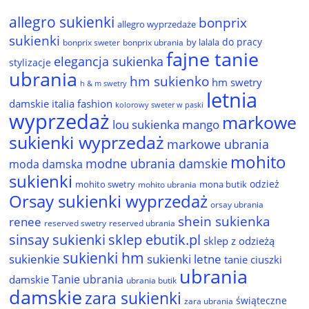
allegro sukienki
bonprix
allegro wyprzedaże
sukienki
do pracy
by lalala
bonprix sweter
bonprix ubrania
fajne tanie
elegancja sukienka
stylizacje
ubrania
hm sukienko
hm swetry
h & m swetry
letnia
damskie
italia fashion
kolorowy sweter w paski
wyprzedaż
markowe
lou sukienka
mango
sukienki wyprzedaż
markowe ubrania
mohito
modne ubrania damskie
moda damska
sukienki
odzież
mohito swetry
mona butik
mohito ubrania
Orsay sukienki wyprzedaż
orsay ubrania
shein sukienka
renee
reserved ubrania
reserved swetry
sinsay sukienki
sklep ebutik.pl
sklep z odzieżą
sukienki hm
sukienkie
sukienki letne
tanie ciuszki
ubrania
Tanie ubrania
damskie
ubrania butik
damskie
zara sukienki
świąteczne
zara ubrania