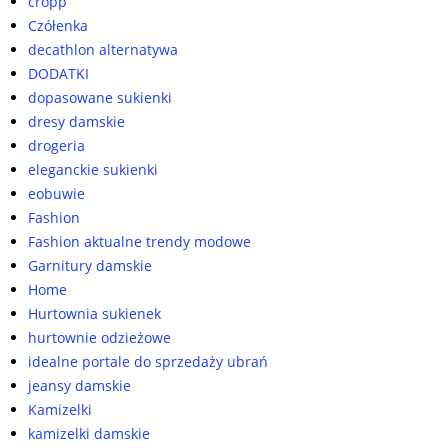
cropp
Czółenka
decathlon alternatywa
DODATKI
dopasowane sukienki
dresy damskie
drogeria
eleganckie sukienki
eobuwie
Fashion
Fashion aktualne trendy modowe
Garnitury damskie
Home
Hurtownia sukienek
hurtownie odzieżowe
idealne portale do sprzedaży ubrań
jeansy damskie
Kamizelki
kamizelki damskie