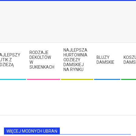
NAJLEPSZA
RODZAJE
AJLEPSZY
HURTOWNIA
DEKOLTÓW
BLUZY
KOSZ
UTIK Z
ODZIEŻY
W
DAMSKIE
DAMS
DZIEŻĄ
DAMSKIEJ
SUKIENKACH
NA RYNKU
WIĘCEJ MODNYCH UBRAŃ