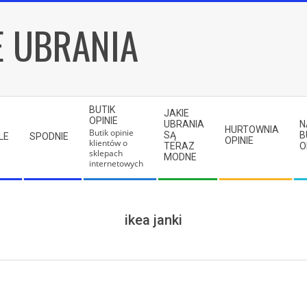
E UBRANIA
BUTIK
JAKIE
OPINIE
UBRANIA
N
HURTOWNIA
Butik opinie
SĄ
B
LE
SPODNIE
OPINIE
klientów o
TERAZ
O
sklepach
MODNE
internetowych
ikea janki