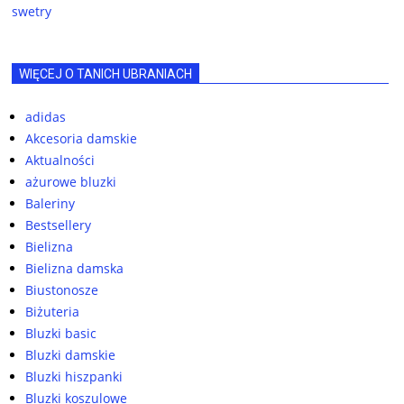
swetry
WIĘCEJ O TANICH UBRANIACH
adidas
Akcesoria damskie
Aktualności
ażurowe bluzki
Baleriny
Bestsellery
Bielizna
Bielizna damska
Biustonosze
Biżuteria
Bluzki basic
Bluzki damskie
Bluzki hiszpanki
Bluzki koszulowe