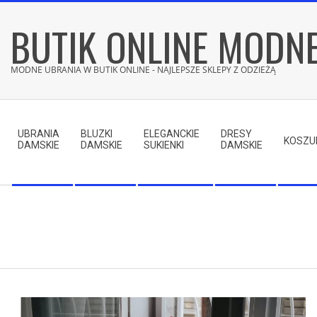
Skip
BUTIK ONLINE MODN
to
content
MODNE UBRANIA W BUTIK ONLINE - NAJLEPSZE SKLEPY Z ODZIEŻĄ
Secondary
Navigation
UBRANIA
BLUZKI
ELEGANCKIE
DRESY
Menu
KOSZU
DAMSKIE
DAMSKIE
SUKIENKI
DAMSKIE