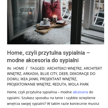
Home, czyli przytulna sypialnia –
modne akcesoria do sypialni
2024-
IN:
HOME
TAGGED:
ARCHITEKCI WNĘTRZ
,
ARCHITEKT
11-
WNĘTRZ
,
ARKADIA
,
BLUE CITY
,
DEER
,
DEKORACJE DO
11
DOMU
,
IKEA JANKI
,
PROJEKTANT WNĘTRZ
,
PROJEKTOWANIE WNĘTRZ
,
REDUTA
,
WOLA PARK
Home, czyli przytulna sypialnia – modne
akcesoria
do
sypialni. Szukasz sposobu na tanie i szybkie ocieplenie
wnętrza swojej sypialni? W takim razie koniecznie musisz