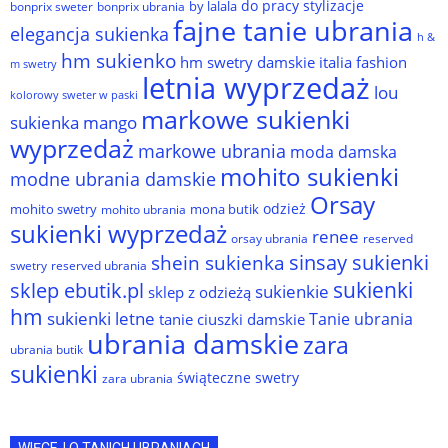
do pracy stylizacje
by lalala
bonprix sweter
bonprix ubrania
fajne tanie ubrania
elegancja sukienka
h &
hm sukienko
hm swetry damskie
italia fashion
m swetry
letnia wyprzedaż
lou
kolorowy sweter w paski
markowe sukienki
sukienka
mango
wyprzedaż
markowe ubrania
moda damska
mohito sukienki
modne ubrania damskie
Orsay
odzież
mohito swetry
mona butik
mohito ubrania
sukienki wyprzedaż
renee
orsay ubrania
reserved
sinsay sukienki
shein sukienka
reserved ubrania
swetry
sukienki
sklep ebutik.pl
sukienkie
sklep z odzieżą
hm
sukienki letne
Tanie ubrania
tanie ciuszki damskie
ubrania damskie
zara
ubrania butik
sukienki
świąteczne swetry
zara ubrania