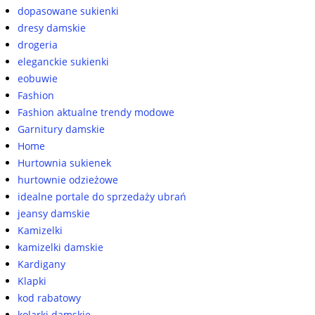
dopasowane sukienki
dresy damskie
drogeria
eleganckie sukienki
eobuwie
Fashion
Fashion aktualne trendy modowe
Garnitury damskie
Home
Hurtownia sukienek
hurtownie odzieżowe
idealne portale do sprzedaży ubrań
jeansy damskie
Kamizelki
kamizelki damskie
Kardigany
Klapki
kod rabatowy
kolarki damskie