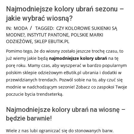
Najmodniejsze kolory ubrań sezonu –
jakie wybrać wiosną?
2026-
IN:
MODA
TAGGED:
CZY KOLOROWE SUKIENKI SĄ
02-
MODNE?
,
INSTYTUT PANTONE
,
POLSKIE MARKI
23
ODZIEŻÓWE
,
SKLEP EBUTIK.PL
Pomimo tego, że do wiosny zostało jeszcze trochę czasu, to
już wiemy jakie będą
najmodniejsze kolory ubrań
na tę
porę roku. Mamy czas, aby wyszperać w bardzo popularnym
polskim sklepie odzieżowym eButik.pl ubrania i dodatki w
przewidzianych trendach. Pozwól sobie na to, aby czuć się
modnie w nadchodzącym sezonie! Zobacz co zaspokoi Twoje
poczucie bycia trendseterką.
Najmodniejsze kolory ubrań na wiosnę –
będzie barwnie!
Wiele z nas lubi ograniczać się do stonowanych barw.