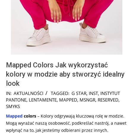
Mapped Colors Jak wykorzystać
kolory w modzie aby stworzyć idealny
look
2025-
IN:
AKTUALNOŚCI
TAGGED:
G STAR
,
INST
,
INSTYTUT
02-
PANTONE
,
LENTAMENTE
,
MAPPED
,
MSNGR
,
RESERVED
,
05
SMYKS
Mapped
colors
– Kolory odgrywają kluczową rolę w modzie.
Mogą wyrażać naszą osobowość, podkreślać nastrój, a nawet
wpłynąć na to, jak jesteśmy odbierani przez innych.