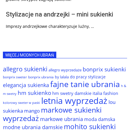
Stylizacje na andrzejki – mini sukienki
Imprezy andrzejkowe charakteryzuje luźny, …
WIĘCEJ MODNYCH UBRAŃ
allegro sukienki
bonprix sukienki
allegro wyprzedaże
do pracy stylizacje
by lalala
bonprix sweter
bonprix ubrania
fajne tanie ubrania
elegancja sukienka
h &
hm sukienko
hm swetry damskie
italia fashion
m swetry
letnia wyprzedaż
lou
kolorowy sweter w paski
markowe sukienki
sukienka
mango
wyprzedaż
markowe ubrania
moda damska
mohito sukienki
modne ubrania damskie