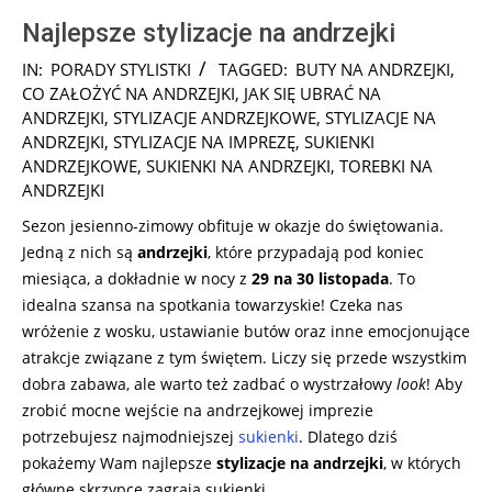
Najlepsze stylizacje na andrzejki
2024-
IN:
PORADY STYLISTKI
TAGGED:
BUTY NA ANDRZEJKI
,
11-
CO ZAŁOŻYĆ NA ANDRZEJKI
,
JAK SIĘ UBRAĆ NA
20
ANDRZEJKI
,
STYLIZACJE ANDRZEJKOWE
,
STYLIZACJE NA
ANDRZEJKI
,
STYLIZACJE NA IMPREZĘ
,
SUKIENKI
ANDRZEJKOWE
,
SUKIENKI NA ANDRZEJKI
,
TOREBKI NA
ANDRZEJKI
Sezon jesienno-zimowy obfituje w okazje do świętowania.
Jedną z nich są
andrzejki
, które przypadają pod koniec
miesiąca, a dokładnie w nocy z
29 na 30 listopada
. To
idealna szansa na spotkania towarzyskie! Czeka nas
wróżenie z wosku, ustawianie butów oraz inne emocjonujące
atrakcje związane z tym świętem. Liczy się przede wszystkim
dobra zabawa, ale warto też zadbać o wystrzałowy
look
! Aby
zrobić mocne wejście na andrzejkowej imprezie
potrzebujesz najmodniejszej
sukienki
. Dlatego dziś
pokażemy Wam najlepsze
stylizacje na andrzejki
, w których
główne skrzypce zagrają sukienki.