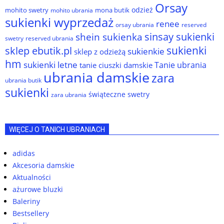
Orsay
odzież
mohito swetry
mona butik
mohito ubrania
sukienki wyprzedaż
renee
orsay ubrania
reserved
sinsay sukienki
shein sukienka
reserved ubrania
swetry
sukienki
sklep ebutik.pl
sukienkie
sklep z odzieżą
hm
sukienki letne
Tanie ubrania
tanie ciuszki damskie
ubrania damskie
zara
ubrania butik
sukienki
świąteczne swetry
zara ubrania
WIĘCEJ O TANICH UBRANIACH
adidas
Akcesoria damskie
Aktualności
ażurowe bluzki
Baleriny
Bestsellery