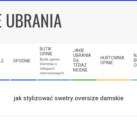
E UBRANIA
BUTIK
JAKIE
OPINIE
UBRANIA
N
HURTOWNIA
Butik opinie
SĄ
B
LE
SPODNIE
OPINIE
klientów o
TERAZ
O
sklepach
MODNE
internetowych
jak stylizować swetry oversize damskie