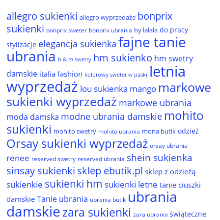
allegro sukienki
bonprix
allegro wyprzedaże
sukienki
do pracy
by lalala
bonprix sweter
bonprix ubrania
fajne tanie
elegancja sukienka
stylizacje
ubrania
hm sukienko
hm swetry
h & m swetry
letnia
damskie
italia fashion
kolorowy sweter w paski
wyprzedaż
markowe
lou sukienka
mango
sukienki wyprzedaż
markowe ubrania
mohito
modne ubrania damskie
moda damska
sukienki
odzież
mohito swetry
mona butik
mohito ubrania
Orsay sukienki wyprzedaż
orsay ubrania
shein sukienka
renee
reserved ubrania
reserved swetry
sinsay sukienki
sklep ebutik.pl
sklep z odzieżą
sukienki hm
sukienkie
sukienki letne
tanie ciuszki
ubrania
Tanie ubrania
damskie
ubrania butik
damskie
zara sukienki
świąteczne
zara ubrania