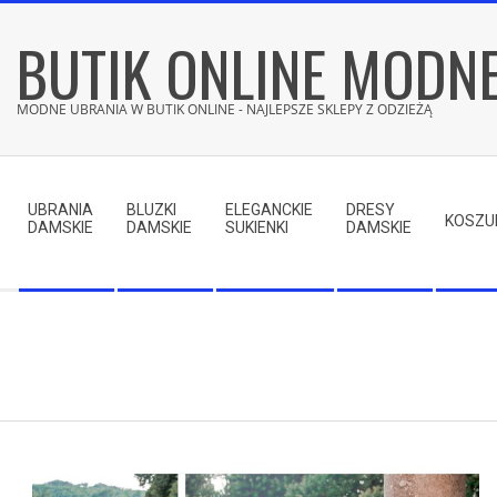
Skip
BUTIK ONLINE MODN
to
content
MODNE UBRANIA W BUTIK ONLINE - NAJLEPSZE SKLEPY Z ODZIEŻĄ
Secondary
Navigation
UBRANIA
BLUZKI
ELEGANCKIE
DRESY
Menu
KOSZU
DAMSKIE
DAMSKIE
SUKIENKI
DAMSKIE