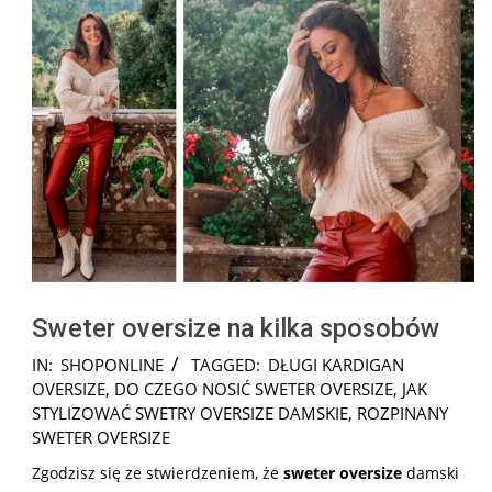
Sweter oversize na kilka sposobów
2025-
IN:
SHOPONLINE
TAGGED:
DŁUGI KARDIGAN
10-
OVERSIZE
,
DO CZEGO NOSIĆ SWETER OVERSIZE
,
JAK
08
STYLIZOWAĆ SWETRY OVERSIZE DAMSKIE
,
ROZPINANY
SWETER OVERSIZE
Zgodzisz się ze stwierdzeniem, że
sweter
oversize
damski