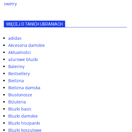
swetry
WIĘCEJ O TANICH UBRANIACH
adidas
Akcesoria damskie
Aktualności
ażurowe bluzki
Baleriny
Bestsellery
Bielizna
Bielizna damska
Biustonosze
Biżuteria
Bluzki basic
Bluzki damskie
Bluzki hiszpanki
Bluzki koszulowe