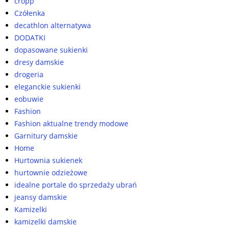
cropp
Czółenka
decathlon alternatywa
DODATKI
dopasowane sukienki
dresy damskie
drogeria
eleganckie sukienki
eobuwie
Fashion
Fashion aktualne trendy modowe
Garnitury damskie
Home
Hurtownia sukienek
hurtownie odzieżowe
idealne portale do sprzedaży ubrań
jeansy damskie
Kamizelki
kamizelki damskie