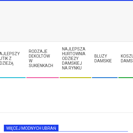
NAJLEPSZA
RODZAJE
AJLEPSZY
HURTOWNIA
DEKOLTÓW
BLUZY
KOSZ
UTIK Z
ODZIEŻY
W
DAMSKIE
DAMS
DZIEŻĄ
DAMSKIEJ
SUKIENKACH
NA RYNKU
WIĘCEJ MODNYCH UBRAŃ