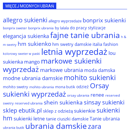
WIĘCEJ MODNYCH UBRAŃ
allegro sukienki
bonprix sukienki
allegro wyprzedaże
do pracy stylizacje
by lalala
bonprix sweter
bonprix ubrania
fajne tanie ubrania
elegancja sukienka
h &
hm sukienko
hm swetry damskie
italia fashion
m swetry
letnia wyprzedaż
lou
kolorowy sweter w paski
markowe sukienki
sukienka
mango
wyprzedaż
markowe ubrania
moda damska
mohito sukienki
modne ubrania damskie
Orsay
odzież
mohito swetry
mona butik
mohito ubrania
sukienki wyprzedaż
renee
orsay ubrania
reserved
sinsay sukienki
shein sukienka
reserved ubrania
swetry
sukienki
sklep ebutik.pl
sukienkie
sklep z odzieżą
hm
sukienki letne
Tanie ubrania
tanie ciuszki damskie
ubrania damskie
zara
ubrania butik