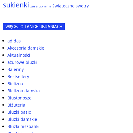
sukienki
świąteczne swetry
zara ubrania
WIĘCEJ O TANICH UBRANIACH
adidas
Akcesoria damskie
Aktualności
ażurowe bluzki
Baleriny
Bestsellery
Bielizna
Bielizna damska
Biustonosze
Biżuteria
Bluzki basic
Bluzki damskie
Bluzki hiszpanki