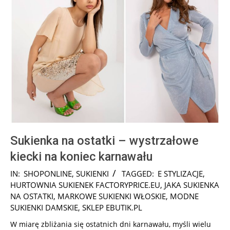
Sukienka na ostatki – wystrzałowe
kiecki na koniec karnawału
2026-
IN:
SHOPONLINE
,
SUKIENKI
TAGGED:
E STYLIZACJE
,
02-
HURTOWNIA SUKIENEK FACTORYPRICE.EU
,
JAKA SUKIENKA
17
NA OSTATKI
,
MARKOWE SUKIENKI WŁOSKIE
,
MODNE
SUKIENKI DAMSKIE
,
SKLEP EBUTIK.PL
W miarę zbliżania się ostatnich dni karnawału, myśli wielu