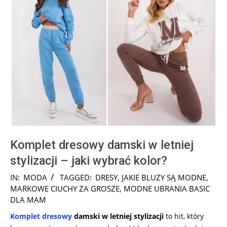
Komplet dresowy damski w letniej
stylizacji – jaki wybrać kolor?
2024-
IN:
MODA
TAGGED:
DRESY
,
JAKIE BLUZY SĄ MODNE
,
10-
MARKOWE CIUCHY ZA GROSZE
,
MODNE UBRANIA BASIC
07
DLA MAM
Komplet dresowy
damski w letniej stylizacji
to hit, który