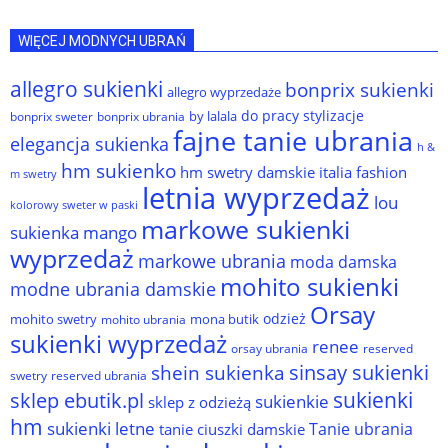
WIĘCEJ MODNYCH UBRAŃ
allegro sukienki
bonprix sukienki
allegro wyprzedaże
do pracy stylizacje
by lalala
bonprix sweter
bonprix ubrania
fajne tanie ubrania
elegancja sukienka
h &
hm sukienko
hm swetry damskie
italia fashion
m swetry
letnia wyprzedaż
lou
kolorowy sweter w paski
markowe sukienki
sukienka
mango
wyprzedaż
markowe ubrania
moda damska
mohito sukienki
modne ubrania damskie
Orsay
odzież
mohito swetry
mona butik
mohito ubrania
sukienki wyprzedaż
renee
orsay ubrania
reserved
sinsay sukienki
shein sukienka
reserved ubrania
swetry
sukienki
sklep ebutik.pl
sukienkie
sklep z odzieżą
hm
sukienki letne
Tanie ubrania
tanie ciuszki damskie