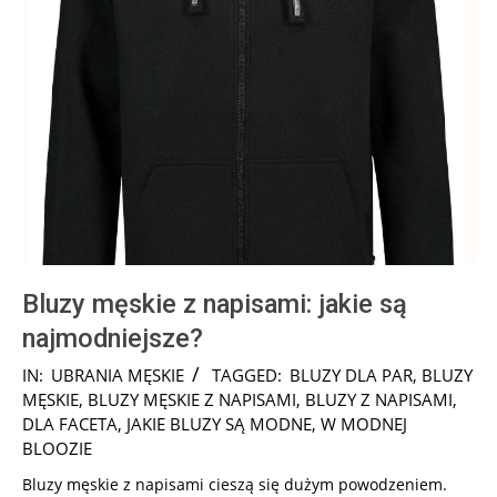
Bluzy męskie z napisami: jakie są
najmodniejsze?
2025-
IN:
UBRANIA MĘSKIE
TAGGED:
BLUZY DLA PAR
,
BLUZY
07-
MĘSKIE
,
BLUZY MĘSKIE Z NAPISAMI
,
BLUZY Z NAPISAMI
,
25
DLA FACETA
,
JAKIE BLUZY SĄ MODNE
,
W MODNEJ
BLOOZIE
Bluzy męskie z napisami cieszą się dużym powodzeniem.