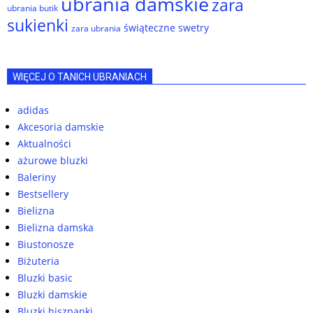
ubrania damskie
zara
ubrania butik
sukienki
świąteczne swetry
zara ubrania
WIĘCEJ O TANICH UBRANIACH
adidas
Akcesoria damskie
Aktualności
ażurowe bluzki
Baleriny
Bestsellery
Bielizna
Bielizna damska
Biustonosze
Biżuteria
Bluzki basic
Bluzki damskie
Bluzki hiszpanki