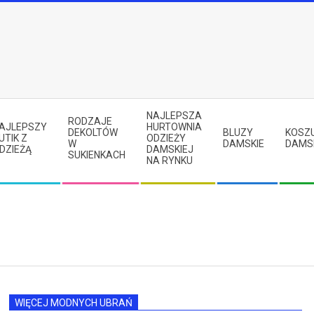
NAJLEPSZA
RODZAJE
AJLEPSZY
HURTOWNIA
DEKOLTÓW
BLUZY
KOSZ
UTIK Z
ODZIEŻY
W
DAMSKIE
DAMS
DZIEŻĄ
DAMSKIEJ
SUKIENKACH
NA RYNKU
WIĘCEJ MODNYCH UBRAŃ