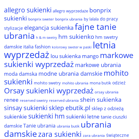
allegro sukienki
bonprix
allegro wyprzedaże
sukienki
do pracy
by lalala
bonprix sweter
bonprix ubrania
fajne tanie
elegancja sukienka
stylizacje
ubrania
hm sukienko
hm swetry
h & m swetry
letnia
damskie
italia fashion
kolorowy sweter w paski
wyprzedaż
markowe
lou sukienka
mango
sukienki wyprzedaż
markowe ubrania
mohito
modne ubrania damskie
moda damska
sukienki
odzież
mohito swetry
mona butik
mohito ubrania
Orsay sukienki wyprzedaż
orsay ubrania
shein sukienka
renee
reserved ubrania
reserved swetry
sinsay sukienki
sklep ebutik.pl
sklep z odzieżą
sukienki hm
sukienkie
sukienki letne
tanie ciuszki
ubrania
Tanie ubrania
damskie
ubrania butik
damskie
zara sukienki
świąteczne
zara ubrania