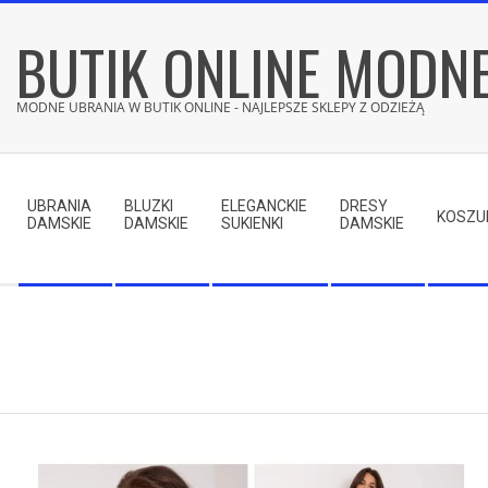
Skip
BUTIK ONLINE MODN
to
content
MODNE UBRANIA W BUTIK ONLINE - NAJLEPSZE SKLEPY Z ODZIEŻĄ
Secondary
Navigation
UBRANIA
BLUZKI
ELEGANCKIE
DRESY
Menu
KOSZU
DAMSKIE
DAMSKIE
SUKIENKI
DAMSKIE