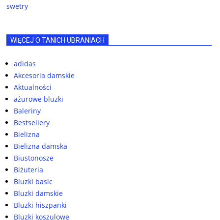
swetry
WIĘCEJ O TANICH UBRANIACH
adidas
Akcesoria damskie
Aktualności
ażurowe bluzki
Baleriny
Bestsellery
Bielizna
Bielizna damska
Biustonosze
Biżuteria
Bluzki basic
Bluzki damskie
Bluzki hiszpanki
Bluzki koszulowe