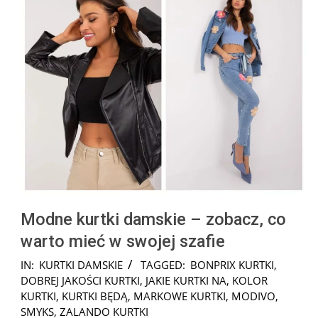
Modne kurtki damskie – zobacz, co
warto mieć w swojej szafie
2024-
IN:
KURTKI DAMSKIE
TAGGED:
BONPRIX KURTKI
,
12-
DOBREJ JAKOŚCI KURTKI
,
JAKIE KURTKI NA
,
KOLOR
19
KURTKI
,
KURTKI BĘDĄ
,
MARKOWE KURTKI
,
MODIVO
,
SMYKS
,
ZALANDO KURTKI