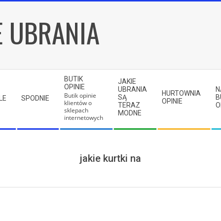
E UBRANIA
BUTIK
JAKIE
OPINIE
UBRANIA
N
HURTOWNIA
Butik opinie
SĄ
B
LE
SPODNIE
OPINIE
klientów o
TERAZ
O
sklepach
MODNE
internetowych
jakie kurtki na