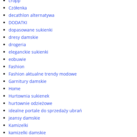
cropp
Czółenka
decathlon alternatywa
DODATKI
dopasowane sukienki
dresy damskie
drogeria
eleganckie sukienki
eobuwie
Fashion
Fashion aktualne trendy modowe
Garnitury damskie
Home
Hurtownia sukienek
hurtownie odzieżowe
idealne portale do sprzedaży ubrań
jeansy damskie
Kamizelki
kamizelki damskie