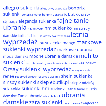
allegro sukienki
bonprix
allegro wyprzedaże
sukienki
do pracy
by lalala
bonprix sweter
bonprix ubrania
fajne tanie
elegancja sukienka
stylizacje
ubrania
hm sukienko
hm swetry
h & m swetry
letnia
damskie
italia fashion
kolorowy sweter w paski
wyprzedaż
markowe
lou sukienka
mango
sukienki wyprzedaż
markowe ubrania
mohito
modne ubrania damskie
moda damska
sukienki
odzież
mohito swetry
mona butik
mohito ubrania
Orsay sukienki wyprzedaż
orsay ubrania
shein sukienka
renee
reserved ubrania
reserved swetry
sinsay sukienki
sklep ebutik.pl
sklep z odzieżą
sukienki hm
sukienkie
sukienki letne
tanie ciuszki
ubrania
Tanie ubrania
damskie
ubrania butik
damskie
zara sukienki
świąteczne
zara ubrania