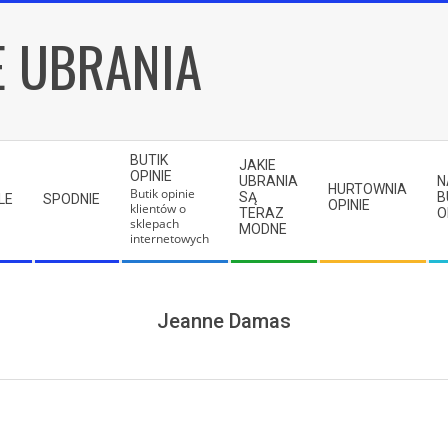
E UBRANIA
BUTIK
JAKIE
OPINIE
UBRANIA
N
HURTOWNIA
Butik opinie
SĄ
B
LE
SPODNIE
OPINIE
klientów o
TERAZ
O
sklepach
MODNE
internetowych
Jeanne Damas