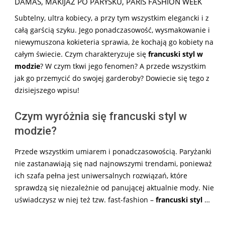
DAMAS
,
MAKIJAŻ PO PARYSKU
,
PARIS FASHION WEEK
Subtelny, ultra kobiecy, a przy tym wszystkim elegancki i z
całą garścią szyku. Jego ponadczasowość, wysmakowanie i
niewymuszona kokieteria sprawia, że kochają go kobiety na
całym świecie. Czym charakteryzuje się
francuski styl w
modzie
? W czym tkwi jego fenomen? A przede wszystkim
jak go przemycić do swojej garderoby? Dowiecie się tego z
dzisiejszego wpisu!
Czym wyróżnia się francuski styl w
modzie?
Przede wszystkim umiarem i ponadczasowością. Paryżanki
nie zastanawiają się nad najnowszymi trendami, ponieważ
ich szafa pełna jest uniwersalnych rozwiązań, które
sprawdzą się niezależnie od panującej aktualnie mody. Nie
uświadczysz w niej też tzw. fast-fashion –
francuski styl
…