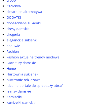
cropp
Czółenka
decathlon alternatywa
DODATKI
dopasowane sukienki
dresy damskie
drogeria
eleganckie sukienki
eobuwie
Fashion
Fashion aktualne trendy modowe
Garnitury damskie
Home
Hurtownia sukienek
hurtownie odzieżowe
idealne portale do sprzedaży ubrań
jeansy damskie
Kamizelki
kamizelki damskie