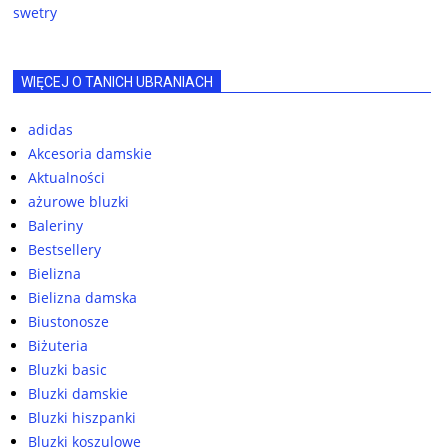
swetry
WIĘCEJ O TANICH UBRANIACH
adidas
Akcesoria damskie
Aktualności
ażurowe bluzki
Baleriny
Bestsellery
Bielizna
Bielizna damska
Biustonosze
Biżuteria
Bluzki basic
Bluzki damskie
Bluzki hiszpanki
Bluzki koszulowe