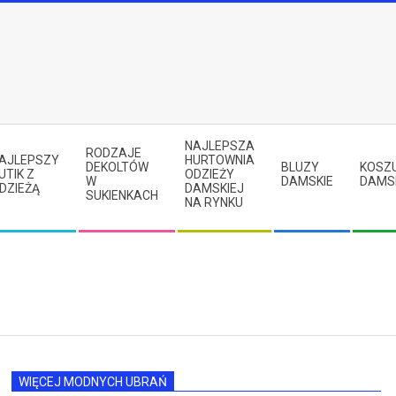
NAJLEPSZA
RODZAJE
AJLEPSZY
HURTOWNIA
DEKOLTÓW
BLUZY
KOSZ
UTIK Z
ODZIEŻY
W
DAMSKIE
DAMS
DZIEŻĄ
DAMSKIEJ
SUKIENKACH
NA RYNKU
WIĘCEJ MODNYCH UBRAŃ