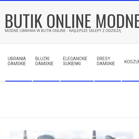
Skip
BUTIK ONLINE MODN
to
content
MODNE UBRANIA W BUTIK ONLINE - NAJLEPSZE SKLEPY Z ODZIEŻĄ
Secondary
Navigation
UBRANIA
BLUZKI
ELEGANCKIE
DRESY
Menu
KOSZU
DAMSKIE
DAMSKIE
SUKIENKI
DAMSKIE