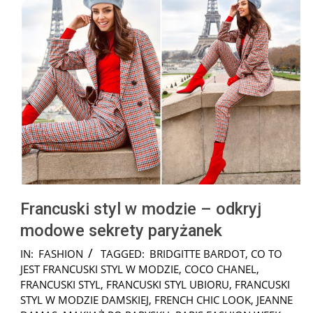
Francuski styl w modzie – odkryj
modowe sekrety paryżanek
2025-
IN:
FASHION
TAGGED:
BRIDGITTE BARDOT
,
CO TO
07-
JEST FRANCUSKI STYL W MODZIE
,
COCO CHANEL
,
31
FRANCUSKI STYL
,
FRANCUSKI STYL UBIORU
,
FRANCUSKI
STYL W MODZIE DAMSKIEJ
,
FRENCH CHIC LOOK
,
JEANNE