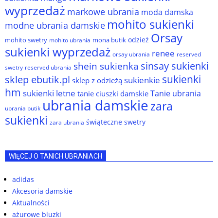
wyprzedaż
markowe ubrania
moda damska
mohito sukienki
modne ubrania damskie
Orsay
odzież
mohito swetry
mona butik
mohito ubrania
sukienki wyprzedaż
renee
orsay ubrania
reserved
sinsay sukienki
shein sukienka
reserved ubrania
swetry
sukienki
sklep ebutik.pl
sukienkie
sklep z odzieżą
hm
sukienki letne
Tanie ubrania
tanie ciuszki damskie
ubrania damskie
zara
ubrania butik
sukienki
świąteczne swetry
zara ubrania
WIĘCEJ O TANICH UBRANIACH
adidas
Akcesoria damskie
Aktualności
ażurowe bluzki