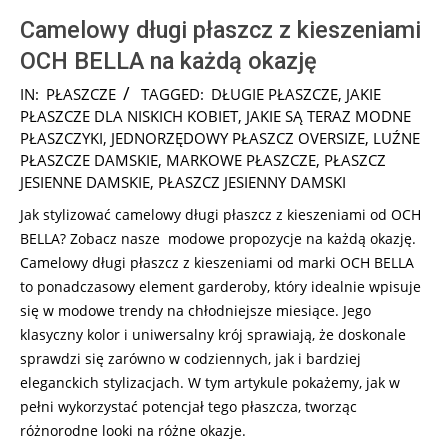
Camelowy długi płaszcz z kieszeniami
OCH BELLA na każdą okazję
2024-
IN:
PŁASZCZE
TAGGED:
DŁUGIE PŁASZCZE
,
JAKIE
10-
PŁASZCZE DLA NISKICH KOBIET
,
JAKIE SĄ TERAZ MODNE
14
PŁASZCZYKI
,
JEDNORZĘDOWY PŁASZCZ OVERSIZE
,
LUŹNE
PŁASZCZE DAMSKIE
,
MARKOWE PŁASZCZE
,
PŁASZCZ
JESIENNE DAMSKIE
,
PŁASZCZ JESIENNY DAMSKI
Jak stylizować camelowy długi płaszcz z kieszeniami od OCH
BELLA? Zobacz nasze modowe propozycje na każdą okazję.
Camelowy długi płaszcz z kieszeniami od marki OCH BELLA
to ponadczasowy element garderoby, który idealnie wpisuje
się w modowe trendy na chłodniejsze miesiące. Jego
klasyczny kolor i uniwersalny krój sprawiają, że doskonale
sprawdzi się zarówno w codziennych, jak i bardziej
eleganckich stylizacjach. W tym artykule pokażemy, jak w
pełni wykorzystać potencjał tego płaszcza, tworząc
różnorodne looki na różne okazje.