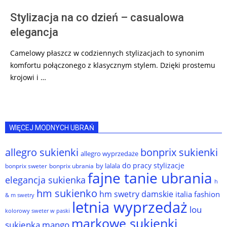
Stylizacja na co dzień – casualowa
elegancja
Camelowy płaszcz w codziennych stylizacjach to synonim
komfortu połączonego z klasycznym stylem. Dzięki prostemu
krojowi i …
WIĘCEJ MODNYCH UBRAŃ
allegro sukienki
bonprix sukienki
allegro wyprzedaże
do pracy stylizacje
by lalala
bonprix sweter
bonprix ubrania
fajne tanie ubrania
elegancja sukienka
h
hm sukienko
hm swetry damskie
italia fashion
& m swetry
letnia wyprzedaż
lou
kolorowy sweter w paski
markowe sukienki
sukienka
mango