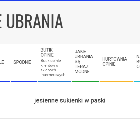
E UBRANIA
BUTIK
JAKIE
OPINIE
UBRANIA
N
HURTOWNIA
Butik opinie
SĄ
B
LE
SPODNIE
OPINIE
klientów o
TERAZ
O
sklepach
MODNE
internetowych
jesienne sukienki w paski