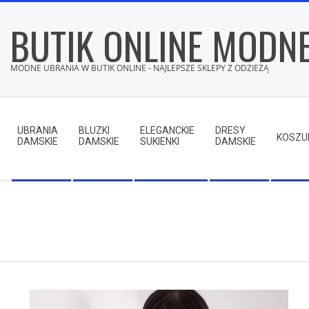
Skip
BUTIK ONLINE MODN
to
content
MODNE UBRANIA W BUTIK ONLINE - NAJLEPSZE SKLEPY Z ODZIEŻĄ
Secondary
Navigation
UBRANIA
BLUZKI
ELEGANCKIE
DRESY
Menu
KOSZU
DAMSKIE
DAMSKIE
SUKIENKI
DAMSKIE