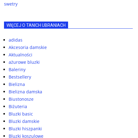
swetry
WIĘCEJ O TANICH UBRANIACH
adidas
Akcesoria damskie
Aktualności
ażurowe bluzki
Baleriny
Bestsellery
Bielizna
Bielizna damska
Biustonosze
Biżuteria
Bluzki basic
Bluzki damskie
Bluzki hiszpanki
Bluzki koszulowe