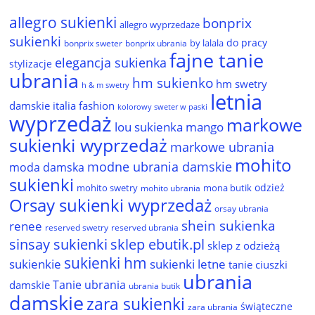
allegro sukienki
bonprix
allegro wyprzedaże
sukienki
do pracy
by lalala
bonprix sweter
bonprix ubrania
fajne tanie
elegancja sukienka
stylizacje
ubrania
hm sukienko
hm swetry
h & m swetry
letnia
damskie
italia fashion
kolorowy sweter w paski
wyprzedaż
markowe
lou sukienka
mango
sukienki wyprzedaż
markowe ubrania
mohito
modne ubrania damskie
moda damska
sukienki
odzież
mohito swetry
mona butik
mohito ubrania
Orsay sukienki wyprzedaż
orsay ubrania
shein sukienka
renee
reserved ubrania
reserved swetry
sinsay sukienki
sklep ebutik.pl
sklep z odzieżą
sukienki hm
sukienkie
sukienki letne
tanie ciuszki
ubrania
Tanie ubrania
damskie
ubrania butik
damskie
zara sukienki
świąteczne
zara ubrania