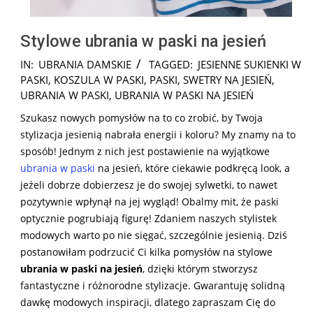
Stylowe ubrania w paski na jesień
2025-
IN:
UBRANIA DAMSKIE
TAGGED:
JESIENNE SUKIENKI W
09-
PASKI
,
KOSZULA W PASKI
,
PASKI
,
SWETRY NA JESIEŃ
,
26
UBRANIA W PASKI
,
UBRANIA W PASKI NA JESIEŃ
Szukasz nowych pomysłów na to co zrobić, by Twoja
stylizacja jesienią nabrała energii i koloru? My znamy na to
sposób! Jednym z nich jest postawienie na wyjątkowe
ubrania w paski
na jesień, które ciekawie podkręcą look, a
jeżeli dobrze dobierzesz je do swojej sylwetki, to nawet
pozytywnie wpłynął na jej wygląd! Obalmy mit, że paski
optycznie pogrubiają figurę! Zdaniem naszych stylistek
modowych warto po nie sięgać, szczególnie jesienią. Dziś
postanowiłam podrzucić Ci kilka pomysłów na stylowe
ubrania w paski na jesień
, dzięki którym stworzysz
fantastyczne i różnorodne stylizacje. Gwarantuję solidną
dawkę modowych inspiracji, dlatego zapraszam Cię do