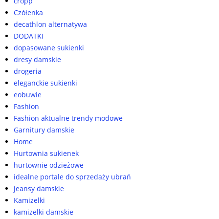
cropp
Czółenka
decathlon alternatywa
DODATKI
dopasowane sukienki
dresy damskie
drogeria
eleganckie sukienki
eobuwie
Fashion
Fashion aktualne trendy modowe
Garnitury damskie
Home
Hurtownia sukienek
hurtownie odzieżowe
idealne portale do sprzedaży ubrań
jeansy damskie
Kamizelki
kamizelki damskie