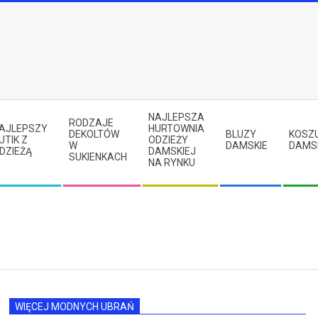
NAJLEPSZA
RODZAJE
AJLEPSZY
HURTOWNIA
DEKOLTÓW
BLUZY
KOSZ
UTIK Z
ODZIEŻY
W
DAMSKIE
DAMS
DZIEŻĄ
DAMSKIEJ
SUKIENKACH
NA RYNKU
WIĘCEJ MODNYCH UBRAŃ