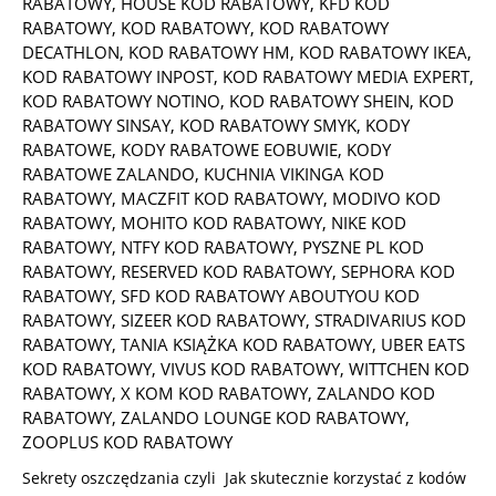
RABATOWY
,
HOUSE KOD RABATOWY
,
KFD KOD
RABATOWY
,
KOD RABATOWY
,
KOD RABATOWY
DECATHLON
,
KOD RABATOWY HM
,
KOD RABATOWY IKEA
,
KOD RABATOWY INPOST
,
KOD RABATOWY MEDIA EXPERT
,
KOD RABATOWY NOTINO
,
KOD RABATOWY SHEIN
,
KOD
RABATOWY SINSAY
,
KOD RABATOWY SMYK
,
KODY
RABATOWE
,
KODY RABATOWE EOBUWIE
,
KODY
RABATOWE ZALANDO
,
KUCHNIA VIKINGA KOD
RABATOWY
,
MACZFIT KOD RABATOWY
,
MODIVO KOD
RABATOWY
,
MOHITO KOD RABATOWY
,
NIKE KOD
RABATOWY
,
NTFY KOD RABATOWY
,
PYSZNE PL KOD
RABATOWY
,
RESERVED KOD RABATOWY
,
SEPHORA KOD
RABATOWY
,
SFD KOD RABATOWY ABOUTYOU KOD
RABATOWY
,
SIZEER KOD RABATOWY
,
STRADIVARIUS KOD
RABATOWY
,
TANIA KSIĄŻKA KOD RABATOWY
,
UBER EATS
KOD RABATOWY
,
VIVUS KOD RABATOWY
,
WITTCHEN KOD
RABATOWY
,
X KOM KOD RABATOWY
,
ZALANDO KOD
RABATOWY
,
ZALANDO LOUNGE KOD RABATOWY
,
ZOOPLUS KOD RABATOWY
Sekrety oszczędzania czyli Jak skutecznie korzystać z kodów