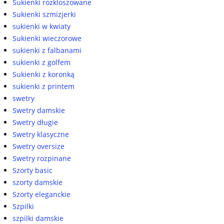
Sukienki rozkloszowane
Sukienki szmizjerki
sukienki w kwiaty
Sukienki wieczorowe
sukienki z falbanami
sukienki z golfem
Sukienki z koronką
sukienki z printem
swetry
Swetry damskie
Swetry długie
Swetry klasyczne
Swetry oversize
Swetry rozpinane
Szorty basic
szorty damskie
Szorty eleganckie
Szpilki
szpilki damskie