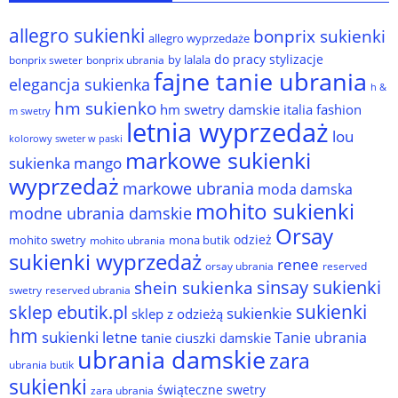
allegro sukienki
bonprix sukienki
allegro wyprzedaże
do pracy stylizacje
by lalala
bonprix sweter
bonprix ubrania
fajne tanie ubrania
elegancja sukienka
h &
hm sukienko
hm swetry damskie
italia fashion
m swetry
letnia wyprzedaż
lou
kolorowy sweter w paski
markowe sukienki
sukienka
mango
wyprzedaż
markowe ubrania
moda damska
mohito sukienki
modne ubrania damskie
Orsay
odzież
mohito swetry
mona butik
mohito ubrania
sukienki wyprzedaż
renee
orsay ubrania
reserved
sinsay sukienki
shein sukienka
reserved ubrania
swetry
sukienki
sklep ebutik.pl
sukienkie
sklep z odzieżą
hm
sukienki letne
Tanie ubrania
tanie ciuszki damskie
ubrania damskie
zara
ubrania butik
sukienki
świąteczne swetry
zara ubrania