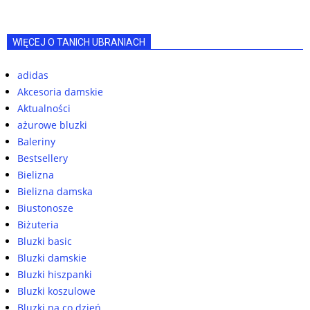
WIĘCEJ O TANICH UBRANIACH
adidas
Akcesoria damskie
Aktualności
ażurowe bluzki
Baleriny
Bestsellery
Bielizna
Bielizna damska
Biustonosze
Biżuteria
Bluzki basic
Bluzki damskie
Bluzki hiszpanki
Bluzki koszulowe
Bluzki na co dzień