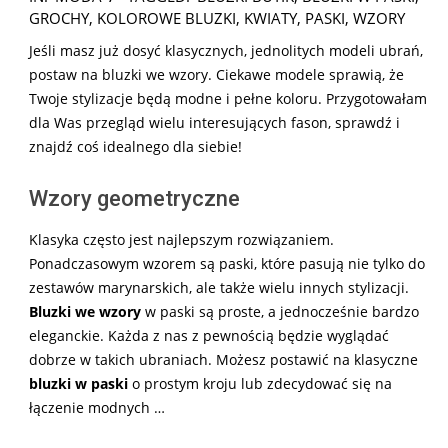
10-
GROCHY
,
KOLOROWE BLUZKI
,
KWIATY
,
PASKI
,
WZORY
11
Jeśli masz już dosyć klasycznych, jednolitych modeli ubrań,
postaw na bluzki we wzory. Ciekawe modele sprawią, że
Twoje stylizacje będą modne i pełne koloru. Przygotowałam
dla Was przegląd wielu interesujących fason, sprawdź i
znajdź coś idealnego dla siebie!
Wzory geometryczne
Klasyka często jest najlepszym rozwiązaniem.
Ponadczasowym wzorem są paski, które pasują nie tylko do
zestawów marynarskich, ale także wielu innych stylizacji.
Bluzki we wzory
w paski są proste, a jednocześnie bardzo
eleganckie. Każda z nas z pewnością będzie wyglądać
dobrze w takich ubraniach. Możesz postawić na klasyczne
bluzki w paski
o prostym kroju lub zdecydować się na
łączenie modnych …