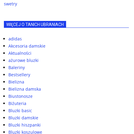
swetry
WIĘCEJ O TANICH UBRANIACH
adidas
Akcesoria damskie
Aktualności
ażurowe bluzki
Baleriny
Bestsellery
Bielizna
Bielizna damska
Biustonosze
Biżuteria
Bluzki basic
Bluzki damskie
Bluzki hiszpanki
Bluzki koszulowe