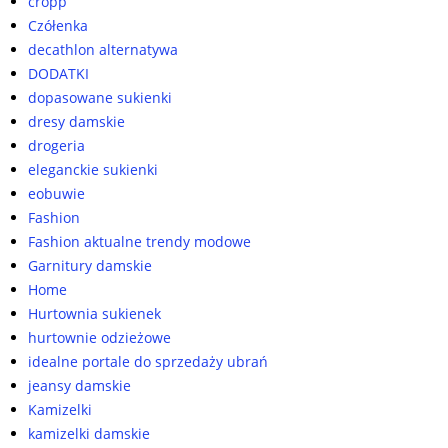
cropp
Czółenka
decathlon alternatywa
DODATKI
dopasowane sukienki
dresy damskie
drogeria
eleganckie sukienki
eobuwie
Fashion
Fashion aktualne trendy modowe
Garnitury damskie
Home
Hurtownia sukienek
hurtownie odzieżowe
idealne portale do sprzedaży ubrań
jeansy damskie
Kamizelki
kamizelki damskie