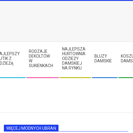
NAJLEPSZA
RODZAJE
AJLEPSZY
HURTOWNIA
DEKOLTÓW
BLUZY
KOSZ
UTIK Z
ODZIEŻY
W
DAMSKIE
DAMS
DZIEŻĄ
DAMSKIEJ
SUKIENKACH
NA RYNKU
WIĘCEJ MODNYCH UBRAŃ