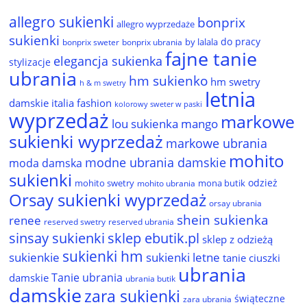
allegro sukienki
bonprix
allegro wyprzedaże
sukienki
do pracy
by lalala
bonprix sweter
bonprix ubrania
fajne tanie
elegancja sukienka
stylizacje
ubrania
hm sukienko
hm swetry
h & m swetry
letnia
damskie
italia fashion
kolorowy sweter w paski
wyprzedaż
markowe
lou sukienka
mango
sukienki wyprzedaż
markowe ubrania
mohito
modne ubrania damskie
moda damska
sukienki
odzież
mohito swetry
mona butik
mohito ubrania
Orsay sukienki wyprzedaż
orsay ubrania
shein sukienka
renee
reserved ubrania
reserved swetry
sinsay sukienki
sklep ebutik.pl
sklep z odzieżą
sukienki hm
sukienkie
sukienki letne
tanie ciuszki
ubrania
Tanie ubrania
damskie
ubrania butik
damskie
zara sukienki
świąteczne
zara ubrania