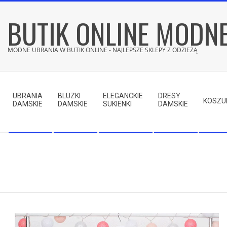
Skip
BUTIK ONLINE MODN
to
content
MODNE UBRANIA W BUTIK ONLINE - NAJLEPSZE SKLEPY Z ODZIEŻĄ
Secondary
Navigation
UBRANIA
BLUZKI
ELEGANCKIE
DRESY
Menu
KOSZU
DAMSKIE
DAMSKIE
SUKIENKI
DAMSKIE