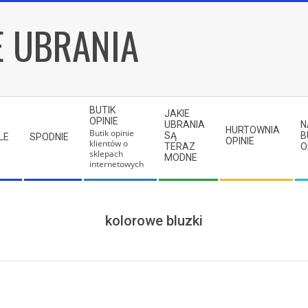
E UBRANIA
BUTIK
JAKIE
OPINIE
UBRANIA
N
HURTOWNIA
Butik opinie
SĄ
B
LE
SPODNIE
OPINIE
klientów o
TERAZ
O
sklepach
MODNE
internetowych
kolorowe bluzki