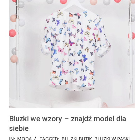
Bluzki we wzory – znajdź model dla
siebie
2024-
IN:
MODA
TAGGED:
BLUZKI BUTIK
,
BLUZKI W PASKI
,