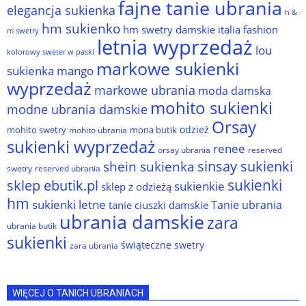
fajne tanie ubrania
elegancja sukienka
h &
hm sukienko
hm swetry damskie
italia fashion
m swetry
letnia wyprzedaż
lou
kolorowy sweter w paski
markowe sukienki
sukienka
mango
wyprzedaż
markowe ubrania
moda damska
mohito sukienki
modne ubrania damskie
Orsay
odzież
mohito swetry
mona butik
mohito ubrania
sukienki wyprzedaż
renee
orsay ubrania
reserved
sinsay sukienki
shein sukienka
reserved ubrania
swetry
sukienki
sklep ebutik.pl
sukienkie
sklep z odzieżą
hm
sukienki letne
Tanie ubrania
tanie ciuszki damskie
ubrania damskie
zara
ubrania butik
sukienki
świąteczne swetry
zara ubrania
WIĘCEJ O TANICH UBRANIACH