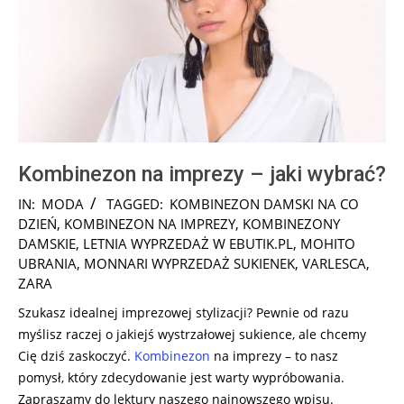
Kombinezon na imprezy – jaki wybrać?
2025-
IN:
MODA
TAGGED:
KOMBINEZON DAMSKI NA CO
01-
DZIEŃ
,
KOMBINEZON NA IMPREZY
,
KOMBINEZONY
20
DAMSKIE
,
LETNIA WYPRZEDAŻ W EBUTIK.PL
,
MOHITO
UBRANIA
,
MONNARI WYPRZEDAŻ SUKIENEK
,
VARLESCA
,
ZARA
Szukasz idealnej imprezowej stylizacji? Pewnie od razu
myślisz raczej o jakiejś wystrzałowej sukience, ale chcemy
Cię dziś zaskoczyć.
Kombinezon
na imprezy – to nasz
pomysł, który zdecydowanie jest warty wypróbowania.
Zapraszamy do lektury naszego najnowszego wpisu.