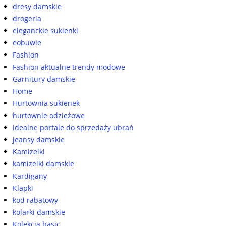
dresy damskie
drogeria
eleganckie sukienki
eobuwie
Fashion
Fashion aktualne trendy modowe
Garnitury damskie
Home
Hurtownia sukienek
hurtownie odzieżowe
idealne portale do sprzedaży ubrań
jeansy damskie
Kamizelki
kamizelki damskie
Kardigany
Klapki
kod rabatowy
kolarki damskie
Kolekcja basic