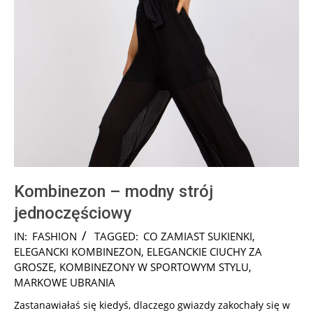
Kombinezon – modny strój
jednoczęściowy
2025-
IN:
FASHION
TAGGED:
CO ZAMIAST SUKIENKI
,
07-
ELEGANCKI KOMBINEZON
,
ELEGANCKIE CIUCHY ZA
18
GROSZE
,
KOMBINEZONY W SPORTOWYM STYLU
,
MARKOWE UBRANIA
Zastanawiałaś się kiedyś, dlaczego gwiazdy zakochały się w