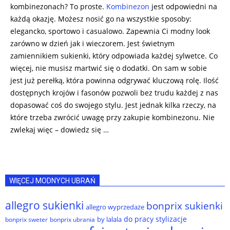
kombinezonach? To proste.
Kombinezon
jest odpowiedni na
każdą okazję. Możesz nosić go na wszystkie sposoby:
elegancko, sportowo i casualowo. Zapewnia Ci modny look
zarówno w dzień jak i wieczorem. Jest świetnym
zamiennikiem sukienki, który odpowiada każdej sylwetce. Co
więcej, nie musisz martwić się o dodatki. On sam w sobie
jest już perełką, która powinna odgrywać kluczową rolę. Ilość
dostępnych krojów i fasonów pozwoli bez trudu każdej z nas
dopasować coś do swojego stylu. Jest jednak kilka rzeczy, na
które trzeba zwrócić uwagę przy zakupie kombinezonu. Nie
zwlekaj więc – dowiedz się …
WIĘCEJ MODNYCH UBRAŃ
allegro sukienki
bonprix sukienki
allegro wyprzedaże
do pracy stylizacje
by lalala
bonprix sweter
bonprix ubrania