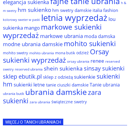
fajne tanie ubrania
elegancja sukienka
h &
hm sukienko
hm swetry damskie
italia fashion
m swetry
letnia wyprzedaż
lou
kolorowy sweter w paski
markowe sukienki
sukienka
mango
wyprzedaż
markowe ubrania
moda damska
mohito sukienki
modne ubrania damskie
Orsay
odzież
mohito swetry
mona butik
mohito ubrania
sukienki wyprzedaż
renee
orsay ubrania
reserved
sinsay sukienki
shein sukienka
reserved ubrania
swetry
sukienki
sklep ebutik.pl
sukienkie
sklep z odzieżą
hm
sukienki letne
Tanie ubrania
tanie ciuszki damskie
ubrania damskie
zara
ubrania butik
sukienki
świąteczne swetry
zara ubrania
WIĘCEJ O TANICH UBRANIACH