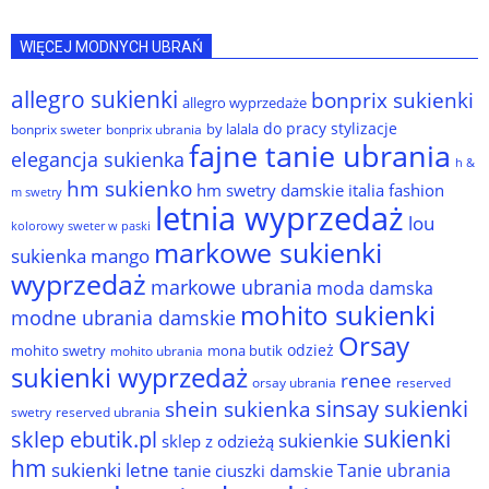
WIĘCEJ MODNYCH UBRAŃ
allegro sukienki
bonprix sukienki
allegro wyprzedaże
do pracy stylizacje
by lalala
bonprix sweter
bonprix ubrania
fajne tanie ubrania
elegancja sukienka
h &
hm sukienko
hm swetry damskie
italia fashion
m swetry
letnia wyprzedaż
lou
kolorowy sweter w paski
markowe sukienki
sukienka
mango
wyprzedaż
markowe ubrania
moda damska
mohito sukienki
modne ubrania damskie
Orsay
odzież
mohito swetry
mona butik
mohito ubrania
sukienki wyprzedaż
renee
orsay ubrania
reserved
sinsay sukienki
shein sukienka
reserved ubrania
swetry
sukienki
sklep ebutik.pl
sukienkie
sklep z odzieżą
hm
sukienki letne
Tanie ubrania
tanie ciuszki damskie